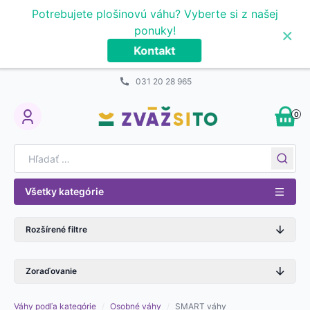
Prejsť na obsah
Potrebujete plošinovú váhu? Vyberte si z našej
×
ponuky!
Kontakt
031 20 28 965
0
My Account
Search for:
Všetky kategórie
Rozšírené filtre
Zoraďovanie
Váhy podľa kategórie
/
Osobné váhy
/
SMART váhy