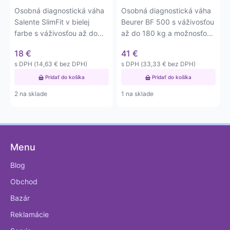
Osobná diagnostická váha
Osobná diagnostická váha
Salente SlimFit v bielej
Beurer BF 500 s váživosťou
farbe s váživosťou až do
až do 180 kg a možnosťou
180 kg a možnosťou…
spojenia s mobilným…
18
€
41
€
s DPH (
14,63
€
bez DPH)
s DPH (
33,33
€
bez DPH)
Pridať do košíka
Pridať do košíka
2 na sklade
1 na sklade
Menu
Blog
Obchod
Bazár
Reklamácie