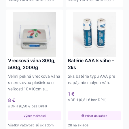
5,69 €
Tento
produkt
má
viacero
variantov.
Možnosti
si
môžete
Vrecková váha 300g,
Batérie AAA k váhe –
vybrať
500g, 2000g
2ks
na
Veľmi pekná vrecková váha
2ks batérie typu AAA pre
stránke
s nerezovou plošinkou o
napájanie malých váh.
produktu.
veľkosti 10x10cm s
1
€
váživosťou do 300, 500 a
8
€
s DPH (
0,81
€
bez DPH)
2000…
s DPH (
6,50
€
bez DPH)
Výber možností
Pridať do košíka
Všetky váživosti sú skladom
28 na sklade