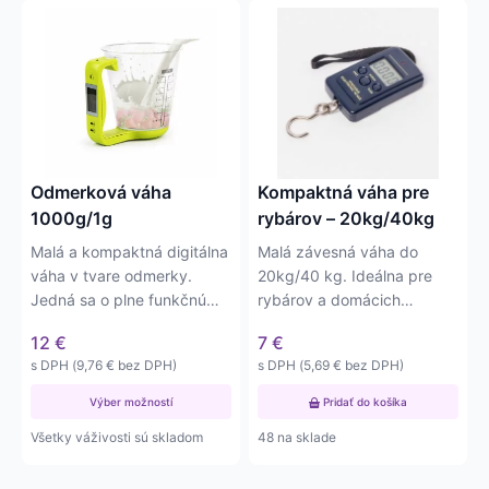
Tento
produkt
má
viacero
variantov.
Možnosti
si
môžete
Odmerková váha
Kompaktná váha pre
vybrať
1000g/1g
rybárov – 20kg/40kg
na
Malá a kompaktná digitálna
Malá závesná váha do
stránke
váha v tvare odmerky.
20kg/40 kg. Ideálna pre
produktu.
Jedná sa o plne funkčnú
rybárov a domácich
odmerkovú váhu s…
majstrov. Váha má delený
12
€
7
€
dielik –…
s DPH (
9,76
€
bez DPH)
s DPH (
5,69
€
bez DPH)
Výber možností
Pridať do košíka
Všetky váživosti sú skladom
48 na sklade