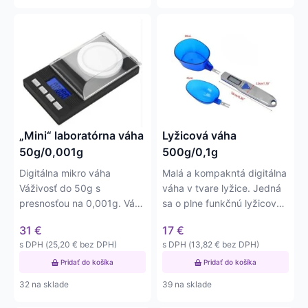
„Mini“ laboratórna váha
Lyžicová váha
50g/0,001g
500g/0,1g
Digitálna mikro váha
Malá a kompakntá digitálna
Váživosť do 50g s
váha v tvare lyžice. Jedná
presnosťou na 0,001g. Váha
sa o plne funkčnú lyžicovú
má nerezovú plošinku o
váhu s váživosťou…
31
€
17
€
priemere 5 cm
s DPH (
25,20
€
bez DPH)
s DPH (
13,82
€
bez DPH)
Pridať do košíka
Pridať do košíka
32 na sklade
39 na sklade