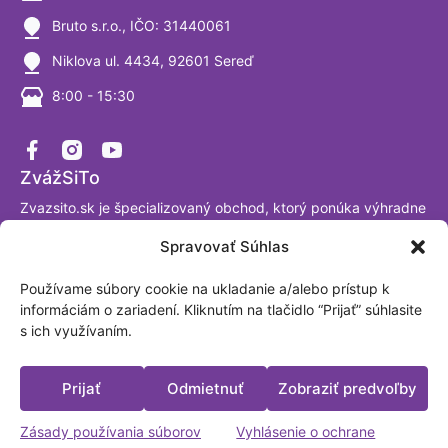
Bruto s.r.o., IČO: 31440061
Niklova ul. 4434, 92601 Sereď
8:00 - 15:30
ZvážSiTo
Zvazsito.sk je špecializovaný obchod, ktorý ponúka výhradne
váhy a vážiace systémy. Ako firma sa venujeme výrobe a
Spravovať Súhlas
predaju digitálnych váh už viac ako 30 rokov a sme
presvedčení, že tomuto segmentu naozaj rozumieme. Sme
Používame súbory cookie na ukladanie a/alebo prístup k
akreditované laboratórium podľa ISO/IEC 17025:2017.
informáciám o zariadení. Kliknutím na tlačidlo “Prijať” súhlasite
Fakturačná adresa: BRUTO, spol. s.r.o. Nová Trnavská 913
s ich využívaním.
Sereď, Slovensko IČO: 31440061
Platobné možnosti
Prijať
Odmietnuť
Zobraziť predvoľby
Zásady používania súborov
Vyhlásenie o ochrane
Vytvoril a spravuje:
zeni.cz