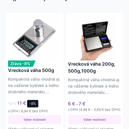
Tento
Tento
produkt
produkt
má
má
viacero
viacero
variantov.
variantov.
Možnosti
Možnosti
si
si
môžete
môžete
Zľava -8%
Vrecková váha 200g,
vybrať
vybrať
Vrecková váha 500g
500g,1000g
na
na
Kompaktná váha vhodná aj
Kompaktná váha vhodná aj
stránke
stránke
na váženie byliniek a iného
na váženie byliniek a iného
produktu.
produktu.
drobného materiálu.
drobného materiálu.
Váživosť do 500g
Váživosť do 200g, 500g…
11
€
Price
12
€
6
€
7
€
-8%
Presnosť…
–
range:
Price
s DPH (
4,88
€
–
5,69
€
bez DPH)
s DPH (
8,94
€
bez DPH)
6 €
range:
through
4,88 €
Výber možností
Výber možností
7 €
through
Všetky váživosti sú skladom
Všetky váživosti sú skladom