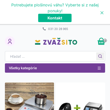
Prejsť na obsah
Potrebujete plošinovú váhu? Vyberte si z našej
×
ponuky!
Kontakt
031 20 28 965
0
My Account
Search for:
Všetky kategórie