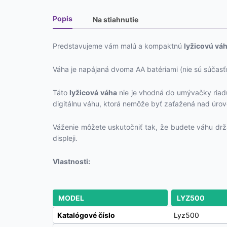
Popis
Na stiahnutie
Predstavujeme vám malú a kompaktnú
lyžicovú vá
Váha je napájaná dvoma AA batériami (nie sú súčasťou
Táto
lyžicová váha
nie je vhodná do umývačky riadu,
digitálnu váhu, ktorá nemôže byť zaťažená nad úrov
Váženie môžete uskutočniť tak, že budete váhu drža
displeji.
Vlastnosti:
MODEL
LYZ500
Katalógové číslo
Lyz500