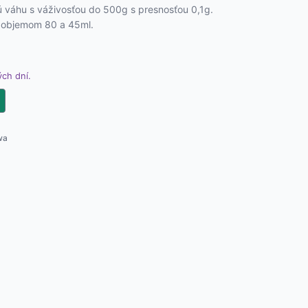
ú váhu s váživosťou do 500g s presnosťou 0,1g.
s objemom 80 a 45ml.
ch dní.
wa