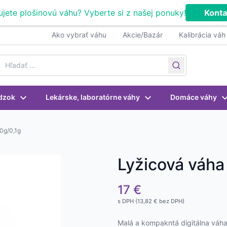
ujete plošinovú váhu? Vyberte si z našej ponuky!
Konta
Ako vybrať váhu
Akcie/Bazár
Kalibrácia váh
earch for:
dzok
Lekárske, laboratórne váhy
Domáce váhy
0g/0,1g
Lyžicová váha
17
€
s DPH (
13,82
€
bez DPH)
Malá a kompakntá digitálna váha 