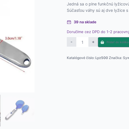
Jedná sa o plne funkčnú lyžicov
Súčasťou váhy sú aj dve lyžice 
39 na sklade
Doručíme cez DPD do 1-2 pracovný
množstvo
-
+
Pridať do košíka
Lyžicová
váha
Katalógové číslo:
Lyz500
Značka:
Sy
500g/0,1g