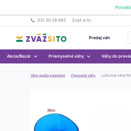
Prejsť na obsah
Potreb
031 20 28 965
Zváž si to
S
Predaj váh
Akcie/Bazár
Priemyselné váhy
Váhy do prevá
Váhy podľa kategórie
/
Prenosné váhy
/
Lyžicová váha 50