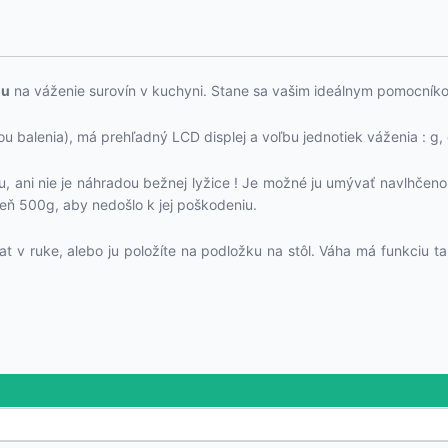
hu
na váženie surovín v kuchyni. Stane sa vašim ideálnym pomocníkom 
 balenia), má prehľadný LCD displej a voľbu jednotiek váženia : g, o
 ani nie je náhradou bežnej lyžice ! Je možné ju umývať navlhčenou
eň 500g, aby nedošlo k jej poškodeniu.
t v ruke, alebo ju položíte na podložku na stôl. Váha má funkciu t