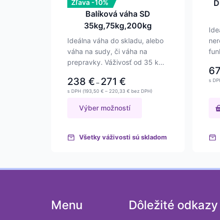
vybrať
Zľava -10%
D
na
Balíková váha SD
stránke
35kg,75kg,200kg
Ide
produktu.
Ideálna váha do skladu, alebo
ner
váha na sudy, či váha na
fun
prepravky. Váživosť od 35 kg
nav
6
a 75 kg…
238
€
271
€
Price
s DP
–
range:
Price
s DPH (
193,50
€
–
220,33
€
bez DPH)
238 €
range:
193,50 €
through
Výber možností
through
271 €
220,33 €
Všetky váživosti sú skladom
Menu
Dôležité odkazy