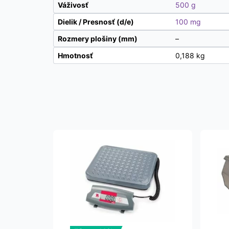
Váživosť
500 g
Dielik / Presnosť (d/e)
100 mg
Rozmery plošiny (mm)
–
Hmotnosť
0,188 kg
Tento
produkt
má
viacero
variantov.
Možnosti
si
môžete