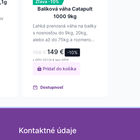
,1g
Zľava -10%
Balíková váha Catapult
1000 9kg
ov
Ľahká prenosná váha na balíky
s nosnosťou do 9kg, 20kg,
alebo až do 75kg a rozmerom
plošiny…
149
€
166
€
-10%
s DPH (
121,14
€
bez DPH)
Pridať do košíka
Dostupnosť
Kontaktné údaje