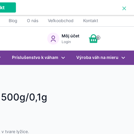
×
kt
Blog
O nás
Veľkoobchod
Kontakt
Môj účet
0
Login
Príslušenstvo k váham
Výroba váh na mieru
 500g/0,1g
v tvare lyžice.