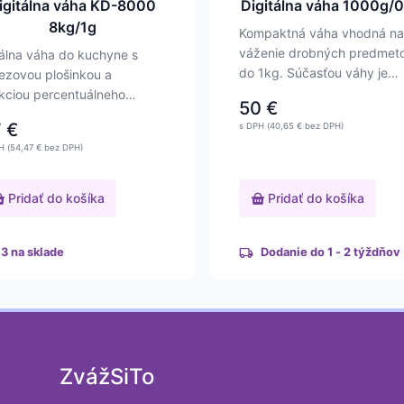
igitálna váha KD-8000
Digitálna váha 1000g/0
8kg/1g
Kompaktná váha vhodná na
váženie drobných predmet
álna váha do kuchyne s
do 1kg. Súčasťou váhy je
ezovou plošinkou a
plastový kryt, ktorý…
kciou percentuálneho
50
€
ažovania. Váživosť do…
7
€
s DPH (
40,65
€
bez DPH)
H (
54,47
€
bez DPH)
Pridať do košíka
Pridať do košíka
3 na sklade
Dodanie do 1 - 2 týždňov
ZvážSiTo