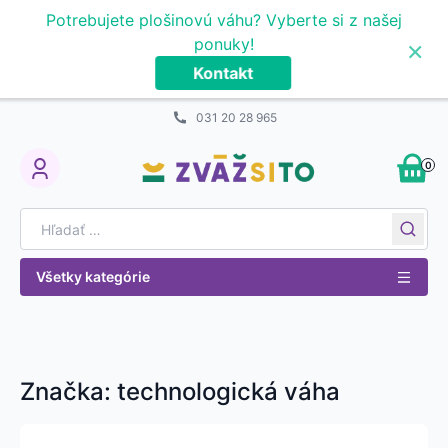
Prejsť na obsah
Potrebujete plošinovú váhu? Vyberte si z našej
×
ponuky!
Kontakt
031 20 28 965
0
My Account
Search for:
Všetky kategórie
Značka:
technologická váha