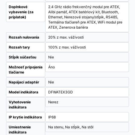
Doplnkové
2.4 GHz rádio frekvenčný modul pre ATEX,
vybavenie (za
Alibi pamäť, ATEX batériový kit, Bluetooth,
príplatok)
Ethernet, Nerezové stojany/stĺpik, RS485,
Termálna tlačiareň pre ATEX, WiFi modul pre
ATEX, Zenerova bariéra
Rozsah nulovania
20% z max. váživosti
Rozsah tary
100% z max. váživosti
Stĺpik súčasťou
Nie
Možnosť pripojenia
Áno
tlačiarne
Napájací adaptér
Nie
Model indikátora
DFWATEX3GD
Vyhotovenie
Nerez
indikátora
IP krytie indikátora
IP68
Umiestnenie
Na stenu, Na stĺpik, Na stôl
indikátora