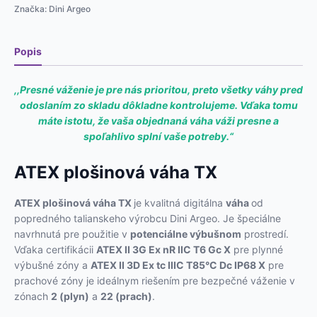
Značka:
Dini Argeo
Popis
,,Presné váženie je pre nás prioritou, preto všetky váhy pred
odoslaním zo skladu dôkladne kontrolujeme. Vďaka tomu
máte istotu, že vaša objednaná váha váži presne a
spoľahlivo splní vaše potreby.“
ATEX plošinová váha TX
ATEX plošinová váha TX
je kvalitná digitálna
váha
od
popredného talianskeho výrobcu Dini Argeo. Je špeciálne
navrhnutá pre použitie v
potenciálne výbušnom
prostredí.
Vďaka certifikácii
ATEX II 3G Ex nR IIC T6 Gc X
pre plynné
výbušné zóny a
ATEX II 3D Ex tc IIIC T85°C Dc IP68 X
pre
prachové zóny je ideálnym riešením pre bezpečné váženie v
zónach
2 (plyn)
a
22 (prach)
.