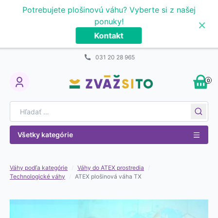
Prejsť na obsah
Potrebujete plošinovú váhu? Vyberte si z našej
×
ponuky!
Kontakt
031 20 28 965
0
My Account
Search for:
Všetky kategórie
Váhy podľa kategórie
/
Váhy do ATEX prostredia
/
Technologické váhy
/
ATEX plošinová váha TX