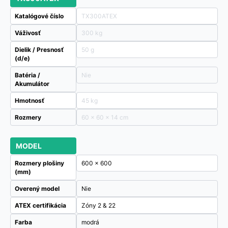
Katalógové číslo
TX300ATEX
Váživosť
300 kg
Dielik / Presnosť
50 g
(d/e)
Batéria /
Nie
Akumulátor
Hmotnosť
45 kg
Rozmery
60 × 60 × 14 cm
MODEL
Rozmery plošiny
600 x 600
(mm)
Overený model
Nie
ATEX certifikácia
Zóny 2 & 22
Farba
modrá