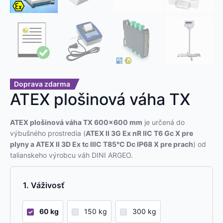
Doprava zdarma
ATEX plošinová váha TX
ATEX plošinová váha TX 600×600 mm
je určená do
výbušného prostredia (
ATEX II 3G Ex nR IIC T6 Gc X pre
plyny a ATEX II 3D Ex tc IIIC T85°C Dc IP68 X pre prach
) od
talianskeho výrobcu váh DINI ARGEO.
Váživosť
60 kg
150 kg
300 kg