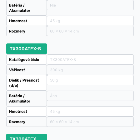
Batéria /
Nie
Akumulátor
Hmotnosť
45 kg
Rozmery
60 × 60 × 14 cm
TX300ATEX-B
Katalógové číslo
TX300ATEX-B
Váživosť
300 kg
Dielik / Presnosť
50 g
(d/e)
Batéria /
Áno
Akumulátor
Hmotnosť
45 kg
Rozmery
60 × 60 × 14 cm
TX300ATEX