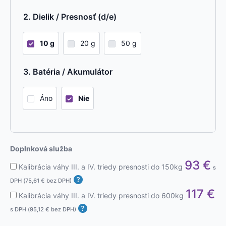
Dielik / Presnosť (d/e)
10 g
20 g
50 g
Batéria / Akumulátor
Áno
Nie
Doplnková služba
93
€
Kalibrácia váhy III. a IV. triedy presnosti do 150kg
s
DPH (
75,61
€
bez DPH)
117
€
Kalibrácia váhy III. a IV. triedy presnosti do 600kg
s DPH (
95,12
€
bez DPH)