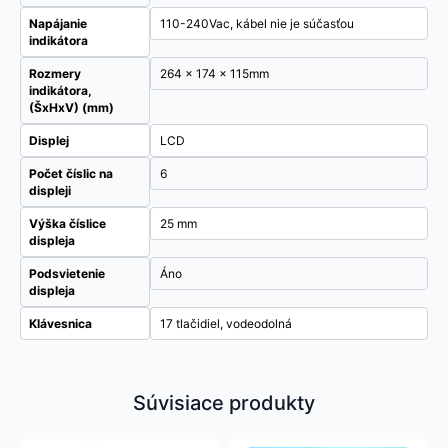
Napájanie
110-240Vac, kábel nie je súčasťou
indikátora
Rozmery
264 x 174 x 115mm
indikátora,
(ŠxHxV) (mm)
Displej
LCD
Počet číslic na
6
displeji
Výška číslice
25 mm
displeja
Podsvietenie
Áno
displeja
Klávesnica
17 tlačidiel, vodeodolná
Súvisiace produkty