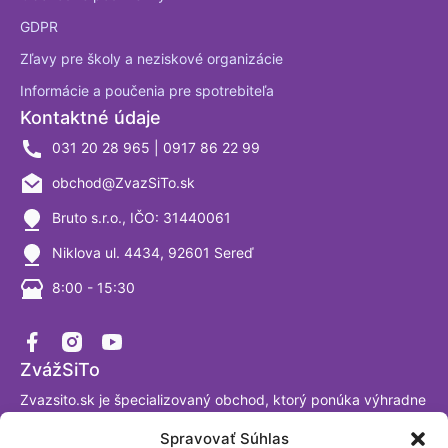
GDPR
Zľavy pre školy a neziskové organizácie
Informácie a poučenia pre spotrebiteľa
Kontaktné údaje
031 20 28 965 | 0917 86 22 99
obchod@ZvazSiTo.sk
Bruto s.r.o., IČO: 31440061
Niklova ul. 4434, 92601 Sereď
8:00 - 15:30
ZvážSiTo
Zvazsito.sk je špecializovaný obchod, ktorý ponúka výhradne
váhy a vážiace systémy. Ako firma sa venujeme výrobe a
Spravovať Súhlas
predaju digitálnych váh už viac ako 30 rokov a sme