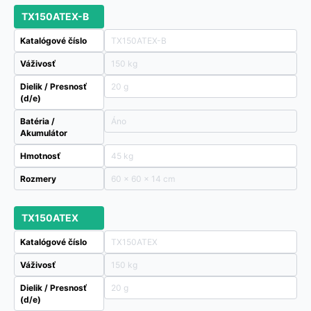
TX150ATEX-B
Katalógové číslo
TX150ATEX-B
Váživosť
150 kg
Dielik / Presnosť
20 g
(d/e)
Batéria /
Áno
Akumulátor
Hmotnosť
45 kg
Rozmery
60 × 60 × 14 cm
TX150ATEX
Katalógové číslo
TX150ATEX
Váživosť
150 kg
Dielik / Presnosť
20 g
(d/e)