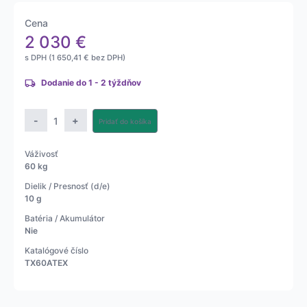
Cena
2 030
€
s DPH (
1 650,41
€
bez DPH)
Dodanie do 1 - 2 týždňov
množstvo
-
+
Pridať do košíka
ATEX
plošinová
Váživosť
váha
60 kg
TX
Dielik / Presnosť (d/e)
10 g
Batéria / Akumulátor
Nie
Katalógové číslo
TX60ATEX