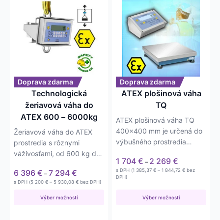
Tento
Tento
produkt
produkt
má
má
viacero
viacero
variantov.
variantov.
Možnosti
Možnosti
si
si
môžete
môžete
Doprava zdarma
Doprava zdarma
vybrať
vybrať
Technologická
ATEX plošinová váha
na
na
žeriavová váha do
TQ
stránke
stránke
ATEX 600 – 6000kg
ATEX plošinová váha TQ
produktu.
produktu.
400×400 mm je určená do
Žeriavová váha do ATEX
výbušného prostredia
prostredia s rôznymi
(ATEX II 3G Ex nR IIC T6 Gc
váživosťami, od 600 kg do
Price
1 704
€
2 269
€
–
X pre…
6000 kg. Váha má
range:
Price
Price
s DPH (
1 385,37
€
–
1 844,72
€
bez
6 396
€
7 294
€
–
nerezové…
1 704 €
range:
DPH)
range:
Price
s DPH (
5 200
€
–
5 930,08
€
bez DPH)
1 385,37 €
through
6 396 €
range:
through
2 269 €
5 200 €
through
Výber možností
Výber možností
1 844,72 €
through
7 294 €
5 930,08 €