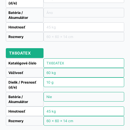
(d/e)
Batéria /
Áno
Akumulátor
Hmotnosť
45 kg
Rozmery
60 × 60 × 14 cm
TX60ATEX
Katalógové číslo
TX60ATEX
Váživosť
60 kg
Dielik / Presnosť
10 g
(d/e)
Batéria /
Nie
Akumulátor
Hmotnosť
45 kg
Rozmery
60 × 60 × 14 cm