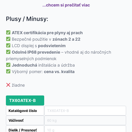
...chcem si prečítať viac
Plusy / Mínusy:
ATEX certifikácia pre plyny aj prach
Bezpečné použitie v
zónach 2 a 22
LCD displej s
podsvietením
Odolné IP68 prevedenie
– vhodné aj do náročných
priemyselných podmienok
Jednoduchá
inštalácia a údržba
Výborný pomer:
cena vs. kvalita
žiadne
TX60ATEX-B
Katalógové číslo
TX60ATEX-B
Váživosť
60 kg
Dielik / Presnosť
10 g