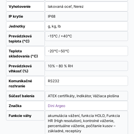
Vyhotovenie
lakovaná oceľ, Nerez
IP krytie
IP68
Jednotky
g, kg, lb
Prevádzková
-15°C / +40°C
teplota (°C)
Teplota
-20°C~50°C
skladovania (°C)
Prevádzková
10% – 80 % RH
vlhkosť (%)
Komunikačné
RS232
rozhranie
Súčasť balenia
ATEX certifikáty, Indikátor, Vážiaca plošina
Značka
Dini Argeo
Funkcie váhy
akumulácia vážení, funkcia HOLD, Funkcia
HR (High resolution), kontrolné váženie,
percentuálne váženie, počítanie kusov –
základné, receptúry