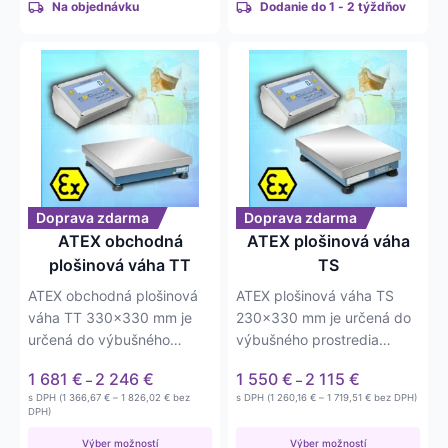
Na objednávku
Dodanie do 1 - 2 týždňov
Tento
Tento
produkt
produkt
má
má
viacero
viacero
variantov.
variantov.
Možnosti
Možnosti
si
si
môžete
môžete
Doprava zdarma
Doprava zdarma
vybrať
vybrať
ATEX obchodná
ATEX plošinová váha
na
na
plošinová váha TT
TS
stránke
stránke
ATEX obchodná plošinová
ATEX plošinová váha TS
produktu.
produktu.
váha TT 330×330 mm je
230×330 mm je určená do
určená do výbušného
výbušného prostredia
prostredia (ATEX II 3G Ex
(ATEX II 3G Ex nR IIC T6 Gc
Price
Price
1 681
€
2 246
€
1 550
€
2 115
€
–
–
nR IIC T6…
X pre…
range:
range:
Price
Price
s DPH (
1 366,67
€
–
1 826,02
€
bez
s DPH (
1 260,16
€
–
1 719,51
€
bez DPH)
1 681 €
1 550 €
range:
range:
DPH)
1 366,67 €
1 260,16 €
through
through
through
through
Výber možností
Výber možností
2 246 €
2 115 €