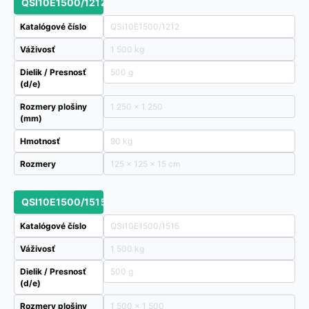
QSI10E1500/1212
Katalógové číslo
QSi10E1500/1212
Váživosť
1 500 kg
Dielik / Presnosť
500 g
(d/e)
Rozmery plošiny
1 250 x 1 250
(mm)
Hmotnosť
90 kg
Rozmery
125 × 125 × 15 cm
QSI10E1500/1515
Katalógové číslo
QSi10E1500/1515
Váživosť
1 500 kg
Dielik / Presnosť
500 g
(d/e)
Rozmery plošiny
1 500 x 1 500