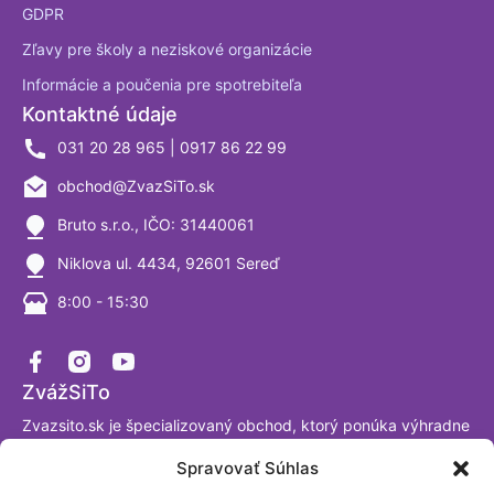
GDPR
Zľavy pre školy a neziskové organizácie
Informácie a poučenia pre spotrebiteľa
Kontaktné údaje
031 20 28 965 | 0917 86 22 99
obchod@ZvazSiTo.sk
Bruto s.r.o., IČO: 31440061
Niklova ul. 4434, 92601 Sereď
8:00 - 15:30
ZvážSiTo
Zvazsito.sk je špecializovaný obchod, ktorý ponúka výhradne
váhy a vážiace systémy. Ako firma sa venujeme výrobe a
Spravovať Súhlas
predaju digitálnych váh už viac ako 30 rokov a sme