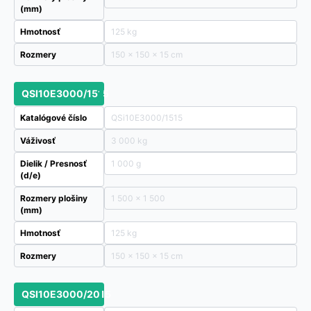
(mm)
Hmotnosť
125 kg
Rozmery
150 × 150 × 15 cm
QSI10E3000/1515
Katalógové číslo
QSi10E3000/1515
Váživosť
3 000 kg
Dielik / Presnosť
1 000 g
(d/e)
Rozmery plošiny
1 500 x 1 500
(mm)
Hmotnosť
125 kg
Rozmery
150 × 150 × 15 cm
QSI10E3000/2015