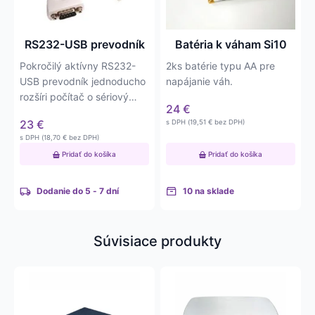
RS232-USB prevodník
Batéria k váham Si10
Pokročilý aktívny RS232-
2ks batérie typu AA pre
USB prevodník jednoducho
napájanie váh.
rozšíri počítač o sériový
24
€
port RS232. Najvyššia…
23
€
s DPH (
19,51
€
bez DPH)
s DPH (
18,70
€
bez DPH)
Pridať do košíka
Pridať do košíka
Dodanie do 5 - 7 dní
10 na sklade
Súvisiace produkty
Tento
Tento
produkt
produkt
má
má