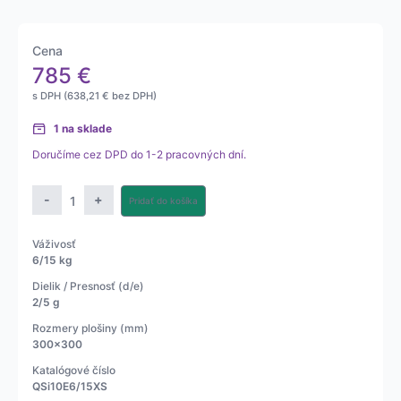
Cena
785
€
s DPH (
638,21
€
bez DPH)
1 na sklade
Doručíme cez DPD do 1-2 pracovných dní.
množstvo
-
+
Pridať do košíka
Etiketovacia
váha
Váživosť
QSi10
6/15 kg
Dielik / Presnosť (d/e)
2/5 g
Rozmery plošiny (mm)
300x300
Katalógové číslo
QSi10E6/15XS