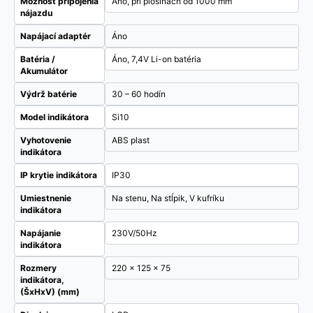
Možnosť pripojenia
Áno, pri plošinách od 1000 mm
nájazdu
Napájací adaptér
Áno
Batéria /
Áno, 7,4V Li-on batéria
Akumulátor
Výdrž batérie
30 – 60 hodín
Model indikátora
Si10
Vyhotovenie
ABS plast
indikátora
IP krytie indikátora
IP30
Umiestnenie
Na stenu, Na stĺpik, V kufríku
indikátora
Napájanie
230V/50Hz
indikátora
Rozmery
220 x 125 x 75
indikátora,
(ŠxHxV) (mm)