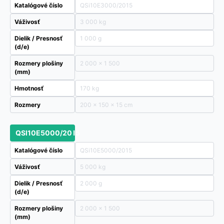
Katalógové číslo
QSi10E3000/2015
Váživosť
3 000 kg
Dielik / Presnosť
1 000 g
(d/e)
Rozmery plošiny
2 000 x 1 500
(mm)
Hmotnosť
170 kg
Rozmery
200 × 150 × 15 cm
QSI10E5000/2015
Katalógové číslo
QSi10E5000/2015
Váživosť
5 000 kg
Dielik / Presnosť
2 000 g
(d/e)
Rozmery plošiny
2 000 x 1 500
(mm)