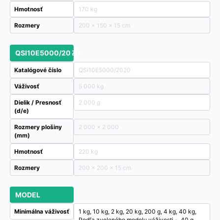
Hmotnosť
170 kg
Rozmery
200 × 150 × 15 cm
QSI10E5000/2020
Katalógové číslo
QSi10E5000/2020
Váživosť
5 000 kg
Dielik / Presnosť
2 000 g
(d/e)
Rozmery plošiny
2 000 x 2 000
(mm)
Hmotnosť
220 kg
Rozmery
200 × 200 × 15 cm
MODEL
Minimálna váživosť
1 kg, 10 kg, 2 kg, 20 kg, 200 g, 4 kg, 40 kg,
Podľa zvoleného modelu váživosti -, 40 g,