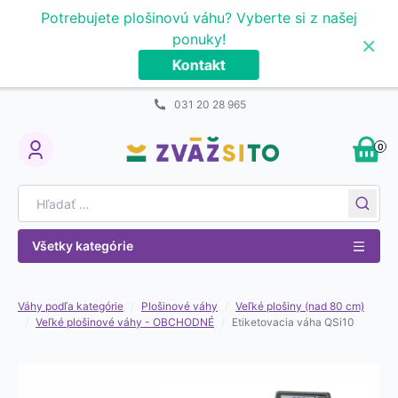
Prejsť na obsah
Potrebujete plošinovú váhu? Vyberte si z našej
×
ponuky!
Kontakt
031 20 28 965
0
My Account
Search for:
Všetky kategórie
Váhy podľa kategórie
/
Plošinové váhy
/
Veľké plošiny (nad 80 cm)
/
Veľké plošinové váhy - OBCHODNÉ
/
Etiketovacia váha QSi10