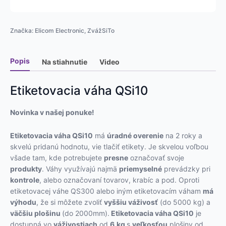
Značka:
Elicom Electronic
,
ZvážSiTo
Popis
Na stiahnutie
Video
Etiketovacia váha QSi10
Novinka v našej ponuke!
Etiketovacia váha QSi10
má
úradné overenie
na 2 roky a
skvelú pridanú hodnotu, vie tlačiť etikety. Je skvelou voľbou
všade tam, kde potrebujete
presne
označovať svoje
produkty
. Váhy využívajú najmä
priemyselné
prevádzky pri
kontrole
, alebo označovaní tovarov, krabíc a pod. Oproti
etiketovacej váhe QS300 alebo iným etiketovacím váham
má
výhodu
, že si môžete zvoliť
vyššiu váživosť
(do 5000 kg) a
väčšiu plošinu
(do 2000mm).
Etiketovacia váha QSi10
je
dostupná vo
váživostiach
od
6
kg
s
veľkosťou
plošiny od