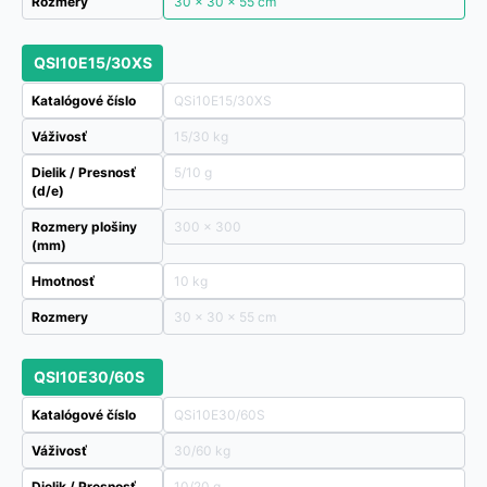
Rozmery
30 × 30 × 55 cm
QSI10E15/30XS
Katalógové číslo
QSi10E15/30XS
Váživosť
15/30 kg
Dielik / Presnosť
5/10 g
(d/e)
Rozmery plošiny
300 x 300
(mm)
Hmotnosť
10 kg
Rozmery
30 × 30 × 55 cm
QSI10E30/60S
Katalógové číslo
QSi10E30/60S
Váživosť
30/60 kg
Dielik / Presnosť
10/20 g