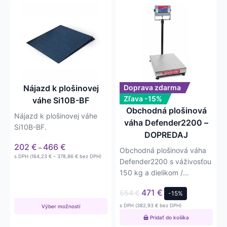
Tento
produkt
má
viacero
variantov.
Možnosti
si
môžete
Nájazd k plošinovej
Doprava zdarma
vybrať
Zľava -15%
váhe Si10B-BF
na
Obchodná plošinová
Nájazd k plošinovej váhe
stránke
váha Defender2200 –
Si10B-BF.
produktu.
DOPREDAJ
Price
202
€
466
€
–
Obchodná plošinová váha
range:
Price
s DPH (
164,23
€
–
378,86
€
bez DPH)
Defender2200 s váživosťou
202 €
range:
164,23 €
through
150 kg a dielikom /
through
466 €
presnosťou 50 g.
378,86 €
471
€
554
€
-15%
s DPH (
382,93
€
bez DPH)
Výber možností
Pridať do košíka