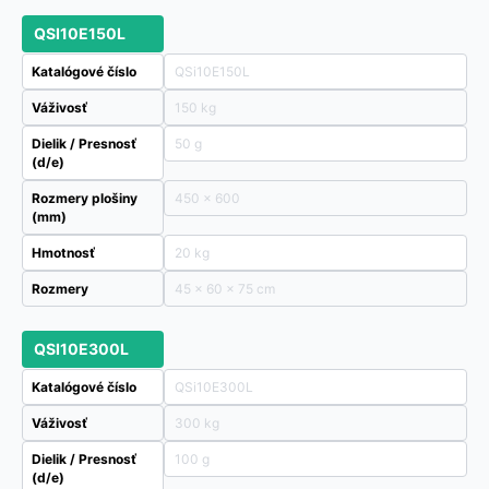
QSI10E150L
Katalógové číslo
QSi10E150L
Váživosť
150 kg
Dielik / Presnosť
50 g
(d/e)
Rozmery plošiny
450 x 600
(mm)
Hmotnosť
20 kg
Rozmery
45 × 60 × 75 cm
QSI10E300L
Katalógové číslo
QSi10E300L
Váživosť
300 kg
Dielik / Presnosť
100 g
(d/e)