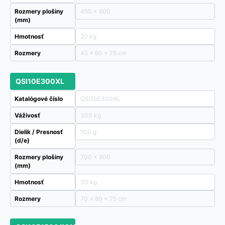
Rozmery plošiny
450 x 600
(mm)
Hmotnosť
20 kg
Rozmery
45 × 60 × 75 cm
QSI10E300XL
Katalógové číslo
QSi10E300XL
Váživosť
300 kg
Dielik / Presnosť
100 g
(d/e)
Rozmery plošiny
700 x 800
(mm)
Hmotnosť
30 kg
Rozmery
70 × 80 × 75 cm