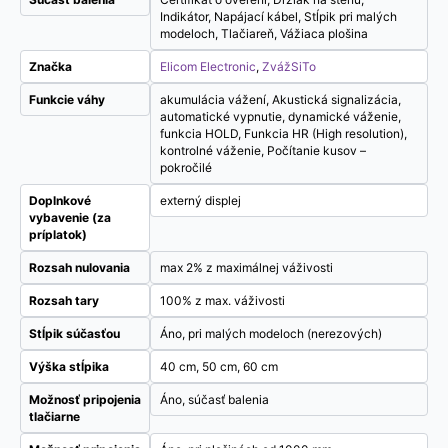
Indikátor, Napájací kábel, Stĺpik pri malých
modeloch, Tlačiareň, Vážiaca plošina
Značka
Elicom Electronic
,
ZvážSiTo
Funkcie váhy
akumulácia vážení, Akustická signalizácia,
automatické vypnutie, dynamické váženie,
funkcia HOLD, Funkcia HR (High resolution),
kontrolné váženie, Počítanie kusov –
pokročilé
Doplnkové
externý displej
vybavenie (za
príplatok)
Rozsah nulovania
max 2% z maximálnej váživosti
Rozsah tary
100% z max. váživosti
Stĺpik súčasťou
Áno, pri malých modeloch (nerezových)
Výška stĺpika
40 cm, 50 cm, 60 cm
Možnosť pripojenia
Áno, súčasť balenia
tlačiarne