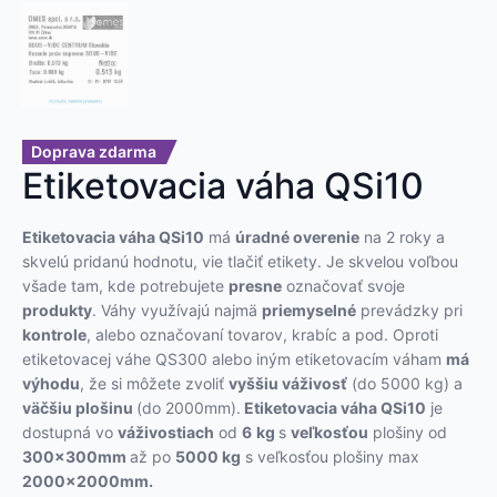
Doprava zdarma
Etiketovacia váha QSi10
Etiketovacia váha QSi10
má
úradné overenie
na 2 roky a
skvelú pridanú hodnotu, vie tlačiť etikety. Je skvelou voľbou
všade tam, kde potrebujete
presne
označovať svoje
produkty
. Váhy využívajú najmä
priemyselné
prevádzky pri
kontrole
, alebo označovaní tovarov, krabíc a pod. Oproti
etiketovacej váhe QS300 alebo iným etiketovacím váham
má
výhodu
, že si môžete zvoliť
vyššiu váživosť
(do 5000 kg) a
väčšiu plošinu
(do 2000mm).
Etiketovacia váha QSi10
je
dostupná vo
váživostiach
od
6
kg
s
veľkosťou
plošiny od
300x300mm
až po
5000 kg
s veľkosťou plošiny max
2000x2000mm.