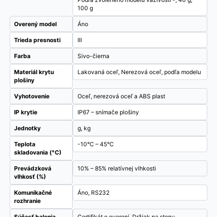
100 g
Overený model
Áno
Trieda presnosti
III
Farba
Sivo-čierna
Materiál krytu
Lakovaná oceľ, Nerezová oceľ, podľa modelu
plošiny
Vyhotovenie
Oceľ, nerezová oceľ a ABS plast
IP krytie
IP67 – snímače plošiny
Jednotky
g, kg
Teplota
-10°C – 45°C
skladovania (°C)
Prevádzková
10% – 85% relatívnej vlhkosti
vlhkosť (%)
Komunikačné
Áno, RS232
rozhranie
Súčasť balenia
Certifikát o overení, Držiak na stenu,