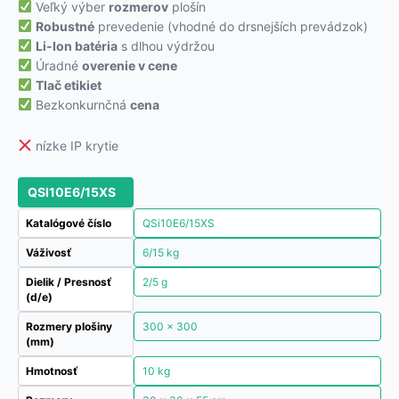
Veľký výber
rozmerov
plošín
Robustné
prevedenie (vhodné do drsnejších prevádzok)
Li-Ion batéria
s dlhou výdržou
Úradné
overenie v cene
Tlač etikiet
Bezkonkurnčná
cena
nízke IP krytie
QSI10E6/15XS
Katalógové číslo
QSi10E6/15XS
Váživosť
6/15 kg
Dielik / Presnosť
2/5 g
(d/e)
Rozmery plošiny
300 x 300
(mm)
Hmotnosť
10 kg