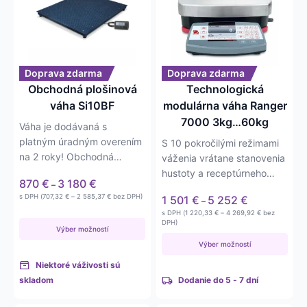
viacero
viacero
variantov.
variantov.
Možnosti
Možnosti
si
si
môžete
môžete
Doprava zdarma
Doprava zdarma
vybrať
vybrať
Obchodná plošinová
Technologická
na
na
váha Si10BF
modulárna váha Ranger
stránke
stránke
7000 3kg…60kg
Váha je dodávaná s
produktu.
produktu.
platným úradným overením
S 10 pokročilými režimami
na 2 roky! Obchodná
váženia vrátane stanovenia
plošinová váha Si10BF vo…
hustoty a receptúrneho
Price
870
€
3 180
€
–
navažovania sú tieto…
range:
Price
Price
s DPH (
707,32
€
–
2 585,37
€
bez DPH)
1 501
€
5 252
€
–
870 €
range:
range:
Price
s DPH (
1 220,33
€
–
4 269,92
€
bez
707,32 €
through
1 501 €
range:
DPH)
through
Výber možností
3 180 €
1 220,33 €
through
2 585,37 €
through
Výber možností
5 252 €
4 269,92 €
Niektoré váživosti sú
skladom
Dodanie do 5 - 7 dní