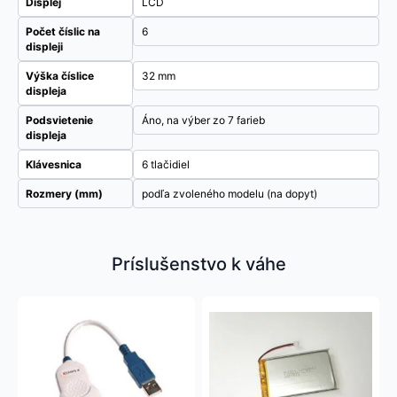
Displej
LCD
Počet číslic na
6
displeji
Výška číslice
32 mm
displeja
Podsvietenie
Áno, na výber zo 7 farieb
displeja
Klávesnica
6 tlačidiel
Rozmery (mm)
podľa zvoleného modelu (na dopyt)
Príslušenstvo k váhe