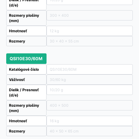
(d/e)
Rozmery plošiny
300 x 400
(mm)
Hmotnosť
12 kg
Rozmery
30 × 40 × 55 cm
QSI10E30/60M
Katalógové číslo
QSi10E30/60M
Váživosť
30/60 kg
Dielik / Presnosť
10/20 g
(d/e)
Rozmery plošiny
400 x 500
(mm)
Hmotnosť
16 kg
Rozmery
40 × 50 × 65 cm