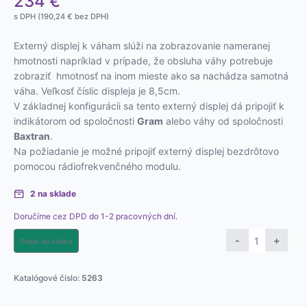
234
€
s DPH (
190,24
€
bez DPH)
Externý displej k váham slúži na zobrazovanie nameranej
hmotnosti napríklad v prípade, že obsluha váhy potrebuje
zobraziť hmotnosť na inom mieste ako sa nachádza samotná
váha. Veľkosť číslic displeja je 8,5cm.
V základnej konfigurácii sa tento externý displej dá pripojiť k
indikátorom od spoločnosti
Gram
alebo váhy od spoločnosti
Baxtran
.
Na požiadanie je možné pripojiť externý displej bezdrôtovo
pomocou rádiofrekvenčného modulu.
2 na sklade
Doručíme cez DPD do 1-2 pracovných dní.
množstvo
-
+
Pridať do košíka
Externý
displej
Katalógové číslo:
5263
EXT2