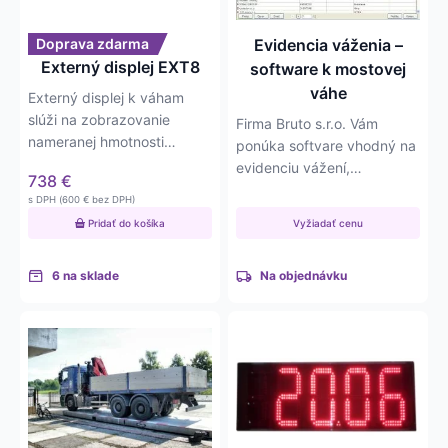
Doprava zdarma
Evidencia váženia –
Externý displej EXT8
software k mostovej
váhe
Externý displej k váham
slúži na zobrazovanie
Firma Bruto s.r.o. Vám
nameranej hmotnosti
ponúka softvare vhodný na
napríklad v prípade, že
evidenciu vážení,
738
€
obsluha…
skladových zásob,
s DPH (
600
€
bez DPH)
partnerov, materiálu.
Pridať do košíka
Vyžiadať cenu
6 na sklade
Na objednávku