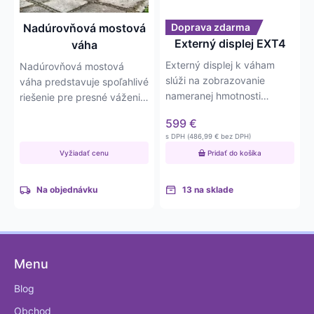
Nadúrovňová mostová
Doprava zdarma
Externý displej EXT4
váha
Externý displej k váham
Nadúrovňová mostová
slúži na zobrazovanie
váha predstavuje spoľahlivé
nameranej hmotnosti
riešenie pre presné váženie
napríklad v prípade, že
nákladných vozidiel bez…
599
€
obsluha…
s DPH (
486,99
€
bez DPH)
Vyžiadať cenu
Pridať do košíka
Na objednávku
13 na sklade
Menu
Blog
Obchod