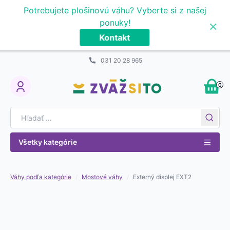
Prejsť na obsah
Potrebujete plošinovú váhu? Vyberte si z našej
×
ponuky!
Kontakt
031 20 28 965
0
My Account
Search for:
Všetky kategórie
Váhy podľa kategórie
/
Mostové váhy
/
Externý displej EXT2