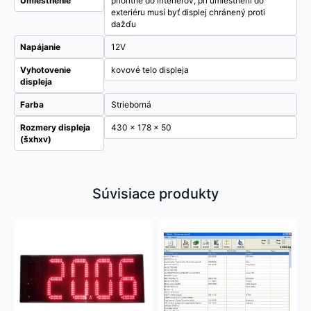
Umiestnenie
prioritne do interiérov, pri umiestnení do
exteriéru musí byť displej chránený proti
dažďu
Napájanie
12V
Vyhotovenie
kovové telo displeja
displeja
Farba
Strieborná
Rozmery displeja
430 x 178 x 50
(šxhxv)
Súvisiace produkty