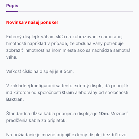
Popis
Novinka v našej ponuke!
Externý displej k váham slúži na zobrazovanie nameranej
hmotnosti napríklad v prípade, že obsluha váhy potrebuje
zobraziť hmotnosť na inom mieste ako sa nachádza samotná
váha.
Veľkosť číslic na displeji je 8,5cm.
V základnej konfigurácii sa tento externý displej dá pripojiť k
indikátorom od spoločnosti
Gram
alebo váhy od spoločnosti
Baxtran
.
Štandardná dĺžka kábla pripojenia displeja je
10m
. Možnosť
predĺženia kábla za príplatok.
Na požiadanie je možné pripojiť externý displej bezdrôtovo