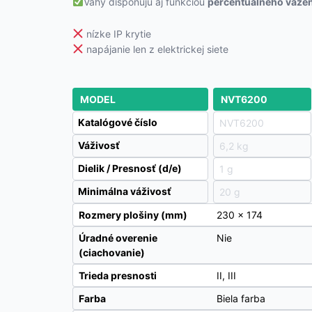
Váhy disponujú aj funkciou
percentuálneho vážen
nízke IP krytie
napájanie len z elektrickej siete
MODEL
NVT6200
Katalógové číslo
NVT6200
Váživosť
6,2 kg
Dielik / Presnosť (d/e)
1 g
Minimálna váživosť
20 g
Rozmery plošiny (mm)
230 x 174
Úradné overenie
Nie
(ciachovanie)
Trieda presnosti
II, III
Farba
Biela farba