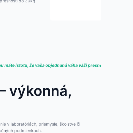
dy presnosti do 30kg
mu máte istotu, že vaša objednaná váha váži presne
– výkonná,
e v laboratóriách, priemysle, školstve či
áročných podmienkach.