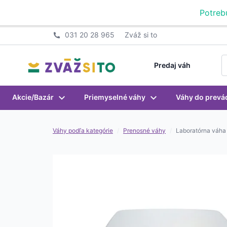
Prejsť na obsah
Potreb
031 20 28 965
Zváž si to
S
Predaj váh
Akcie/Bazár
Priemyselné váhy
Váhy do prevá
Váhy podľa kategórie
/
Prenosné váhy
/
Laboratórna váha