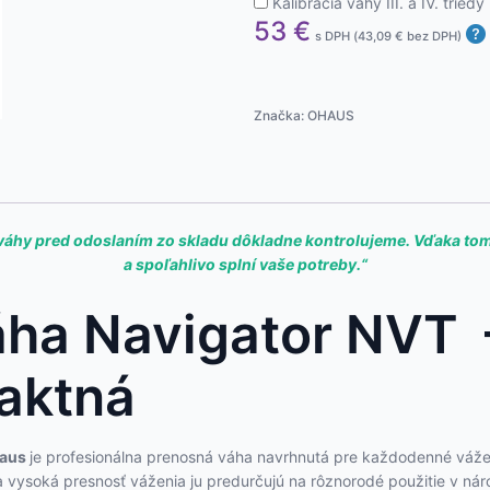
Kalibrácia váhy III. a IV. trie
53
€
s DPH (
43,09
€
bez DPH)
Značka:
OHAUS
ky váhy pred odoslaním zo skladu dôkladne kontrolujeme. Vďaka to
a spoľahlivo splní vaše potreby.“
áha Navigator NVT 
aktná
aus
je profesionálna prenosná váha navrhnutá pre každodenné váženi
 a vysoká presnosť váženia ju predurčujú na rôznorodé použitie v n