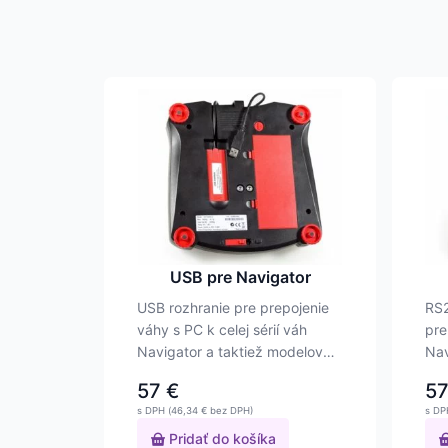
USB pre Navigator
USB rozhranie pre prepojenie
RS2
váhy s PC k celej sérií váh
pre
Navigator a taktiež modelov
Nav
Scout a…
ilu
57
€
5
s DPH (
46,34
€
bez DPH)
s DP
Pridať do košíka