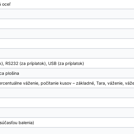
á oceľ
k), RS232 (za príplatok), USB (za príplatok)
ca plošina
ercentuálne váženie, počítanie kusov – základné, Tara, váženie, vá
 súčasťou balenia)