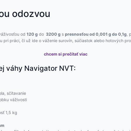
lou odozvou
váživosťou od
120 g
do
3200 g
s
presnosťou od 0,001 g do 0,1g
, 
u pri práci, či už ide o váženie surovín, súčiastok alebo hotových pr
chcem si prečítať viac
j váhy Navigator NVT:
la, sčítavanie
obku váživosti
sť 1,5 kg
ňam