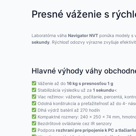
Presné váženie s rých
Laboratórna váha
Navigator NVT
ponúka modely s 
sekundy
. Rýchlosť odozvy výrazne zvyšuje efektivit
Hlavné výhody váhy obchodne
Váženie až do
16 kg s presnosťou 1 g
Stabilizácia výsledku už za
1 sekundu
<
Viac režimov: váženie, počítanie, percentá, kontro
Odolná konštrukcia a preťažiteľnosť až do 4- nás
Dlhá výdrž batérií až 270 hodín
Kompaktné rozmery: 240 × 250 × 74 mm, hmotno
Bezdrôtové ovládanie cez IR senzory
Podpora
rozhraní pre pripojenie k PC a tlačiar