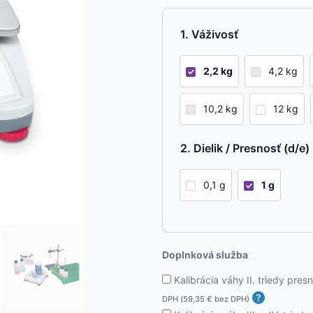
Váživosť
2,2 kg
4,2 kg
10,2 kg
12 kg
Dielik / Presnosť (d/e)
0,1 g
1 g
Doplnková služba
Kalibrácia váhy II. triedy pre
DPH (
59,35
€
bez DPH)