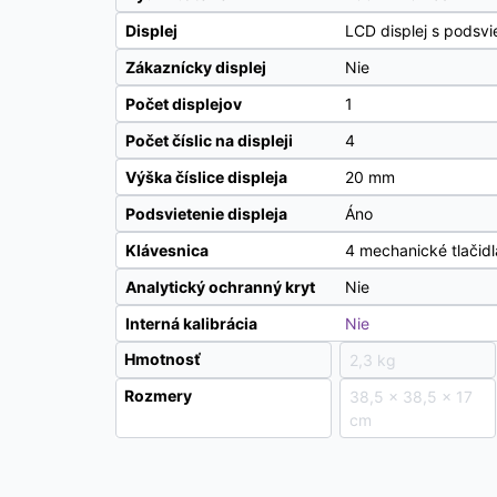
Displej
LCD displej s podsvi
Zákaznícky displej
Nie
Počet displejov
1
Počet číslic na displeji
4
Výška číslice displeja
20 mm
Podsvietenie displeja
Áno
Klávesnica
4 mechanické tlačid
Analytický ochranný kryt
Nie
Interná kalibrácia
Nie
Hmotnosť
2,3 kg
Rozmery
38,5 × 38,5 × 17
cm