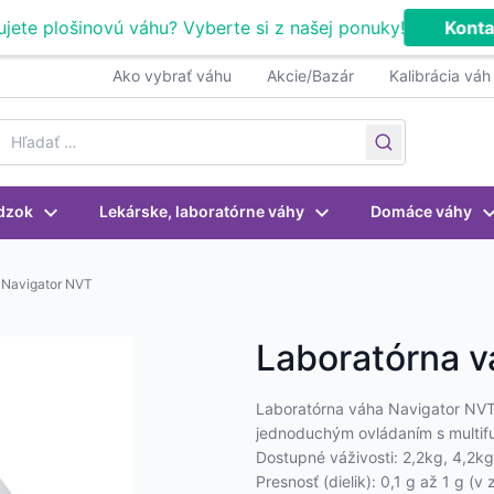
ujete plošinovú váhu? Vyberte si z našej ponuky!
Konta
Ako vybrať váhu
Akcie/Bazár
Kalibrácia váh
earch for:
dzok
Lekárske, laboratórne váhy
Domáce váhy
 Navigator NVT
Laboratórna v
Laboratórna váha Navigator NVT 
jednoduchým ovládaním s multif
Dostupné váživosti: 2,2kg, 4,2kg
Presnosť (dielik): 0,1 g až 1 g (v