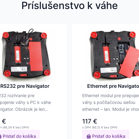
Príslušenstvo k váhe
RS232 pre Navigator
Ethernet pre Navigato
32 rozhranie pre
Ethernet modul pre prepoje
pojenie váhy s PC k váhe
váhy s počítačovou sieťou
igator. Obrázok je len
ethernet – lan. Modul je vh
stračný – na…
pre…
7
€
117
€
H (
46,34
€
bez DPH)
s DPH (
95,12
€
bez DPH)
Pridať do košíka
Pridať do košíka