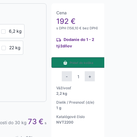
Cena
192
€
s DPH (
156,10
€
bez DPH)
6,2 kg
Dodanie do 1 - 2
týždňov
22 kg
Pridať do košíka
množstvo
-
+
Laboratórna
váha
Váživosť
2,2 kg
Navigator
NVT
Dielik / Presnosť (d/e)
1 g
Katalógové číslo
73
€
snosti do 30 kg
NVT2200
s