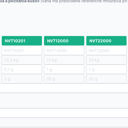
ia a počítania kusov
(váha má predvolené referenčné množstvá pri p
NVT10201
NVT12000
NVT22000
NVT10201
NVT12000
NVT22000
10,2 kg
12 kg
22 kg
0,1 g
1 g
1 g
2 g
20 g
20 g