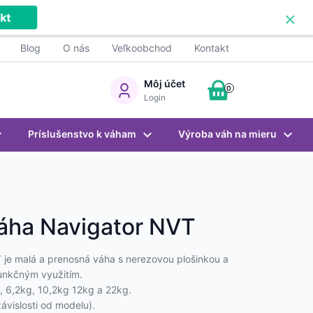
×
kt
Blog
O nás
Veľkoobchod
Kontakt
Môj účet
0
Login
Príslušenstvo k váham
Výroba váh na mieru
áha Navigator NVT
je malá a prenosná váha s nerezovou plošinkou a
unkčným využitím.
, 6,2kg, 10,2kg 12kg a 22kg.
 závislosti od modelu).