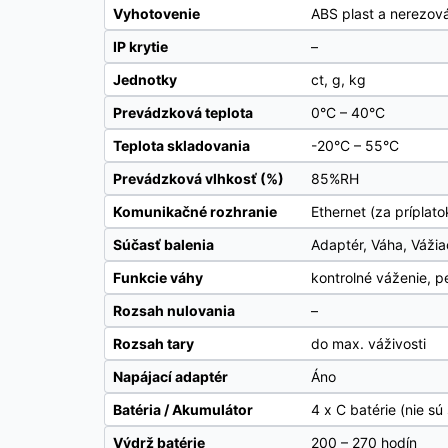
Vyhotovenie
ABS plast a nerezov
IP krytie
–
Jednotky
ct, g, kg
Prevádzková teplota
0°C – 40°C
Teplota skladovania
-20°C – 55°C
Prevádzková vlhkosť (%)
85%RH
Komunikačné rozhranie
Ethernet (za príplato
Súčasť balenia
Adaptér, Váha, Vážia
Funkcie váhy
kontrolné váženie, p
Rozsah nulovania
–
Rozsah tary
do max. váživosti
Napájací adaptér
Áno
Batéria / Akumulátor
4 x C batérie (nie sú
Výdrž batérie
200 – 270 hodín