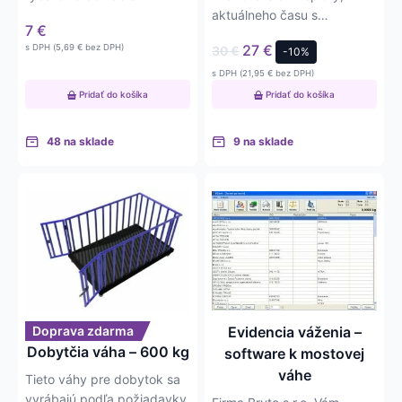
majstrov. Váha má delený
aktuálneho času s
7
€
dielik –…
kalkulačkou a metrom.
27
€
s DPH (
5,69
€
bez DPH)
30
€
-10%
Ideálna pre…
s DPH (
21,95
€
bez DPH)
Pridať do košíka
Pridať do košíka
48 na sklade
9 na sklade
Doprava zdarma
Evidencia váženia –
Dobytčia váha – 600 kg
software k mostovej
váhe
Tieto váhy pre dobytok sa
vyrábajú podľa požiadavky