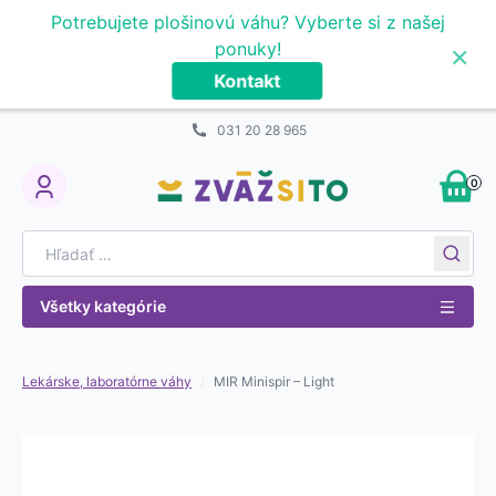
Prejsť na obsah
Potrebujete plošinovú váhu? Vyberte si z našej
×
ponuky!
Kontakt
031 20 28 965
0
My Account
Search for:
Všetky kategórie
Lekárske, laboratórne váhy
/
MIR Minispir – Light