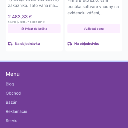
Firma Bruto s.r.o. Vám
zákazníka. Táto váha má
ponúka softvare vhodný na
váživosť do 600kg s…
evidenciu vážení,
2 483,33
€
skladových zásob,
s DPH (
2 018,97
€
bez DPH)
partnerov, materiálu.
Pridať do košíka
Vyžiadať cenu
Na objednávku
Na objednávku
Menu
Blog
Obchod
Bazár
Reklamácie
Servis