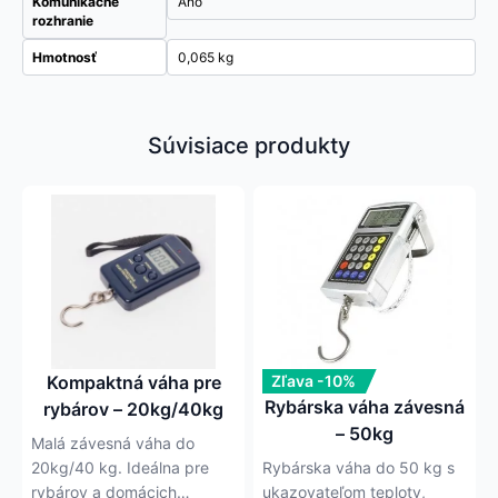
Komunikačné
Áno
rozhranie
Hmotnosť
0,065 kg
Súvisiace produkty
Kompaktná váha pre
Zľava -10%
Rybárska váha závesná
rybárov – 20kg/40kg
– 50kg
Malá závesná váha do
20kg/40 kg. Ideálna pre
Rybárska váha do 50 kg s
rybárov a domácich
ukazovateľom teploty,