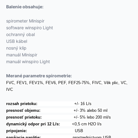
Balenie obsahuje:
spirometer Minispir
software winspiro Light
ochranný obal
USB kábel
nosný klip
manuál Minispir
manuál winspiro Light
Merané parametre spirometrie:
FVC, FEV1, FEV1%, FEV6, PEF, FEF25-75%, FIVC, Věk plic, VC,
IVC
rozsah prietoku:
+/- 16 L/s
presnosť objemu:
+/- 3% alebo 50 ml
presnosť prietoku:
+/- 5% lebo 200 ml/s
dynamický odpor pri 12 L/s:
<0,5 cm H2O l/s
pripojenie:
USB
napájacie napätie:
prostredníctvom USB