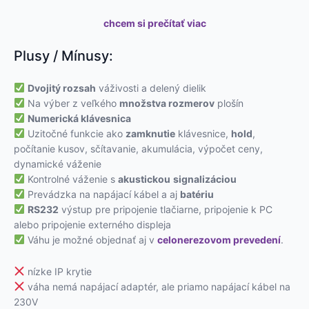
chcem si prečítať viac
Plusy / Mínusy:
Dvojitý rozsah
váživosti a delený dielik
Na výber z veľkého
množstva rozmerov
plošín
Numerická klávesnica
Uzitočné funkcie ako
zamknutie
klávesnice,
hold
,
počítanie kusov, sčítavanie, akumulácia, výpočet ceny,
dynamické váženie
Kontrolné váženie s
akustickou
signalizáciou
Prevádzka na napájací kábel a aj
batériu
RS232
výstup pre pripojenie tlačiarne, pripojenie k PC
alebo pripojenie externého displeja
Váhu je možné objednať aj v
celonerezovom prevedení
.
nízke IP krytie
váha nemá napájací adaptér, ale priamo napájací kábel na
230V