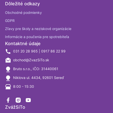
Dôležité odkazy
Obchodné podmienky
GDPR
Zľavy pre školy a neziskové organizácie
Informácie a poučenia pre spotrebiteľa
Kontaktné údaje
031 20 28 965 | 0917 86 22 99
obchod@ZvazSiTo.sk
Bruto s.r.o., IČO: 31440061
Niklova ul. 4434, 92601 Sereď
8:00 - 15:30
ZvážSiTo