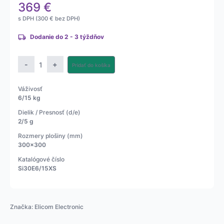
369
€
s DPH (
300
€
bez DPH)
Dodanie do 2 - 3 týždňov
množstvo
-
+
Pridať do košíka
Obchodná
plošinová
Váživosť
váha
6/15 kg
Si30E
Dielik / Presnosť (d/e)
2/5 g
Rozmery plošiny (mm)
300x300
Katalógové číslo
Si30E6/15XS
Značka:
Elicom Electronic