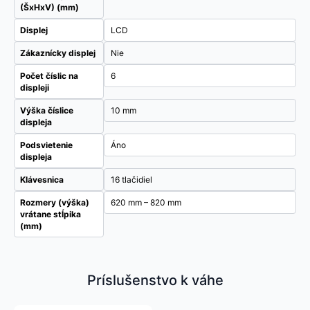
(ŠxHxV) (mm)
Displej
LCD
Zákaznícky displej
Nie
Počet číslic na
6
displeji
Výška číslice
10 mm
displeja
Podsvietenie
Áno
displeja
Klávesnica
16 tlačidiel
Rozmery (výška)
620 mm – 820 mm
vrátane stĺpika
(mm)
Príslušenstvo k váhe