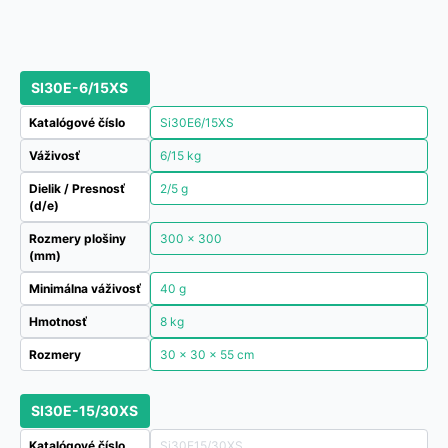
SI30E-6/15XS
Katalógové číslo
Si30E6/15XS
Váživosť
6/15 kg
Dielik / Presnosť
2/5 g
(d/e)
Rozmery plošiny
300 x 300
(mm)
Minimálna váživosť
40 g
Hmotnosť
8 kg
Rozmery
30 × 30 × 55 cm
SI30E-15/30XS
Katalógové číslo
Si30E15/30XS