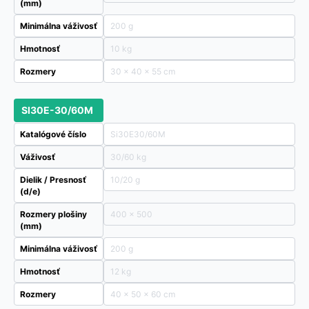
(mm)
Minimálna váživosť
200 g
Hmotnosť
10 kg
Rozmery
30 × 40 × 55 cm
SI30E-30/60M
Katalógové číslo
Si30E30/60M
Váživosť
30/60 kg
Dielik / Presnosť
10/20 g
(d/e)
Rozmery plošiny
400 x 500
(mm)
Minimálna váživosť
200 g
Hmotnosť
12 kg
Rozmery
40 × 50 × 60 cm