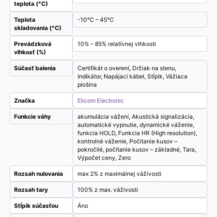
teplota (°C)
Teplota
-10°C – 45°C
skladovania (°C)
Prevádzková
10% – 85% relatívnej vlhkosti
vlhkosť (%)
Súčasť balenia
Certifikát o overení, Držiak na stenu,
Indikátor, Napájací kábel, Stĺpik, Vážiaca
plošina
Značka
Elicom Electronic
Funkcie váhy
akumulácia vážení, Akustická signalizácia,
automatické vypnutie, dynamické váženie,
funkcia HOLD, Funkcia HR (High resolution),
kontrolné váženie, Počítanie kusov –
pokročilé, počítanie kusov – základné, Tara,
Výpočet ceny, Zero
Rozsah nulovania
max 2% z maximálnej váživosti
Rozsah tary
100% z max. váživosti
Stĺpik súčasťou
Áno