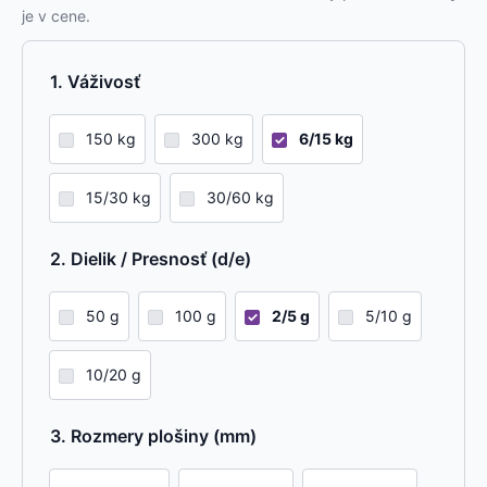
je v cene.
Váživosť
150 kg
300 kg
6/15 kg
15/30 kg
30/60 kg
Dielik / Presnosť (d/e)
50 g
100 g
2/5 g
5/10 g
10/20 g
Rozmery plošiny (mm)