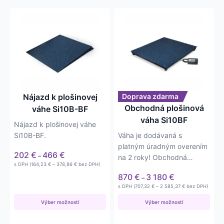
Tento
Tento
produkt
produkt
má
má
viacero
viacero
variantov.
variantov.
Možnosti
Možnosti
si
si
môžete
môžete
Nájazd k plošinovej
Doprava zdarma
vybrať
vybrať
Obchodná plošinová
váhe Si10B-BF
na
na
váha Si10BF
Nájazd k plošinovej váhe
stránke
stránke
Si10B-BF.
Váha je dodávaná s
produktu.
produktu.
platným úradným overením
Price
202
€
466
€
–
na 2 roky! Obchodná
range:
Price
s DPH (
164,23
€
–
378,86
€
bez DPH)
plošinová váha Si10BF vo…
202 €
range:
Price
870
€
3 180
€
–
164,23 €
through
range:
through
Price
s DPH (
707,32
€
–
2 585,37
€
bez DPH)
466 €
378,86 €
870 €
range:
707,32 €
through
Výber možností
Výber možností
through
3 180 €
2 585,37 €