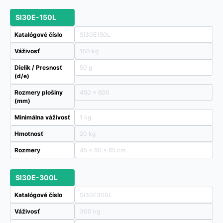
SI30E-150L
Katalógové číslo
Si30E150L
Váživosť
150 kg
Dielik / Presnosť
50 g
(d/e)
Rozmery plošiny
450 x 600
(mm)
Minimálna váživosť
1 kg
Hmotnosť
20 kg
Rozmery
45 × 60 × 65 cm
SI30E-300L
Katalógové číslo
Si30E300L
Váživosť
300 kg