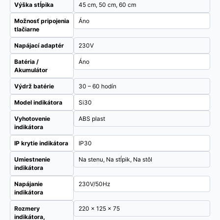
Výška stĺpika
45 cm, 50 cm, 60 cm
Možnosť pripojenia
Áno
tlačiarne
Napájací adaptér
230V
Batéria /
Áno
Akumulátor
Výdrž batérie
30 – 60 hodín
Model indikátora
Si30
Vyhotovenie
ABS plast
indikátora
IP krytie indikátora
IP30
Umiestnenie
Na stenu, Na stĺpik, Na stôl
indikátora
Napájanie
230V/50Hz
indikátora
Rozmery
220 x 125 x 75
indikátora,