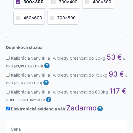
300x300
300x400
400x500
450x600
700x800
Doplnková služba
53
€
Kalibrácia váhy III. a IV. triedy presnosti do 30kg
s
DPH (
43,09
€
bez DPH)
93
€
Kalibrácia váhy III. a IV. triedy presnosti do 150kg
s
DPH (
75,61
€
bez DPH)
117
€
Kalibrácia váhy III. a IV. triedy presnosti do 600kg
s DPH (
95,12
€
bez DPH)
Zadarmo
Elektronická evidencia váh
Cena