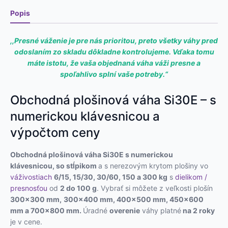
Popis
,,Presné váženie je pre nás prioritou, preto všetky váhy pred
odoslaním zo skladu dôkladne kontrolujeme. Vďaka tomu
máte istotu, že vaša objednaná váha váži presne a
spoľahlivo splní vaše potreby.“
Obchodná plošinová váha Si30E – s
numerickou klávesnicou a
výpočtom ceny
Obchodná plošinová váha Si30E s numerickou
klávesnicou, so stĺpikom
a s nerezovým krytom plošiny vo
váživostiach
6/15, 15/30, 30/60,
150 a 300
kg
s
dielikom /
presnosťou
od
2 do 100 g
. Vybrať si môžete z veľkosti plošín
300×300 mm,
300×400 mm,
400×500 mm, 450×600
mm a 700×800 mm.
Úradné
overenie
váhy platné
na 2 roky
je v cene.