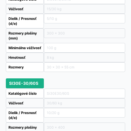
Váživosť
15/30 kg
Dielik / Presnosť
5/10 g
(d/e)
Rozmery plošiny
300 x 300
(mm)
Minimálna váživosť
100 g
Hmotnosť
8 kg
Rozmery
30 × 30 × 55 cm
SI30E-30/60S
Katalógové číslo
Si30E30/60S
Váživosť
30/60 kg
Dielik / Presnosť
10/20 g
(d/e)
Rozmery plošiny
300 x 400