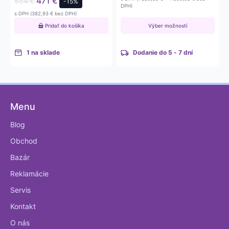
471
€
554
€
-15%
1 501 €
range:
DPH)
1 220,33 €
s DPH (
382,93
€
bez DPH)
through
through
5 252 €
Pridať do košíka
Výber možností
4 269,92 €
1 na sklade
Dodanie do 5 - 7 dní
Menu
Blog
Obchod
Bazár
Reklamácie
Servis
Kontakt
O nás