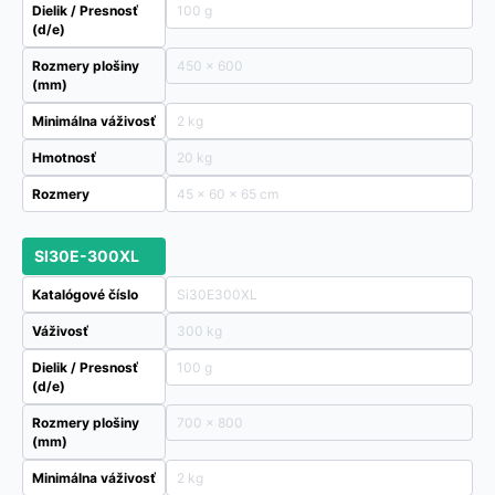
Dielik / Presnosť
100 g
(d/e)
Rozmery plošiny
450 x 600
(mm)
Minimálna váživosť
2 kg
Hmotnosť
20 kg
Rozmery
45 × 60 × 65 cm
SI30E-300XL
Katalógové číslo
Si30E300XL
Váživosť
300 kg
Dielik / Presnosť
100 g
(d/e)
Rozmery plošiny
700 x 800
(mm)
Minimálna váživosť
2 kg