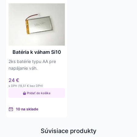
Batéria k váham Si10
2ks batérie typu AA pre
napájanie váh.
24
€
s DPH (
19,51
€
bez DPH)
Pridať do košíka
10 na sklade
Súvisiace produkty