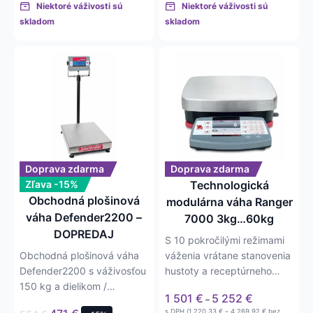
Niektoré váživosti sú
Niektoré váživosti sú
skladom
skladom
Tento
produkt
má
viacero
variantov.
Možnosti
si
môžete
Doprava zdarma
Doprava zdarma
vybrať
Zľava -15%
Technologická
na
Obchodná plošinová
modulárna váha Ranger
stránke
váha Defender2200 –
7000 3kg…60kg
produktu.
DOPREDAJ
S 10 pokročilými režimami
Obchodná plošinová váha
váženia vrátane stanovenia
Defender2200 s váživosťou
hustoty a receptúrneho
150 kg a dielikom /
navažovania sú tieto…
Price
1 501
€
5 252
€
–
presnosťou 50 g.
range:
Price
s DPH (
1 220,33
€
–
4 269,92
€
bez