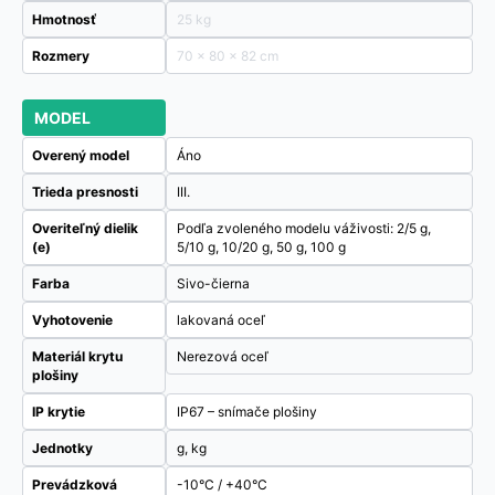
Hmotnosť
25 kg
Rozmery
70 × 80 × 82 cm
MODEL
Overený model
Áno
Trieda presnosti
III.
Overiteľný dielik
Podľa zvoleného modelu váživosti: 2/5 g,
(e)
5/10 g, 10/20 g, 50 g, 100 g
Farba
Sivo-čierna
Vyhotovenie
lakovaná oceľ
Materiál krytu
Nerezová oceľ
plošiny
IP krytie
IP67 – snímače plošiny
Jednotky
g, kg
Prevádzková
-10°C / +40°C