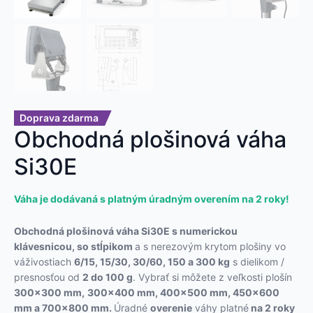
Doprava zdarma
Obchodná plošinová váha
Si30E
Váha je dodávaná s platným úradným overením na 2 roky!
Obchodná plošinová váha Si30E s numerickou
klávesnicou, so stĺpikom
a s nerezovým krytom plošiny vo
váživostiach
6/15, 15/30, 30/60,
150 a 300
kg
s
dielikom /
presnosťou
od
2 do 100 g
. Vybrať si môžete z veľkosti plošín
300×300 mm,
300×400 mm,
400×500 mm, 450×600
mm a 700×800 mm.
Úradné
overenie
váhy platné
na 2 roky