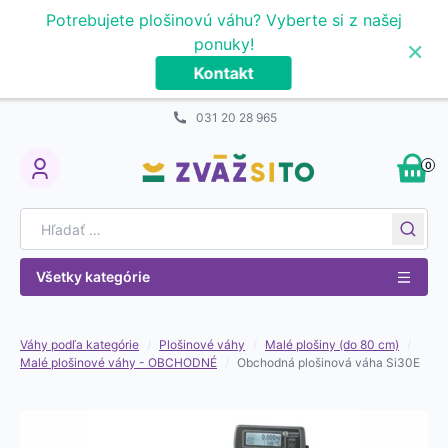
Prejsť na obsah
Potrebujete plošinovú váhu? Vyberte si z našej
×
ponuky!
Kontakt
031 20 28 965
0
My Account
Search for:
Všetky kategórie
Váhy podľa kategórie
/
Plošinové váhy
/
Malé plošiny (do 80 cm)
/
Malé plošinové váhy - OBCHODNÉ
/
Obchodná plošinová váha Si30E