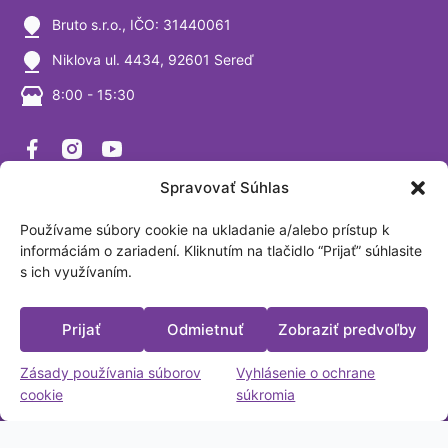
Bruto s.r.o., IČO: 31440061
Niklova ul. 4434, 92601 Sereď
8:00 - 15:30
ZvážSiTo
Spravovať Súhlas
Zvazsito.sk je špecializovaný obchod, ktorý ponúka výhradne
váhy a vážiace systémy. Ako firma sa venujeme výrobe a
Používame súbory cookie na ukladanie a/alebo prístup k
predaju digitálnych váh už viac ako 30 rokov a sme
informáciám o zariadení. Kliknutím na tlačidlo “Prijať” súhlasite
s ich využívaním.
presvedčení, že tomuto segmentu naozaj rozumieme. Sme
akreditované laboratórium podľa ISO/IEC 17025:2017.
Fakturačná adresa: BRUTO, spol. s.r.o. Nová Trnavská 913
Prijať
Odmietnuť
Zobraziť predvoľby
Sereď, Slovensko IČO: 31440061
Platobné možnosti
Zásady používania súborov
Vyhlásenie o ochrane
cookie
súkromia
Vytvoril a spravuje:
zeni.cz