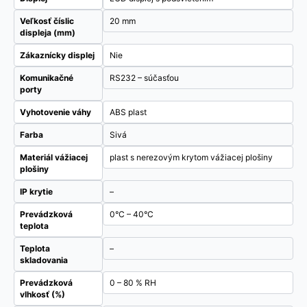
Veľkosť číslic
20 mm
displeja (mm)
Zákaznícky displej
Nie
Komunikačné
RS232 – súčasťou
porty
Vyhotovenie váhy
ABS plast
Farba
Sivá
Materiál vážiacej
plast s nerezovým krytom vážiacej plošiny
plošiny
IP krytie
–
Prevádzková
0°C – 40°C
teplota
Teplota
–
skladovania
Prevádzková
0 – 80 % RH
vlhkosť (%)