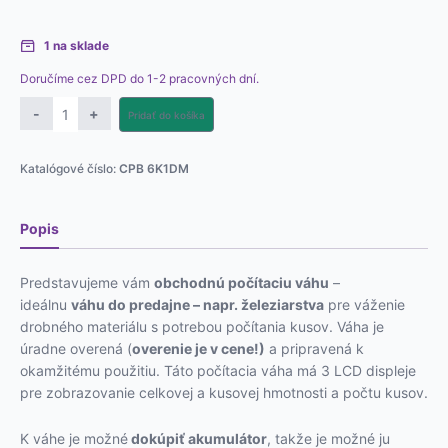
1 na sklade
Doručíme cez DPD do 1-2 pracovných dní.
množstvo
-
+
Pridať do košíka
Obchodná
počítacia
Katalógové číslo:
CPB 6K1DM
váha
KERN
CPB
Popis
Predstavujeme vám
obchodnú počítaciu váhu
–
ideálnu
váhu do predajne – napr. železiarstva
pre váženie
drobného materiálu s potrebou počítania kusov. Váha je
úradne overená (
overenie je v cene!)
a pripravená k
okamžitému použitiu. Táto počítacia váha má 3 LCD displeje
pre zobrazovanie celkovej a kusovej hmotnosti a počtu kusov.
K váhe je možné
dokúpiť akumulátor
, takže je možné ju