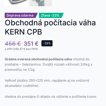
Doprava zdarma
Zľava -23%
Obchodná počítacia váha
KERN CPB
456
€
351
€
-23%
s DPH (
285,37
€
bez DPH)
Úradne overená obchodná počítacia váha
vhodná do
predajne – železiarstva. Dvojitý rozsah váživosti 3/6kg s
presnosťou na 1/2g.
Veľkosť plošiny 295×225 mm, napájanie aj na vnútorný
akumulátor (voliteľne).
Ideálna do predajne či skladu na váženie a počítanie kusov.