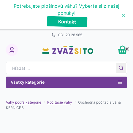
Prejsť na obsah
Potrebujete plošinovú váhu? Vyberte si z našej
×
ponuky!
Kontakt
031 20 28 965
0
My Account
Search for:
Všetky kategórie
Váhy podľa kategórie
/
Počítacie váhy
/
Obchodná počítacia váha
KERN CPB