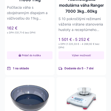
na
modulárna váha Ranger
Počítacia váha s
stránke
7000 3kg…60kg
obojstranným dispejom a
produktu.
váživosťou do 11kg
S 10 pokročilými režimami
(11000g) a presnosťou na
váženia vrátane stanovenia
162
€
0,5g. Váha má okrem…
hustoty a receptúrneho
s DPH (
131,71
€
bez DPH)
navažovania sú tieto…
Price
1 501
€
5 252
€
–
range:
Price
s DPH (
1 220,33
€
–
4 269,92
€
bez
1 501 €
range:
DPH)
1 220,33 €
through
through
Pridať do košíka
Výber možností
5 252 €
4 269,92 €
1 na sklade
Dodanie do 5 - 7 dní
Tento
produkt
má
viacero
variantov.
Možnosti