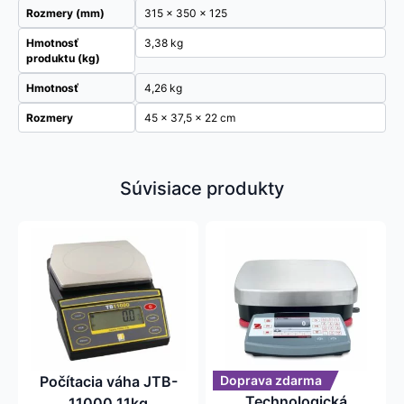
Rozmery (mm)
315 x 350 x 125
Hmotnosť
3,38 kg
produktu (kg)
Hmotnosť
4,26 kg
Rozmery
45 × 37,5 × 22 cm
Súvisiace produkty
Tento
produkt
má
viacero
variantov.
Možnosti
si
môžete
Počítacia váha JTB-
Doprava zdarma
vybrať
Technologická
11000 11kg