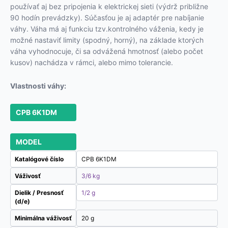
používať aj bez pripojenia k elektrickej sieti (výdrž približne
90 hodín prevádzky). Súčasťou je aj adaptér pre nabíjanie
váhy. Váha má aj funkciu tzv.kontrolného váženia, kedy je
možné nastaviť limity (spodný, horný), na základe ktorých
váha vyhodnocuje, či sa odvážená hmotnosť (alebo počet
kusov) nachádza v rámci, alebo mimo tolerancie.
Vlastnosti váhy:
CPB 6K1DM
MODEL
Katalógové číslo
CPB 6K1DM
Váživosť
3/6 kg
Dielik / Presnosť
1/2 g
(d/e)
Minimálna váživosť
20 g