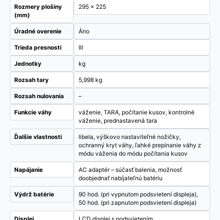
Rozmery plošiny
295 x 225
(mm)
Úradné overenie
Áno
Trieda presnosti
III
Jednotky
kg
Rozsah tary
5,998 kg
Rozsah nulovania
–
Funkcie váhy
váženie, TARA, počítanie kusov, kontrolné
váženie, prednastavená tara
Ďalšie vlastnosti
libela, výškovo nastaviteľné nožičky,
ochranný kryt váhy, ľahké prepínanie váhy z
módu váženia do módu počítania kusov
Napájanie
AC adaptér – súčasť balenia, možnosť
doobjednať nabíjateľnú batériu
Výdrž batérie
90 hod. (pri vypnutom podsvietení displeja),
50 hod. (pri zapnutom podsvietení displeja)
Displej
LCD displej s podsvietením