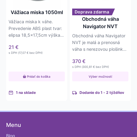
si
môžete
Vážiaca miska 1050ml
Doprava zdarma
vybrať
Obchodná váha
Vážiaca miska k váhe.
na
Navigator NVT
Prevedenie ABS plast tvar:
stránke
elipsa 18,5×17,5cm výška
Obchodná váha Navigator
produktu.
misky 4,5cm objem misky:
NVT je malá a prenosná
21
€
1050ml
váha s nerezovou plošinkou
s DPH (
17,07
€
bez DPH)
a bezdotykovým
370
€
ovládaním…
s DPH (
300,81
€
bez DPH)
Pridať do košíka
Výber možností
1 na sklade
Dodanie do 1 - 2 týždňov
Menu
Blog