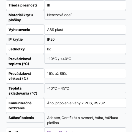
Trieda presnosti
III
Materiál krytu
Nerezová oceľ
plošiny
Vyhotovenie
ABS plast
IP krytie
IP20
Jednotky
kg
Prevádzková
-10°C / +40°C
teplota (°C)
Prevádzková
15% až 85%
vlhkosť (%)
Teplota
-10°C – 45°C
skladovania (°C)
Komunikačné
Áno, pripojenie váhy k POS, RS232
rozhranie
Súčasť balenia
Adaptér, Certifikát o overení, Váha, Vážiaca
plošina