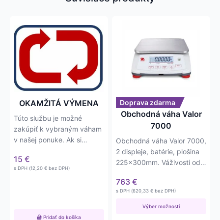
Tento
produkt
má
viacero
variantov.
Možnosti
si
môžete
OKAMŽITÁ VÝMENA
Doprava zdarma
vybrať
Obchodná váha Valor
Túto službu je možné
na
7000
zakúpiť k vybraným váham
stránke
v našej ponuke. Ak si
Obchodná váha Valor 7000,
produktu.
zakúpite túto službu
2 displeje, batérie, plošina
15
€
spoločne s…
225x300mm. Váživosti od
s DPH (
12,20
€
bez DPH)
1,5kg do 30kg, s
763
€
presnosťou…
s DPH (
620,33
€
bez DPH)
Výber možností
Pridať do košíka