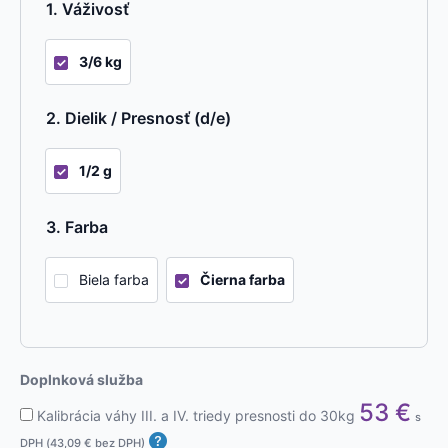
Váživosť
3/6 kg
Dielik / Presnosť (d/e)
1/2 g
Farba
Biela farba
Čierna farba
Doplnková služba
53
€
Kalibrácia váhy III. a IV. triedy presnosti do 30kg
s
DPH (
43,09
€
bez DPH)