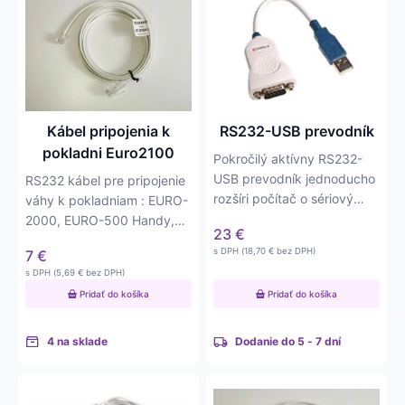
Kábel pripojenia k
RS232-USB prevodník
pokladni Euro2100
Pokročilý aktívny RS232-
USB prevodník jednoducho
RS232 kábel pre pripojenie
rozšíri počítač o sériový
váhy k pokladniam : EURO-
port RS232. Najvyššia…
2000, EURO-500 Handy,
23
€
EURO-2100…
s DPH (
18,70
€
bez DPH)
7
€
s DPH (
5,69
€
bez DPH)
Pridať do košíka
Pridať do košíka
4 na sklade
Dodanie do 5 - 7 dní