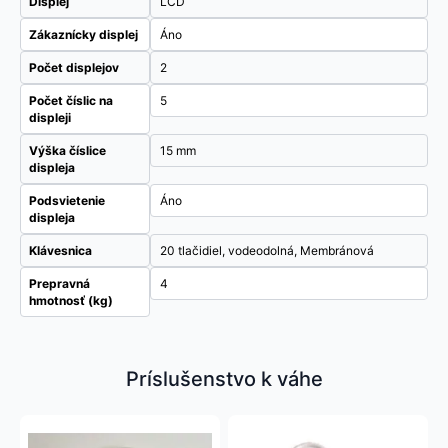
Displej
LCD
Zákaznícky displej
Áno
Počet displejov
2
Počet číslic na
5
displeji
Výška číslice
15 mm
displeja
Podsvietenie
Áno
displeja
Klávesnica
20 tlačidiel, vodeodolná, Membránová
Prepravná
4
hmotnosť (kg)
Príslušenstvo k váhe