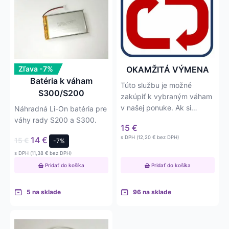
Zľava -7%
OKAMŽITÁ VÝMENA
Batéria k váham
Túto službu je možné
S300/S200
zakúpiť k vybraným váham
v našej ponuke. Ak si
Náhradná Li-On batéria pre
zakúpite túto službu
váhy rady S200 a S300.
15
€
spoločne s…
s DPH (
12,20
€
bez DPH)
14
€
15
€
-7%
s DPH (
11,38
€
bez DPH)
Pridať do košíka
Pridať do košíka
5 na sklade
96 na sklade