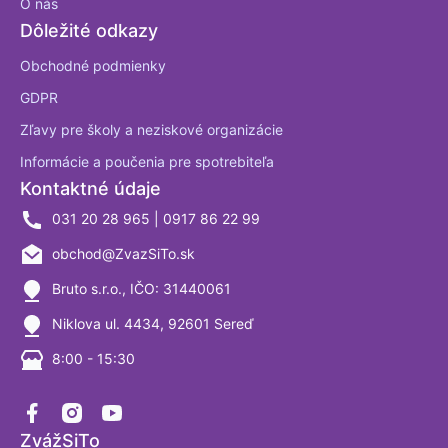
O nás
Dôležité odkazy
Obchodné podmienky
GDPR
Zľavy pre školy a neziskové organizácie
Informácie a poučenia pre spotrebiteľa
Kontaktné údaje
031 20 28 965 | 0917 86 22 99
obchod@ZvazSiTo.sk
Bruto s.r.o., IČO: 31440061
Niklova ul. 4434, 92601 Sereď
8:00 - 15:30
ZvážSiTo