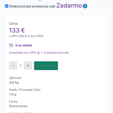
Zadarmo
Elektronická evidencia váh
Cena
133
€
s DPH (
108,13
€
bez DPH)
4 na sklade
Doručíme cez DPD do 1-2 pracovných dní.
množstvo
-
+
Pridať do košíka
Obchodná
váha
Váživosť
S300F
3/6 kg
biela/
Dielik / Presnosť (d/e)
čierna
1/2 g
Farba
Čierna farba