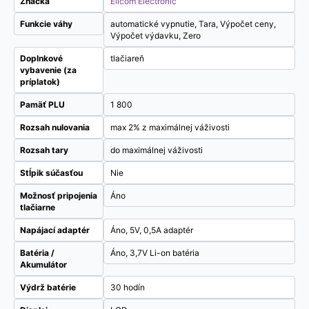
Značka
Elicom Electronic
Funkcie váhy
automatické vypnutie, Tara, Výpočet ceny,
Výpočet výdavku, Zero
Doplnkové
tlačiareň
vybavenie (za
príplatok)
Pamäť PLU
1 800
Rozsah nulovania
max 2% z maximálnej váživosti
Rozsah tary
do maximálnej váživosti
Stĺpik súčasťou
Nie
Možnosť pripojenia
Áno
tlačiarne
Napájací adaptér
Áno, 5V, 0,5A adaptér
Batéria /
Áno, 3,7V Li-on batéria
Akumulátor
Výdrž batérie
30 hodín