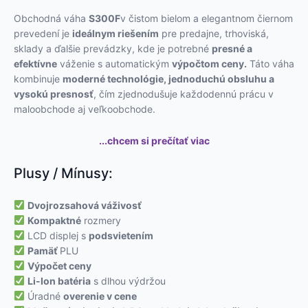
Obchodná váha
S300F
v čistom bielom a elegantnom čiernom
prevedení je
ideálnym riešením
pre predajne, trhoviská,
sklady a ďalšie prevádzky, kde je potrebné
presné a
efektívne
váženie s automatickým
výpočtom ceny.
Táto váha
kombinuje
moderné technológie, jednoduchú obsluhu a
vysokú presnosť
, čím zjednodušuje každodennú prácu v
maloobchode aj veľkoobchode.
...chcem si prečítať viac
Plusy / Mínusy:
Dvojrozsahová váživosť
Kompaktné
rozmery
LCD displej s
podsvietením
Pamäť
PLU
Výpočet ceny
Li-Ion batéria
s dlhou výdržou
Úradné
overenie v cene