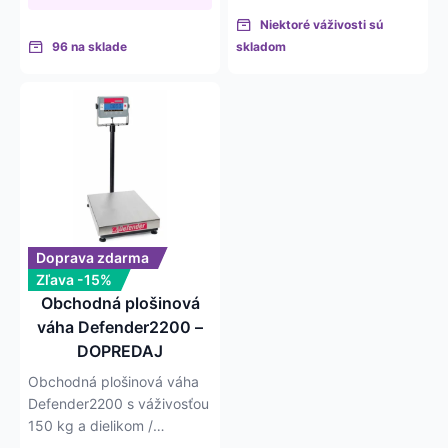
Niektoré váživosti sú
96 na sklade
skladom
Doprava zdarma
Zľava -15%
Obchodná plošinová
váha Defender2200 –
DOPREDAJ
Obchodná plošinová váha
Defender2200 s váživosťou
150 kg a dielikom /
presnosťou 50 g.