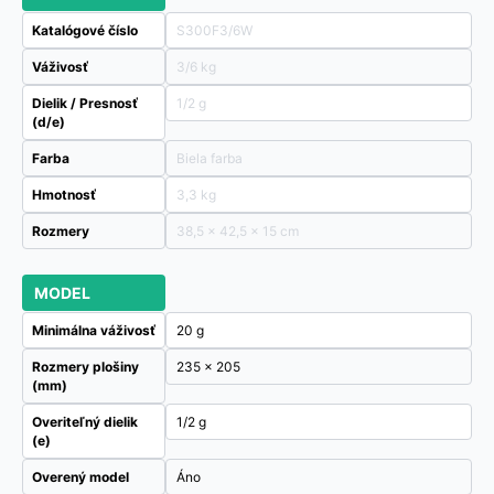
Katalógové číslo
S300F3/6W
Váživosť
3/6 kg
Dielik / Presnosť
1/2 g
(d/e)
Farba
Biela farba
Hmotnosť
3,3 kg
Rozmery
38,5 × 42,5 × 15 cm
MODEL
Minimálna váživosť
20 g
Rozmery plošiny
235 x 205
(mm)
Overiteľný dielik
1/2 g
(e)
Overený model
Áno