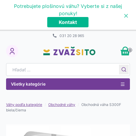
Prejsť na obsah
Potrebujete plošinovú váhu? Vyberte si z našej
×
ponuky!
Kontakt
031 20 28 965
0
My Account
Search for:
Všetky kategórie
Váhy podľa kategórie
/
Obchodné váhy
/
Obchodná váha S300F
biela/čierna