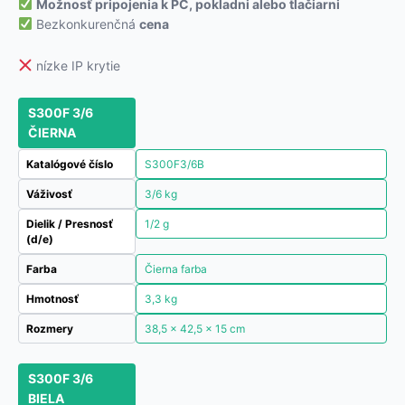
Možnosť pripojenia k PC, pokladni alebo tlačiarni
Bezkonkurenčná
cena
nízke IP krytie
S300F 3/6
ČIERNA
Katalógové číslo
S300F3/6B
Váživosť
3/6 kg
Dielik / Presnosť
1/2 g
(d/e)
Farba
Čierna farba
Hmotnosť
3,3 kg
Rozmery
38,5 × 42,5 × 15 cm
S300F 3/6
BIELA