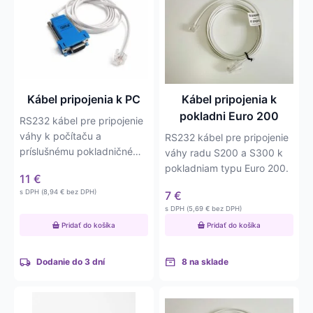
Kábel pripojenia k PC
Kábel pripojenia k
pokladni Euro 200
RS232 kábel pre pripojenie
váhy k počítaču a
RS232 kábel pre pripojenie
príslušnému pokladničnému
váhy radu S200 a S300 k
softvéru.
pokladniam typu Euro 200.
11
€
s DPH (
8,94
€
bez DPH)
7
€
s DPH (
5,69
€
bez DPH)
Pridať do košíka
Pridať do košíka
Dodanie do 3 dní
8 na sklade