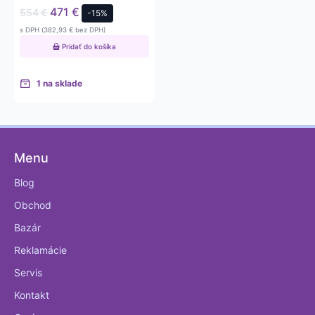
471
€
554
€
-15%
s DPH (
382,93
€
bez DPH)
Pridať do košíka
1 na sklade
Menu
Blog
Obchod
Bazár
Reklamácie
Servis
Kontakt