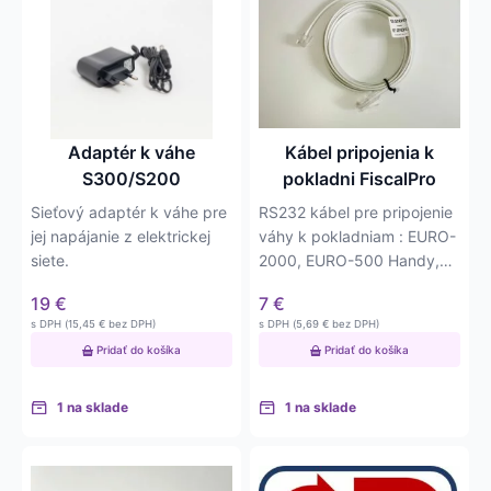
Adaptér k váhe
Kábel pripojenia k
S300/S200
pokladni FiscalPro
Sieťový adaptér k váhe pre
RS232 kábel pre pripojenie
jej napájanie z elektrickej
váhy k pokladniam : EURO-
siete.
2000, EURO-500 Handy,
EURO-2100…
19
€
7
€
s DPH (
15,45
€
bez DPH)
s DPH (
5,69
€
bez DPH)
Pridať do košíka
Pridať do košíka
1 na sklade
1 na sklade