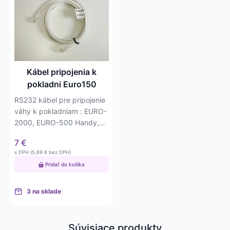
Kábel pripojenia k
pokladni Euro150
RS232 kábel pre pripojenie
váhy k pokladniam : EURO-
2000, EURO-500 Handy,
EURO-2100…
7
€
s DPH (
5,69
€
bez DPH)
Pridať do košíka
3 na sklade
Súvisiace produkty