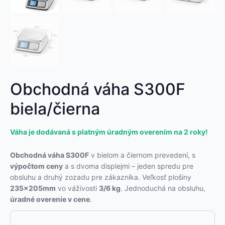
Obchodná váha S300F
biela/čierna
Váha je dodávaná s platným úradným overením na 2 roky!
Obchodná váha S300F
v bielom a čiernom prevedení, s
výpočtom ceny
a s dvoma displejmi – jeden spredu pre
obsluhu a druhý zozadu pre zákazníka. Veľkosť plošiny
235x205mm
vo váživosti
3/6 kg
. Jednoduchá na obsluhu,
úradné overenie v cene
.