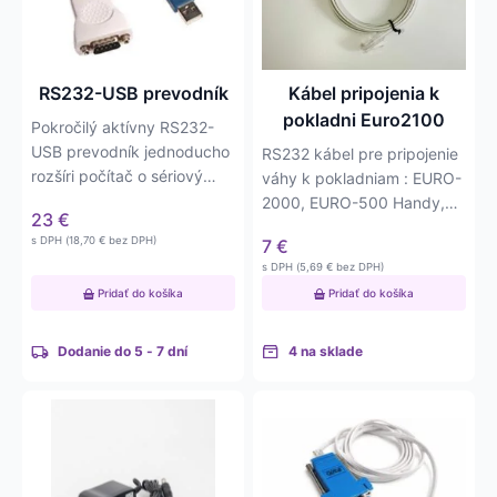
RS232-USB prevodník
Kábel pripojenia k
pokladni Euro2100
Pokročilý aktívny RS232-
USB prevodník jednoducho
RS232 kábel pre pripojenie
rozšíri počítač o sériový
váhy k pokladniam : EURO-
port RS232. Najvyššia…
2000, EURO-500 Handy,
23
€
EURO-2100…
s DPH (
18,70
€
bez DPH)
7
€
s DPH (
5,69
€
bez DPH)
Pridať do košíka
Pridať do košíka
Dodanie do 5 - 7 dní
4 na sklade