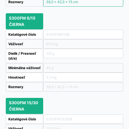
Rozmery
38,5 × 42,5 × 15 cm
S300FM 6/15
ČIERNA
Katalógové číslo
S300FM6/15B
Váživosť
6/15 kg
Dielik / Presnosť
2/5 g
(d/e)
Minimálna váživosť
40 g
Hmotnosť
3,3 kg
Rozmery
38,5 × 42,5 × 15 cm
S300FM 15/30
ČIERNA
Katalógové číslo
S300FM15/30B
Váživosť
15/30 kg