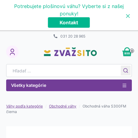
Prejsť na obsah
Potrebujete plošinovú váhu? Vyberte si z našej
×
ponuky!
Kontakt
031 20 28 965
0
My Account
Search for:
Všetky kategórie
Váhy podľa kategórie
/
Obchodné váhy
/
Obchodná váha S300FM
čierna