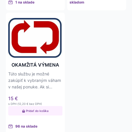
1 na sklade
skladom
OKAMŽITÁ VÝMENA
Túto službu je možné
zakúpiť k vybraným váham
v našej ponuke. Ak si
zakúpite túto službu
15
€
spoločne s…
s DPH (
12,20
€
bez DPH)
Pridať do košíka
96 na sklade