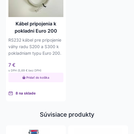
Kábel pripojenia k
pokladni Euro 200
RS232 kábel pre pripojenie
váhy radu S200 a S300 k
pokladniam typu Euro 200.
7
€
s DPH (
5,69
€
bez DPH)
Pridať do košíka
8 na sklade
Súvisiace produkty
Tento