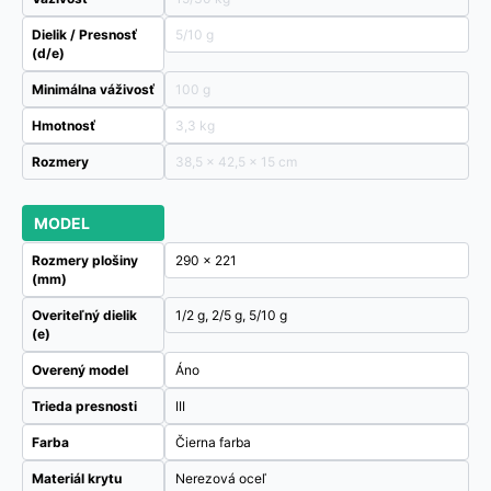
Dielik / Presnosť
5/10 g
(d/e)
Minimálna váživosť
100 g
Hmotnosť
3,3 kg
Rozmery
38,5 × 42,5 × 15 cm
MODEL
Rozmery plošiny
290 x 221
(mm)
Overiteľný dielik
1/2 g, 2/5 g, 5/10 g
(e)
Overený model
Áno
Trieda presnosti
III
Farba
Čierna farba
Materiál krytu
Nerezová oceľ