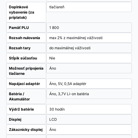
Doplnkové
tlačiareň
vybavenie (za
príplatok)
Pamäť PLU
1 800
Rozsah nulovania
max 2% z maximálnej váživosti
Rozsah tary
do maximálnej váživosti
Stĺpik súčasťou
Nie
Možnosť pripojenia
Áno
tlačiarne
Napájací adaptér
Áno, 5V, 0,5A adaptér
Batéria /
Áno, 3,7V Li-on batéria
Akumulátor
Výdrž batérie
30 hodín
Displej
LCD
Zákaznícky displej
Áno