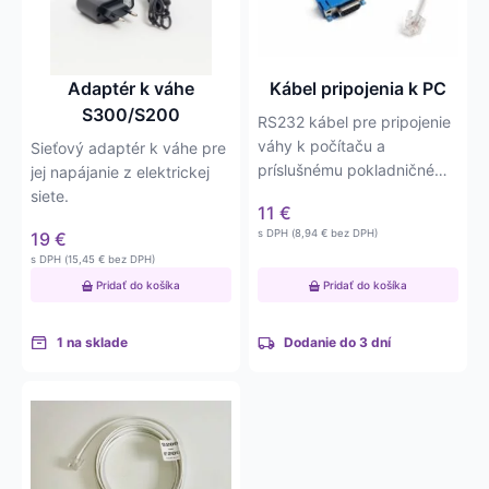
Adaptér k váhe
Kábel pripojenia k PC
S300/S200
RS232 kábel pre pripojenie
váhy k počítaču a
Sieťový adaptér k váhe pre
príslušnému pokladničnému
jej napájanie z elektrickej
softvéru.
siete.
11
€
s DPH (
8,94
€
bez DPH)
19
€
s DPH (
15,45
€
bez DPH)
Pridať do košíka
Pridať do košíka
1 na sklade
Dodanie do 3 dní