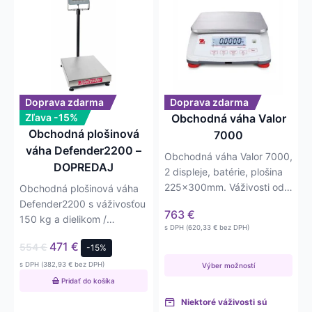
produkt
má
viacero
variantov.
Možnosti
si
môžete
Doprava zdarma
Doprava zdarma
vybrať
Zľava -15%
Obchodná váha Valor
na
Obchodná plošinová
7000
stránke
váha Defender2200 –
Obchodná váha Valor 7000,
produktu.
DOPREDAJ
2 displeje, batérie, plošina
225x300mm. Váživosti od
Obchodná plošinová váha
1,5kg do 30kg, s
Defender2200 s váživosťou
763
€
presnosťou…
150 kg a dielikom /
s DPH (
620,33
€
bez DPH)
presnosťou 50 g.
471
€
554
€
-15%
s DPH (
382,93
€
bez DPH)
Výber možností
Pridať do košíka
Niektoré váživosti sú