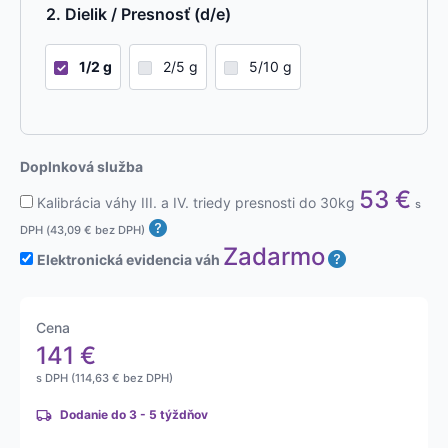
Dielik / Presnosť (d/e)
1/2 g
2/5 g
5/10 g
Doplnková služba
53
€
Kalibrácia váhy III. a IV. triedy presnosti do 30kg
s
DPH (
43,09
€
bez DPH)
Zadarmo
Elektronická evidencia váh
Cena
141
€
s DPH (
114,63
€
bez DPH)
Dodanie do 3 - 5 týždňov