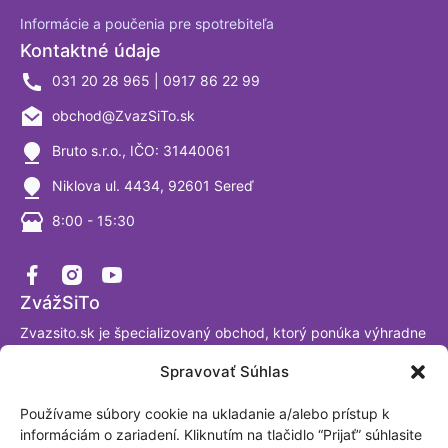
Informácie a poučenia pre spotrebiteľa
Kontaktné údaje
031 20 28 965 | 0917 86 22 99
obchod@ZvazSiTo.sk
Bruto s.r.o., IČO: 31440061
Niklova ul. 4434, 92601 Sereď
8:00 - 15:30
ZvážSiTo
Zvazsito.sk je špecializovaný obchod, ktorý ponúka výhradne
váhy a vážiace systémy. Ako firma sa venujeme výrobe a
Spravovať Súhlas
predaju digitálnych váh už viac ako 30 rokov a sme
presvedčení, že tomuto segmentu naozaj rozumieme. Sme
Používame súbory cookie na ukladanie a/alebo prístup k
akreditované laboratórium podľa ISO/IEC 17025:2017.
informáciám o zariadení. Kliknutím na tlačidlo “Prijať” súhlasite
Fakturačná adresa: BRUTO, spol. s.r.o. Nová Trnavská 913