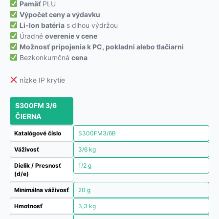
Pamäť
PLU
Výpočet ceny a výdavku
Li-Ion batéria
s dlhou výdržou
Úradné
overenie v cene
Možnosť pripojenia k PC, pokladni alebo tlačiarni
Bezkonkurnčná
cena
nízke IP krytie
S300FM 3/6
ČIERNA
Katalógové číslo
S300FM3/6B
Váživosť
3/6 kg
Dielik / Presnosť
1/2 g
(d/e)
Minimálna váživosť
20 g
Hmotnosť
3,3 kg