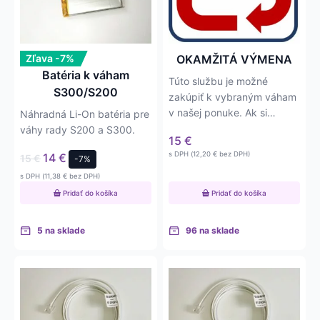
Zľava -7%
OKAMŽITÁ VÝMENA
Batéria k váham
Túto službu je možné
S300/S200
zakúpiť k vybraným váham
v našej ponuke. Ak si
Náhradná Li-On batéria pre
zakúpite túto službu
váhy rady S200 a S300.
15
€
spoločne s…
s DPH (
12,20
€
bez DPH)
14
€
15
€
-7%
s DPH (
11,38
€
bez DPH)
Pridať do košíka
Pridať do košíka
5 na sklade
96 na sklade