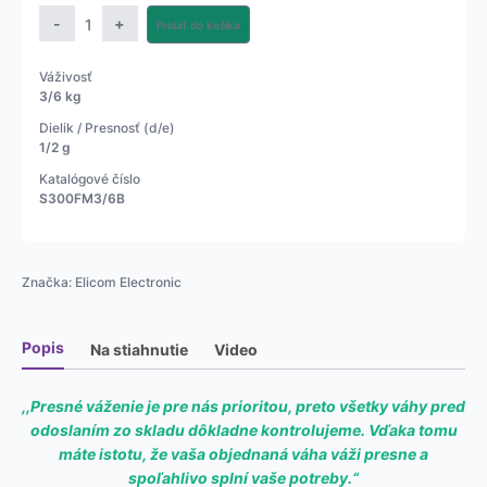
množstvo
-
+
Pridať do košíka
Obchodná
váha
Váživosť
S300FM
3/6 kg
čierna
Dielik / Presnosť (d/e)
1/2 g
Katalógové číslo
S300FM3/6B
Značka:
Elicom Electronic
Popis
Na stiahnutie
Video
,,Presné váženie je pre nás prioritou, preto všetky váhy pred
odoslaním zo skladu dôkladne kontrolujeme. Vďaka tomu
máte istotu, že vaša objednaná váha váži presne a
spoľahlivo splní vaše potreby.“