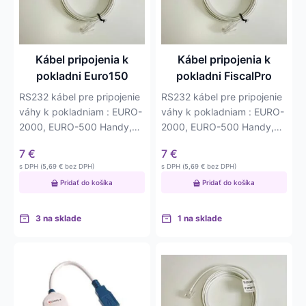
Kábel pripojenia k
Kábel pripojenia k
pokladni Euro150
pokladni FiscalPro
RS232 kábel pre pripojenie
RS232 kábel pre pripojenie
váhy k pokladniam : EURO-
váhy k pokladniam : EURO-
2000, EURO-500 Handy,
2000, EURO-500 Handy,
EURO-2100…
EURO-2100…
7
€
7
€
s DPH (
5,69
€
bez DPH)
s DPH (
5,69
€
bez DPH)
Pridať do košíka
Pridať do košíka
3 na sklade
1 na sklade