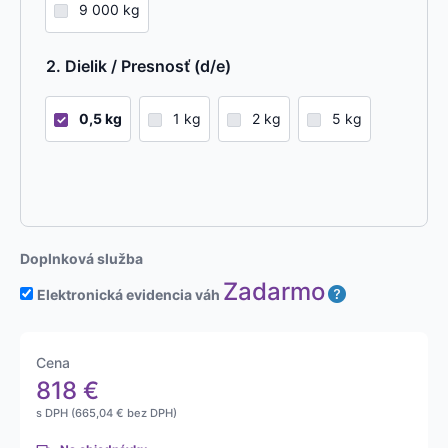
9 000 kg
Dielik / Presnosť (d/e)
0,5 kg
1 kg
2 kg
5 kg
Doplnková služba
Zadarmo
Elektronická evidencia váh
Cena
818
€
s DPH (
665,04
€
bez DPH)