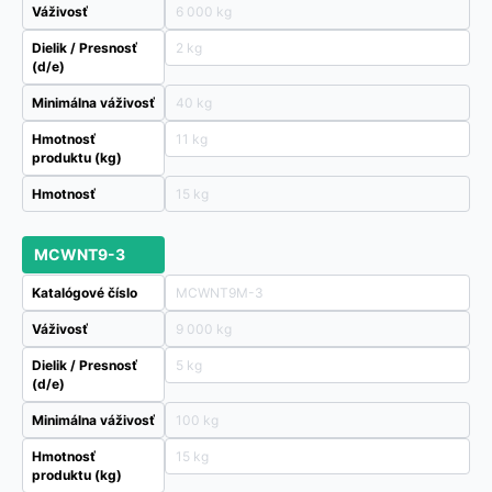
Váživosť
6 000 kg
Dielik / Presnosť
2 kg
(d/e)
Minimálna váživosť
40 kg
Hmotnosť
11 kg
produktu (kg)
Hmotnosť
15 kg
MCWNT9-3
Katalógové číslo
MCWNT9M-3
Váživosť
9 000 kg
Dielik / Presnosť
5 kg
(d/e)
Minimálna váživosť
100 kg
Hmotnosť
15 kg
produktu (kg)