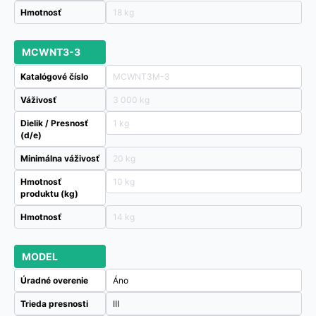
Hmotnosť
18 kg
MCWNT3-3
Katalógové číslo
MCWNT3M-3
Váživosť
3 000 kg
Dielik / Presnosť
1 kg
(d/e)
Minimálna váživosť
20 kg
Hmotnosť
10 kg
produktu (kg)
Hmotnosť
14 kg
MODEL
Úradné overenie
Áno
Trieda presnosti
III