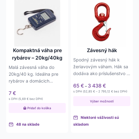
Tento
produkt
má
viacero
variantov.
Možnosti
si
môžete
Kompaktná váha pre
Závesný hák
vybrať
rybárov – 20kg/40kg
Spodný závesný hák k
na
žeriavovým váham. Hák sa
Malá závesná váha do
stránke
dodáva ako príslušenstvo k
20kg/40 kg. Ideálna pre
produktu.
1,5t, 6t, 9t, 15t, 22t a 30t…
rybárov a domácich
Price
65
€
3 438
€
–
majstrov. Váha má delený
range:
Price
s DPH (
52,85
€
–
2 795,12
€
bez DPH)
7
€
dielik –…
65 €
range:
s DPH (
5,69
€
bez DPH)
52,85 €
through
Výber možností
through
3 438 €
Pridať do košíka
2 795,12 €
Niektoré váživosti sú
48 na sklade
skladom