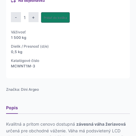
Na objednávku
množstvo
-
+
Pridať do košíka
Obchodná
závesná
Váživosť
váha
1 500 kg
1,5t,
Dielik / Presnosť (d/e)
3t,
0,5 kg
6t,
Katalógové číslo
9t
MCWNT1M-3
Značka:
Dini Argeo
Popis
Kvalitná a pritom cenovo dostupná
závesná váha žeriavová
určená pre obchodné váženie. Váha má podsvietený LCD