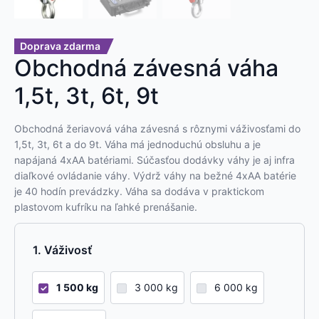
Doprava zdarma
Obchodná závesná váha
1,5t, 3t, 6t, 9t
Obchodná žeriavová váha závesná s rôznymi váživosťami do
1,5t, 3t, 6t a do 9t. Váha má jednoduchú obsluhu a je
napájaná 4xAA batériami. Súčasťou dodávky váhy je aj infra
diaľkové ovládanie váhy. Výdrž váhy na bežné 4xAA batérie
je 40 hodín prevádzky. Váha sa dodáva v praktickom
plastovom kufríku na ľahké prenášanie.
Váživosť
1 500 kg
3 000 kg
6 000 kg