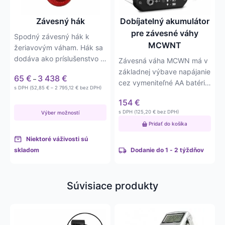
si
môžete
Závesný hák
Dobíjatelný akumulátor
vybrať
pre závesné váhy
Spodný závesný hák k
na
MCWNT
žeriavovým váham. Hák sa
stránke
dodáva ako príslušenstvo k
Závesná váha MCWN má v
produktu.
1,5t, 6t, 9t, 15t, 22t a 30t…
základnej výbave napájanie
Price
65
€
3 438
€
–
cez vymeniteľné AA batérie,
range:
Price
s DPH (
52,85
€
–
2 795,12
€
bez DPH)
ktoré nie je možné vo…
65 €
range:
154
€
52,85 €
through
through
3 438 €
s DPH (
125,20
€
bez DPH)
Výber možností
2 795,12 €
Pridať do košíka
Niektoré váživosti sú
skladom
Dodanie do 1 - 2 týždňov
Súvisiace produkty