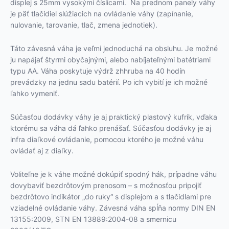
displej s 25mm vysokými číslicami. Na prednom panely váhy
je päť tlačidiel slúžiacich na ovládanie váhy (zapínanie,
nulovanie, tarovanie, tlač, zmena jednotiek).
Táto závesná váha je veľmi jednoduchá na obsluhu. Je možné
ju napájať štyrmi obyčajnými, alebo nabíjateľnými batétriami
typu AA. Váha poskytuje výdrž zhhruba na 40 hodín
prevádzky na jednu sadu batérií. Po ich vybití je ich možné
ľahko vymeniť.
Súčasťou dodávky váhy je aj praktický plastový kufrík, vďaka
ktorému sa váha dá ľahko prenášať. Súčasťou dodávky je aj
infra diaľkové ovládanie, pomocou ktorého je možné váhu
ovládať aj z diaľky.
Voliteľne je k váhe možné dokúpiť spodný hák, prípadne váhu
dovybaviť bezdrôtovým prenosom – s možnosťou pripojiť
bezdrôtovo indikátor „do ruky“ s displejom a s tlačidlami pre
vziadelné ovládanie váhy. Závesná váha spĺňa normy DIN EN
13155:2009, STN EN 13889:2004-08 a smernicu