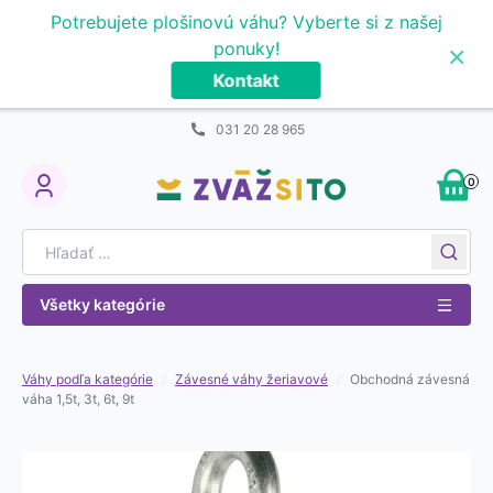
Prejsť na obsah
Potrebujete plošinovú váhu? Vyberte si z našej
×
ponuky!
Kontakt
031 20 28 965
0
My Account
Search for:
Všetky kategórie
Váhy podľa kategórie
/
Závesné váhy žeriavové
/
Obchodná závesná
váha 1,5t, 3t, 6t, 9t