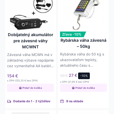
Dobíjatelný akumulátor
Zľava -10%
Rybárska váha závesná
pre závesné váhy
– 50kg
MCWNT
Rybárska váha do 50 kg s
Závesná váha MCWN má v
ukazovateľom teploty,
základnej výbave napájanie
aktuálneho času s
cez vymeniteľné AA batérie,
kalkulačkou a metrom.
ktoré nie je možné vo…
27
€
154
€
30
€
-10%
Ideálna pre…
s DPH (
125,20
€
bez DPH)
s DPH (
21,95
€
bez DPH)
Pridať do košíka
Pridať do košíka
Dodanie do 1 - 2 týždňov
9 na sklade