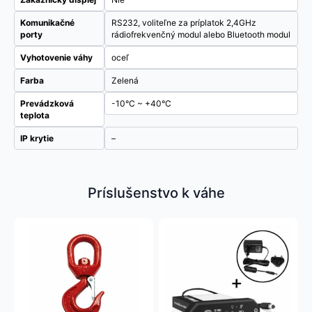
Komunikačné
RS232, voliteľne za príplatok 2,4GHz
porty
rádiofrekvenčný modul alebo Bluetooth modul
Vyhotovenie váhy
oceľ
Farba
Zelená
Prevádzková
-10°C ~ +40°C
teplota
IP krytie
–
Príslušenstvo k váhe
Tento
produkt
má
viacero
variantov.
Možnosti