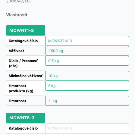
2006/42/EC.
Vlastnosti
:
MCWNT1-3
Katalógové číslo
MCWNT1M-3
Váživosť
1 500 kg
Dielik / Presnosť
0,5 kg
(d/e)
Minimálna váživosť
10 kg
Hmotnosť
8 kg
produktu (kg)
Hmotnosť
11 kg
MCWNT6-3
Katalógové číslo
MCWNT6M-3