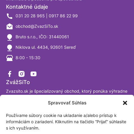
Kontaktné údaje
031 20 28 965 | 0917 86 22 99
obchod@ZvazSiTo.sk
Bruto s.r.o., IČO: 31440061
Niklova ul. 4434, 92601 Sereď
8:00 - 15:30
ZvážSiTo
Zvazsito.sk je špecializovaný obchod, ktorý ponúka výhradne
váhy a vážiace systémy. Ako firma sa venujeme výrobe a
Spravovať Súhlas
predaju digitálnych váh už viac ako 30 rokov a sme
presvedčení, že tomuto segmentu naozaj rozumieme. Sme
Používame súbory cookie na ukladanie a/alebo prístup k
akreditované laboratórium podľa ISO/IEC 17025:2017.
informáciám o zariadení. Kliknutím na tlačidlo “Prijať” súhlasite
Fakturačná adresa: BRUTO, spol. s.r.o. Nová Trnavská 913
s ich využívaním.
Sereď, Slovensko IČO: 31440061