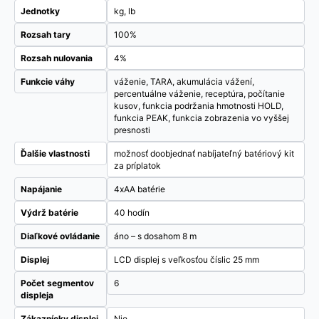
Jednotky
kg, lb
Rozsah tary
100%
Rozsah nulovania
4%
Funkcie váhy
váženie, TARA, akumulácia vážení,
percentuálne váženie, receptúra, počítanie
kusov, funkcia podržania hmotnosti HOLD,
funkcia PEAK, funkcia zobrazenia vo vyššej
presnosti
Ďalšie vlastnosti
možnosť doobjednať nabíjateľný batériový kit
za príplatok
Napájanie
4xAA batérie
Výdrž batérie
40 hodín
Diaľkové ovládanie
áno – s dosahom 8 m
Displej
LCD displej s veľkosťou číslic 25 mm
Počet segmentov
6
displeja
Zákaznícky displej
Nie