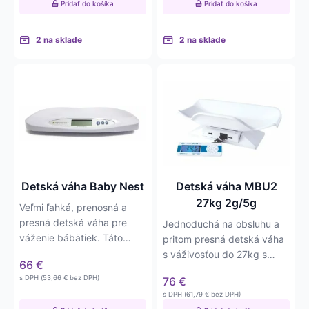
Pridať do košíka
Pridať do košíka
2 na sklade
2 na sklade
Detská váha Baby Nest
Detská váha MBU2
27kg 2g/5g
Veľmi ľahká, prenosná a
presná detská váha pre
Jednoduchá na obsluhu a
váženie bábätiek. Táto
pritom presná detská váha
váha má nosnosť do 20kg
s váživosťou do 27kg s
66
€
s…
presnosťou na 2g/5g. Váha
s DPH (
53,66
€
bez DPH)
76
€
má…
s DPH (
61,79
€
bez DPH)