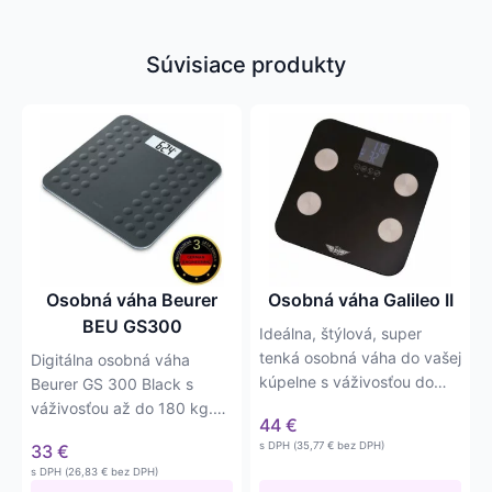
Súvisiace produkty
Osobná váha Beurer
Osobná váha Galileo II
BEU GS300
Ideálna, štýlová, super
tenká osobná váha do vašej
Digitálna osobná váha
kúpelne s váživosťou do
Beurer GS 300 Black s
150kg. Disponuje…
váživosťou až do 180 kg.
44
€
Je vyrobená z
s DPH (
35,77
€
bez DPH)
33
€
bezpečnostného…
s DPH (
26,83
€
bez DPH)