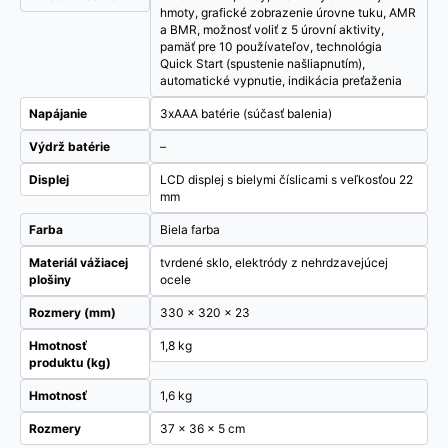
hmoty, grafické zobrazenie úrovne tuku, AMR
a BMR, možnosť voliť z 5 úrovní aktivity,
pamäť pre 10 používateľov, technológia
Quick Start (spustenie našliapnutím),
automatické vypnutie, indikácia preťaženia
Napájanie
3xAAA batérie (súčasť balenia)
Výdrž batérie
–
Displej
LCD displej s bielymi číslicami s veľkosťou 22
mm
Farba
Biela farba
Materiál vážiacej
tvrdené sklo, elektródy z nehrdzavejúcej
plošiny
ocele
Rozmery (mm)
330 x 320 x 23
Hmotnosť
1,8 kg
produktu (kg)
Hmotnosť
1,6 kg
Rozmery
37 × 36 × 5 cm