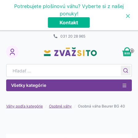
Prejsť na obsah
Potrebujete plošinovú váhu? Vyberte si z našej
×
ponuky!
Kontakt
031 20 28 965
0
My Account
Search for:
Všetky kategórie
Váhy podľa kategórie
/
Osobné váhy
/
Osobná váha Beurer BG 40