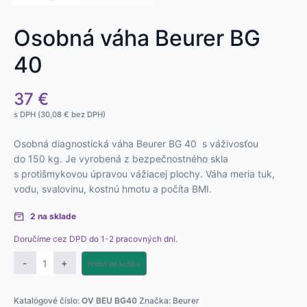
Osobná váha Beurer BG
40
37
€
s DPH (
30,08
€
bez DPH)
Osobná diagnostická váha Beurer BG 40 s váživosťou
do 150 kg. Je vyrobená z bezpečnostného skla
s protišmykovou úpravou vážiacej plochy. Váha meria tuk,
vodu, svalovinu, kostnú hmotu a počíta BMI.
2 na sklade
Doručíme cez DPD do 1-2 pracovných dní.
množstvo
-
+
Pridať do košíka
Osobná
váha
Katalógové číslo:
OV BEU BG40
Značka:
Beurer
Beurer