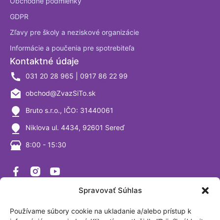
Obchodné podmienky
GDPR
Zľavy pre školy a neziskové organizácie
Informácie a poučenia pre spotrebiteľa
Kontaktné údaje
031 20 28 965 | 0917 86 22 99
obchod@ZvazSiTo.sk
Bruto s.r.o., IČO: 31440061
Niklova ul. 4434, 92601 Sereď
8:00 - 15:30
ZvážSiTo
Spravovať Súhlas
Zvazsito.sk je špecializovaný obchod, ktorý ponúka výhradne
váhy a vážiace systémy. Ako firma sa venujeme výrobe a
Používame súbory cookie na ukladanie a/alebo prístup k