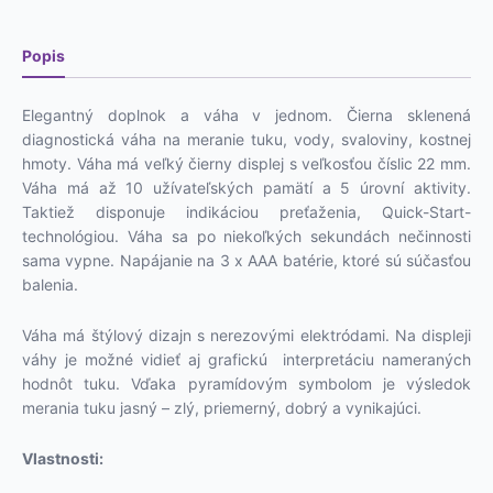
BG
40
Popis
Elegantný doplnok a váha v jednom. Čierna sklenená
diagnostická váha na meranie tuku, vody, svaloviny, kostnej
hmoty. Váha má veľký čierny displej s veľkosťou číslic 22 mm.
Váha má až 10 užívateľských pamätí a 5 úrovní aktivity.
Taktiež disponuje indikáciou preťaženia, Quick-Start-
technológiou. Váha sa po niekoľkých sekundách nečinnosti
sama vypne. Napájanie na 3 x AAA batérie, ktoré sú súčasťou
balenia.
Váha má štýlový dizajn s nerezovými elektródami. Na displeji
váhy je možné vidieť aj grafickú interpretáciu nameraných
hodnôt tuku. Vďaka pyramídovým symbolom je výsledok
merania tuku jasný – zlý, priemerný, dobrý a vynikajúci.
Vlastnosti: