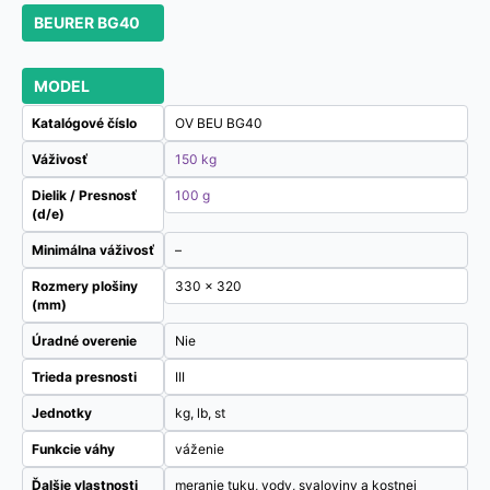
BEURER BG40
MODEL
Katalógové číslo
OV BEU BG40
Váživosť
150 kg
Dielik / Presnosť
100 g
(d/e)
Minimálna váživosť
–
Rozmery plošiny
330 x 320
(mm)
Úradné overenie
Nie
Trieda presnosti
III
Jednotky
kg, lb, st
Funkcie váhy
váženie
Ďalšie vlastnosti
meranie tuku, vody, svaloviny a kostnej