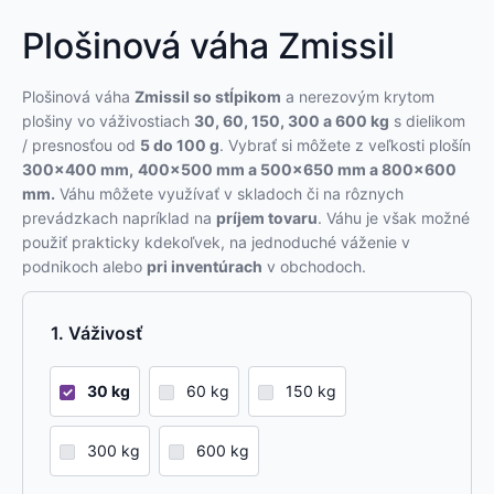
Plošinová váha Zmissil
Plošinová váha
Zmissil so stĺpikom
a nerezovým krytom
plošiny vo
váživostiach
30, 60, 150, 300 a 600 kg
s
dielikom
/ presnosťou
od
5 do 100 g
. Vybrať si môžete z veľkosti plošín
300×400 mm,
400×500 mm a 500×650 mm a 800×600
mm.
Váhu môžete využívať v skladoch či na rôznych
prevádzkach napríklad na
príjem tovaru
. Váhu je však možné
použiť prakticky kdekoľvek, na jednoduché váženie v
podnikoch alebo
pri inventúrach
v obchodoch.
Váživosť
30 kg
60 kg
150 kg
300 kg
600 kg