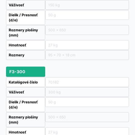
Váživosť
150 kg
Dielik / Presnosť
50 g
(d/e)
Rozmery plošiny
500 x 650
(mm)
Hmotnosť
27 kg
Rozmery
95 × 70 × 18 cm
F3-300
Katalógové číslo
70182
Váživosť
300 kg
Dielik / Presnosť
50 g
(d/e)
Rozmery plošiny
500 x 650
(mm)
Hmotnosť
27 kg