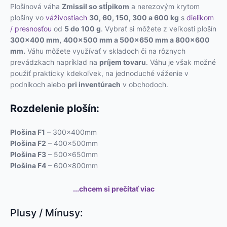
Plošinová váha
Zmissil so stĺpikom
a nerezovým krytom
plošiny vo
váživostiach
30, 60, 150, 300 a 600 kg
s
dielikom
/ presnosťou
od
5 do 100 g
. Vybrať si môžete z veľkosti plošín
300×400 mm,
400×500 mm a 500×650 mm a 800×600
mm.
Váhu môžete využívať v skladoch či na rôznych
prevádzkach napríklad na
príjem tovaru
. Váhu je však možné
použiť prakticky kdekoľvek, na jednoduché váženie v
podnikoch alebo
pri inventúrach
v obchodoch.
Rozdelenie plošín:
Plošina F1
– 300x400mm
Plošina F2
– 400x500mm
Plošina F3
– 500x650mm
Plošina F4
– 600x800mm
...chcem si prečítať viac
Plusy / Mínusy: