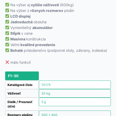
Na výber aj
vyššie váživosti
(600kg)
Na výber z
rôznych rozmerov
plošín
LCD displej
Jednoduchá
obsluha
Vymeniteľný
akumulátor
Stĺpik
v cene
Masívna
konštrukcia
Veľmi
kvalitné prevedenie
Bohaté
príslušenstvo (podporné stoly, zábrany, kolieska)
málo funkcií
F1-30
Katalógové číslo
70175
Váživosť
30 kg
Dielik / Presnosť
5 g
(d/e)
Rozmery plošiny
300 x 400