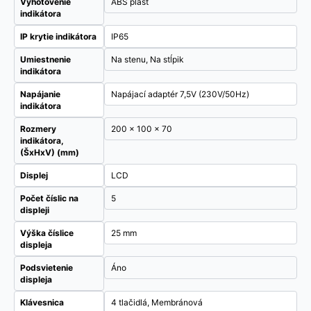
Vyhotovenie
ABS plast
indikátora
IP krytie indikátora
IP65
Umiestnenie
Na stenu, Na stĺpik
indikátora
Napájanie
Napájací adaptér 7,5V (230V/50Hz)
indikátora
Rozmery
200 x 100 x 70
indikátora,
(ŠxHxV) (mm)
Displej
LCD
Počet číslic na
5
displeji
Výška číslice
25 mm
displeja
Podsvietenie
Áno
displeja
Klávesnica
4 tlačidlá, Membránová