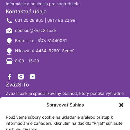
Informácie a poučenia pre spotrebiteľa
Kontaktné údaje
031 20 28 965 | 0917 86 22 99
obchod@ZvazSiTo.sk
Bruto s.r.o., IČO: 31440061
Niklova ul. 4434, 92601 Sereď
8:00 - 15:30
ZvážSiTo
Zvazsito.sk je špecializovaný obchod, ktorý ponúka výhradne
váhy a vážiace systémy. Ako firma sa venujeme výrobe a
Spravovať Súhlas
predaju digitálnych váh už viac ako 30 rokov a sme
presvedčení, že tomuto segmentu naozaj rozumieme. Sme
Používame súbory cookie na ukladanie a/alebo prístup k
akreditované laboratórium podľa ISO/IEC 17025:2017.
informáciám o zariadení. Kliknutím na tlačidlo “Prijať” súhlasite
Fakturačná adresa: BRUTO, spol. s.r.o. Nová Trnavská 913
s ich využívaním.