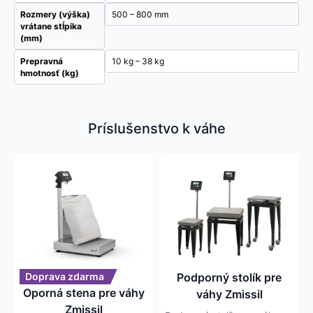
Rozmery (výška)
500 – 800 mm
vrátane stĺpika
(mm)
Prepravná
10 kg – 38 kg
hmotnosť (kg)
Príslušenstvo k váhe
Tento
Tento
produkt
produkt
má
má
viacero
viacero
variantov.
variantov.
Možnosti
Možnosti
si
si
môžete
môžete
Doprava zdarma
Podporný stolík pre
vybrať
vybrať
Oporná stena pre váhy
váhy Zmissil
na
na
Zmissil