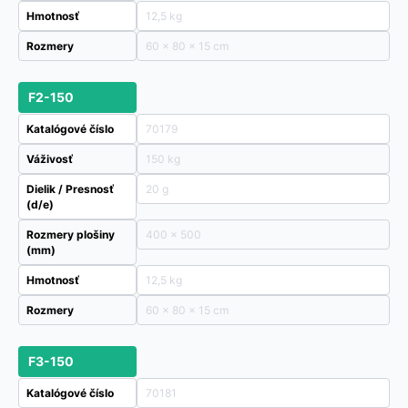
Hmotnosť
12,5 kg
Rozmery
60 × 80 × 15 cm
F2-150
Katalógové číslo
70179
Váživosť
150 kg
Dielik / Presnosť
20 g
(d/e)
Rozmery plošiny
400 x 500
(mm)
Hmotnosť
12,5 kg
Rozmery
60 × 80 × 15 cm
F3-150
Katalógové číslo
70181