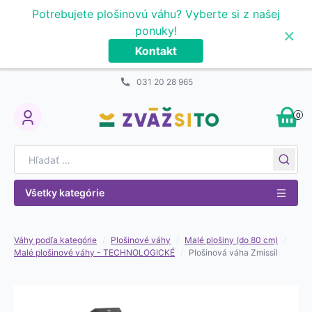
Prejsť na obsah
Potrebujete plošinovú váhu? Vyberte si z našej
×
ponuky!
Kontakt
031 20 28 965
0
My Account
Search for:
Všetky kategórie
Váhy podľa kategórie
/
Plošinové váhy
/
Malé plošiny (do 80 cm)
/
Malé plošinové váhy - TECHNOLOGICKÉ
/
Plošinová váha Zmissil