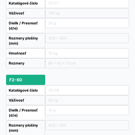
Katalógové číslo
70177
Váživosť
150 kg
Dielik / Presnosť
20 g
(d/e)
Rozmery plošiny
300 x 400
(mm)
Hmotnosť
10 kg
Rozmery
68 × 45 × 13 cm
F2-60
Katalógové číslo
70178
Váživosť
60 kg
Dielik / Presnosť
10 g
(d/e)
Rozmery plošiny
400 x 500
(mm)