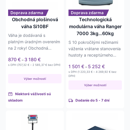
si
si
môžete
môžete
Doprava zdarma
Doprava zdarma
vybrať
vybrať
Obchodná plošinová
Technologická
na
na
váha Si10BF
modulárna váha Ranger
stránke
stránke
7000 3kg…60kg
Váha je dodávaná s
produktu.
produktu.
platným úradným overením
S 10 pokročilými režimami
na 2 roky! Obchodná
váženia vrátane stanovenia
plošinová váha Si10BF vo…
hustoty a receptúrneho
Price
870
€
3 180
€
–
navažovania sú tieto…
range:
Price
Price
s DPH (
707,32
€
–
2 585,37
€
bez DPH)
1 501
€
5 252
€
–
870 €
range:
range:
Price
s DPH (
1 220,33
€
–
4 269,92
€
bez
707,32 €
through
1 501 €
range:
DPH)
through
Výber možností
3 180 €
1 220,33 €
through
2 585,37 €
through
Výber možností
5 252 €
4 269,92 €
Niektoré váživosti sú
skladom
Dodanie do 5 - 7 dní
Tento
produkt
má