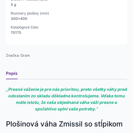
5 g
Rozmery plošiny (mm)
300x400
Katalógové číslo
70175
Značka:
Gram
Popis
,,Presné váženie je pre nás prioritou, preto všetky váhy pred
odoslaním zo skladu dôkladne kontrolujeme.
Vďaka tomu
máte istotu, že vaša objednaná váha váži presne a
spoľahlivo splní vaše potreby.“
Plošinová váha Zmissil so stĺpikom