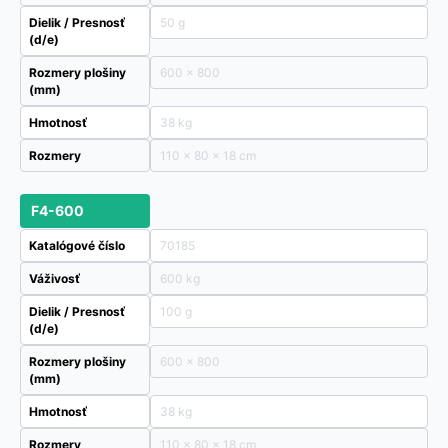
Dielik / Presnosť
50 g
(d/e)
Rozmery plošiny
600 x 800
(mm)
Hmotnosť
38 kg
Rozmery
110 × 80 × 18 cm
F4-600
Katalógové číslo
70185
Váživosť
600 kg
Dielik / Presnosť
100 g
(d/e)
Rozmery plošiny
600 x 800
(mm)
Hmotnosť
38 kg
Rozmery
110 × 80 × 18 cm