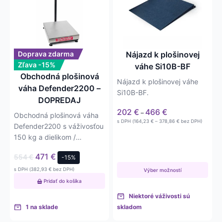
viacero
variantov.
Možnosti
si
môžete
Doprava zdarma
Nájazd k plošinovej
vybrať
Zľava -15%
váhe Si10B-BF
na
Obchodná plošinová
Nájazd k plošinovej váhe
stránke
váha Defender2200 –
Si10B-BF.
produktu.
DOPREDAJ
Price
202
€
466
€
–
Obchodná plošinová váha
range:
Price
s DPH (
164,23
€
–
378,86
€
bez DPH)
Defender2200 s váživosťou
202 €
range:
164,23 €
150 kg a dielikom /
through
through
466 €
presnosťou 50 g.
378,86 €
471
€
554
€
-15%
s DPH (
382,93
€
bez DPH)
Výber možností
Pridať do košíka
Niektoré váživosti sú
1 na sklade
skladom