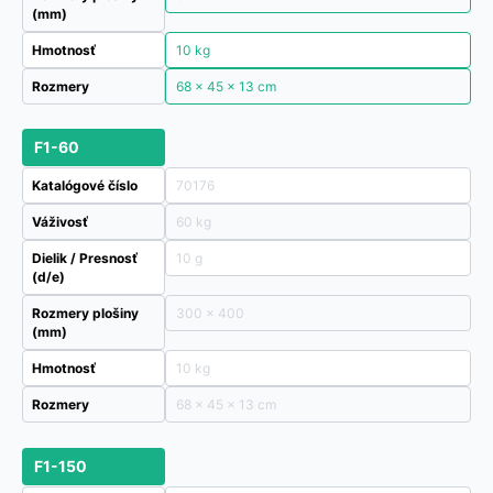
(mm)
Hmotnosť
10 kg
Rozmery
68 × 45 × 13 cm
F1-60
Katalógové číslo
70176
Váživosť
60 kg
Dielik / Presnosť
10 g
(d/e)
Rozmery plošiny
300 x 400
(mm)
Hmotnosť
10 kg
Rozmery
68 × 45 × 13 cm
F1-150