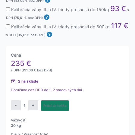
DPH (
43,09
€
bez DPH)
93
€
Kalibrácia váhy III. a IV. triedy presnosti do 150kg
s
DPH (
75,61
€
bez DPH)
117
€
Kalibrácia váhy III. a IV. triedy presnosti do 600kg
s DPH (
95,12
€
bez DPH)
Cena
235
€
s DPH (
191,06
€
bez DPH)
2 na sklade
Doručíme cez DPD do 1-2 pracovných dní.
množstvo
-
+
Pridať do košíka
Plošinová
váha
Váživosť
Zmissil
30 kg
Dielik / Presnosť (d/e)