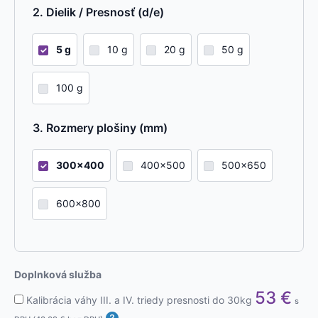
Dielik / Presnosť (d/e)
5 g
10 g
20 g
50 g
100 g
Rozmery plošiny (mm)
300x400
400x500
500x650
600x800
Doplnková služba
53
€
Kalibrácia váhy III. a IV. triedy presnosti do 30kg
s