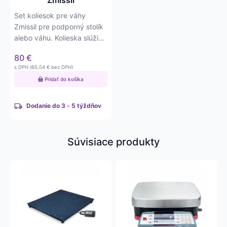
Set koliesok pre váhy
Zmissil pre podporný stolík
alebo váhu. Kolieska slúžia
na ľahký presun váhy…
80
€
s DPH (
65,04
€
bez DPH)
Pridať do košíka
Dodanie do 3 - 5 týždňov
Súvisiace produkty
Tento
Tento
produkt
produkt
má
má
viacero
viacero
variantov.
variantov.
Možnosti
Možnosti