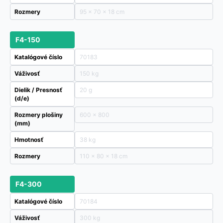
Rozmery
95 × 70 × 18 cm
F4-150
Katalógové číslo
70183
Váživosť
150 kg
Dielik / Presnosť
20 g
(d/e)
Rozmery plošiny
600 x 800
(mm)
Hmotnosť
38 kg
Rozmery
110 × 80 × 18 cm
F4-300
Katalógové číslo
70184
Váživosť
300 kg