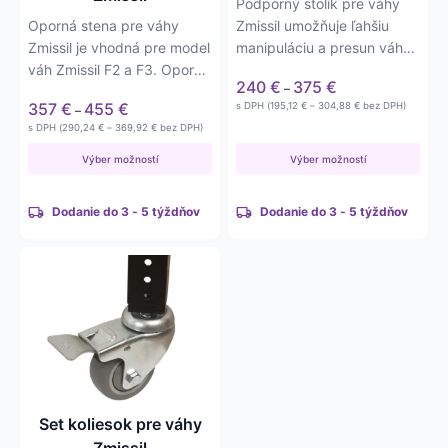
Podporný stolík pre váhy
stránke
stránke
Oporná stena pre váhy
Zmissil umožňuje ľahšiu
produktu.
produktu.
Zmissil je vhodná pre model
manipuláciu a presun váhy.
váh Zmissil F2 a F3. Oporná
Stolík je vhodný pre…
Price
240
€
375
€
–
stena, resp. zábrana…
range:
Price
357
€
455
€
Price
s DPH (
195,12
€
–
304,88
€
bez DPH)
–
240 €
range:
range:
Price
s DPH (
290,24
€
–
369,92
€
bez DPH)
195,12 €
through
357 €
range:
through
375 €
290,24 €
through
Výber možností
Výber možností
304,88 €
through
455 €
369,92 €
Dodanie do 3 - 5 týždňov
Dodanie do 3 - 5 týždňov
Set koliesok pre váhy
Zmissil