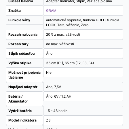
Súčasť balenia
Adaptér, Indikátor, Stĺpik, Vážiaca plošina
Značka
GRAM
Funkcie váhy
automatické vypnutie, funkcia HOLD, funkcia
LOCK, Tara, váženie, Zero
Rozsah nulovania
20% z max. váživosti
Rozsah tary
do max. váživosti
Stĺpik súčasťou
Áno
Výška stĺpika
35 cm (F1), 65 cm (F2, F3, F4)
Možnosť pripojenia
Nie
tlačiarne
Napájací adaptér
Áno, 7,5V
Batéria /
Áno, 6V / 1,2 AH
Akumulátor
Výdrž batérie
15 – 48 hodín
Model indikátora
Z3