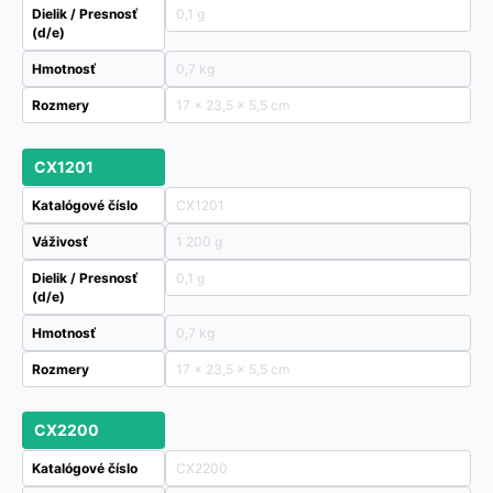
Dielik / Presnosť
0,1 g
(d/e)
Hmotnosť
0,7 kg
Rozmery
17 × 23,5 × 5,5 cm
CX1201
Katalógové číslo
CX1201
Váživosť
1 200 g
Dielik / Presnosť
0,1 g
(d/e)
Hmotnosť
0,7 kg
Rozmery
17 × 23,5 × 5,5 cm
CX2200
Katalógové číslo
CX2200