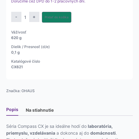
Doručíme cez DPD do 1-2 pracovných dní.
množstvo
-
+
Pridať do košíka
Prenosná
váha
Váživosť
CX
620 g
220g,
Dielik / Presnosť (d/e)
620g,
0,1 g
1200g,
Katalógové číslo
2200g,
CX621
5200g
Značka:
OHAUS
Popis
Na stiahnutie
Séria Compass CX je sa ideálne hodí do
laboratória,
priemyslu, vzdelávania
a dokonca aj do
domácnosti
.