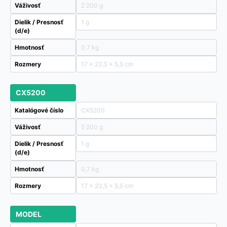
Váživosť
2 200 g
Dielik / Presnosť
1 g
(d/e)
Hmotnosť
0,7 kg
Rozmery
17 × 23,5 × 5,5 cm
CX5200
Katalógové číslo
CX5200
Váživosť
5 200 g
Dielik / Presnosť
1 g
(d/e)
Hmotnosť
0,7 kg
Rozmery
17 × 23,5 × 5,5 cm
MODEL