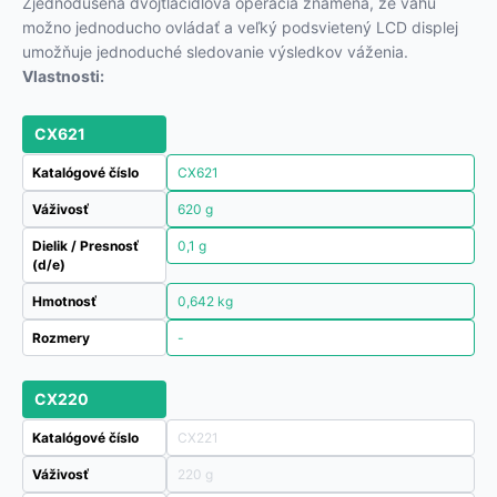
Zjednodušená dvojtlačidlová operácia znamená, že váhu
možno jednoducho ovládať a veľký podsvietený LCD displej
umožňuje jednoduché sledovanie výsledkov váženia.
Vlastnosti:
CX621
Katalógové číslo
CX621
Váživosť
620 g
Dielik / Presnosť
0,1 g
(d/e)
Hmotnosť
0,642 kg
Rozmery
-
CX220
Katalógové číslo
CX221
Váživosť
220 g