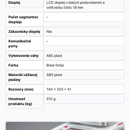
Displej
LCD displej s bielym podsvietením a
veľkosťou číslic 18 mm
Počet segmentov
–
displeja
Zákaznícky displej
Nie
Komunikačné
–
porty
Vyhotovenie váhy
ABS plast
Farba
Biela farba
Materiál vážiacej
ABS plast
plošiny
Rozmery (mm)
140 x 205 x 41
Hmotnosť
510 g
produktu (kg)