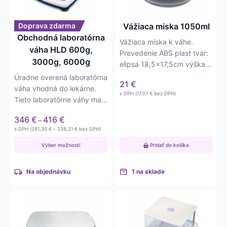
Možnosti
si
môžete
Doprava zdarma
Vážiaca miska 1050ml
vybrať
Obchodná laboratórna
Vážiaca miska k váhe.
na
váha HLD 600g,
Prevedenie ABS plast tvar:
stránke
3000g, 6000g
elipsa 18,5×17,5cm výška
produktu.
misky 4,5cm objem misky:
Úradne overená laboratórna
21
€
1050ml
váha vhodná do lekárne.
s DPH (
17,07
€
bez DPH)
Tieto laboratórne váhy majú
rôzne váživosti do…
Price
346
€
416
€
–
range:
Price
s DPH (
281,30
€
–
338,21
€
bez DPH)
346 €
range:
281,30 €
through
Výber možností
Pridať do košíka
through
416 €
338,21 €
Na objednávku
1 na sklade
Tento
Tento
produkt
produkt
má
má