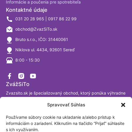
Informácie a poučenia pre spotrebiteľa
Kontaktné údaje
031 20 28 965 | 0917 86 22 99
obchod@ZvazSiTo.sk
Bruto s.r.o., IČO: 31440061
Niklova ul. 4434, 92601 Sereď
8:00 - 15:30
ZvážSiTo
Zvazsito.sk je špecializovaný obchod, ktorý ponúka výhradne
váhy a vážiace systémy. Ako firma sa venujeme výrobe a
Spravovať Súhlas
predaju digitálnych váh už viac ako 30 rokov a sme
presvedčení, že tomuto segmentu naozaj rozumieme. Sme
Používame súbory cookie na ukladanie a/alebo prístup k
akreditované laboratórium podľa ISO/IEC 17025:2017.
informáciám o zariadení. Kliknutím na tlačidlo “Prijať” súhlasite
Fakturačná adresa: BRUTO, spol. s.r.o. Nová Trnavská 913
s ich využívaním.
Sereď, Slovensko IČO: 31440061