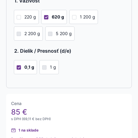
Váživosť
220 g
620 g
1 200 g
2 200 g
5 200 g
Dielik / Presnosť (d/e)
0,1 g
1 g
Cena
85
€
s DPH (
69,11
€
bez DPH)
1 na sklade