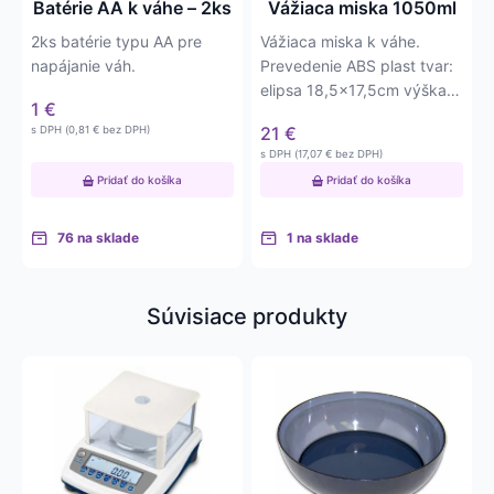
Batérie AA k váhe – 2ks
Vážiaca miska 1050ml
2ks batérie typu AA pre
Vážiaca miska k váhe.
napájanie váh.
Prevedenie ABS plast tvar:
elipsa 18,5×17,5cm výška
1
€
misky 4,5cm objem misky:
21
€
s DPH (
0,81
€
bez DPH)
1050ml
s DPH (
17,07
€
bez DPH)
Pridať do košíka
Pridať do košíka
76 na sklade
1 na sklade
Súvisiace produkty
Tento
produkt
má
viacero
variantov.