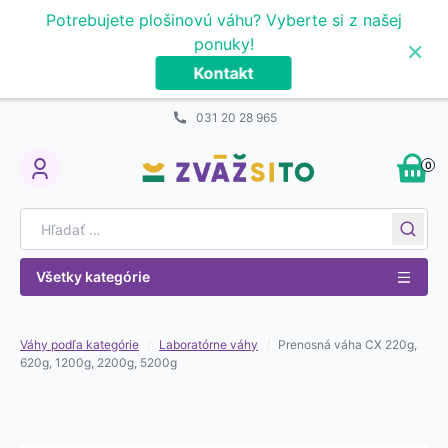
Prejsť na obsah
Potrebujete plošinovú váhu? Vyberte si z našej
×
ponuky!
Kontakt
031 20 28 965
0
My Account
Search for:
Všetky kategórie
Váhy podľa kategórie
/
Laboratórne váhy
/
Prenosná váha CX 220g,
620g, 1200g, 2200g, 5200g