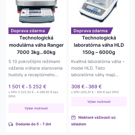
viacero
viacero
variantov.
variantov.
Možnosti
Možnosti
si
si
môžete
môžete
Doprava zdarma
Doprava zdarma
vybrať
vybrať
Technologická
Technologická
na
na
modulárna váha Ranger
laboratórna váha HLD
stránke
stránke
7000 3kg…60kg
150g – 6000g
produktu.
produktu.
S 10 pokročilými režimami
Kvalitná laboratórna váha –
váženia vrátane stanovenia
model HLD. Tieto
hustoty a receptúrneho
laboratórne váhy majú
navažovania sú tieto…
rôzne váživosti od 150g
Price
Price
1 501
€
5 252
€
308
€
369
€
–
–
až…
range:
range:
Price
Price
s DPH (
1 220,33
€
–
4 269,92
€
bez
s DPH (
250,41
€
–
300
€
bez DPH)
1 501 €
308 €
range:
range:
DPH)
1 220,33 €
250,41 €
through
through
Výber možností
through
through
5 252 €
369 €
Výber možností
4 269,92 €
300 €
Niektoré váživosti sú
Dodanie do 5 - 7 dní
skladom