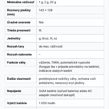
Minimálna váživosť
1 g, 2 g, 20 g
Rozmery plošiny
142 x 128
(mm)
Úradné overenie
Nie
Trieda presnosti
III.
Jednotky
g, lb:oz, N, oz
Rozsah tary
do max. váživosti
Rozsah nulovania
–
Funkcie váhy
váženie, TARA, automatické vypnutie
(funguje iba v prípade prevádzky na batérie),
indikácia slabých batérií
Ďalšie vlastnosti
protišmykové nožičky váhy, ochrana voči
preťaženiu, nerezový kryt plošiny
Napájanie
3xAA batérie (súčasť balenia) alebo AC
adaptér (možnosť dokúpiť)
Výdrž batérie
1 000 hodín