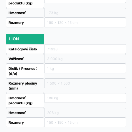
produktu (kg)
Hmotnosť
173 kg
Rozmery
150 × 120 × 15 cm
LION
Katalógové číslo
71938
Váživosť
3 000 kg
Dielik / Presnosť
1 kg
(d/e)
Rozmery plošiny
1 500 x 1 500
(mm)
Hmotnosť
186 kg
produktu (kg)
Hmotnosť
206 kg
Rozmery
150 × 150 × 15 cm