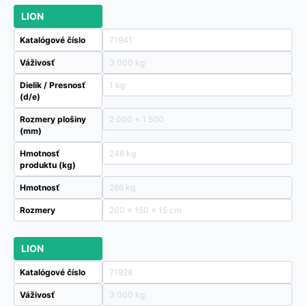
LION
Katalógové číslo
71941
Váživosť
3 000 kg
Dielik / Presnosť
1 kg
(d/e)
Rozmery plošiny
2 000 x 1 500
(mm)
Hmotnosť
246 kg
produktu (kg)
Hmotnosť
266 kg
Rozmery
200 × 150 × 15 cm
LION
Katalógové číslo
71928
Váživosť
3 000 kg