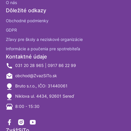
O nás
Dôležité odkazy
Obchodné podmienky
GDPR
Zľavy pre školy a neziskové organizácie
Informácie a poučenia pre spotrebiteľa
Kontaktné údaje
031 20 28 965 | 0917 86 22 99
obchod@ZvazSiTo.sk
Bruto s.r.o., IČO: 31440061
Niklova ul. 4434, 92601 Sereď
8:00 - 15:30
ZvážSiTo