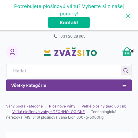
Prejsť na obsah
Potrebujete plošinovú váhu? Vyberte si z našej
×
ponuky!
Kontakt
031 20 28 965
0
My Account
Search for:
Všetky kategórie
Váhy podľa kategórie
/
Plošinové váhy
/
Veľké plošiny (nad 80 cm)
/
Veľké plošinové váhy - TECHNOLOGICKÉ
/
Technologická
nerezová (AISI 316) plošinová váha Lion 600kg-5000kg