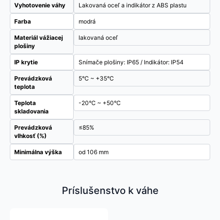
Vyhotovenie váhy
Lakovaná oceľ a indikátor z ABS plastu
Farba
modrá
Materiál vážiacej
lakovaná oceľ
plošiny
IP krytie
Snímače plošiny: IP65 / Indikátor: IP54
Prevádzková
5°C ~ +35°C
teplota
Teplota
-20°C ~ +50°C
skladovania
Prevádzková
≤85%
vlhkosť (%)
Minimálna výška
od 106 mm
Príslušenstvo k váhe