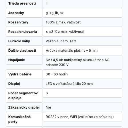
Trieda presnosti
III
Jednotky
g, kg, lb, oz
Rozsah tary
100% z max. váživosti
Rozsah nulovania
≤ ±3 % z max. váživosti
Funkcie váhy
Váženie, Zero, Tara
Ďalšie vlastnosti
Hrúbka materiálu plošiny – 5 mm
Napájanie
6V / 4,5 Ah nabíjateľný akumulátor a AC
adaptér 230 V
Výdrž batérie
30 – 60 hodín
Displej
LED s veľkosťou číslic 20 mm
Počet segmentov
6
displeja
Zákaznícky displej
Nie
Komunikačné
RS232 v cene, WiFi (voliteľne za príplatok)
porty