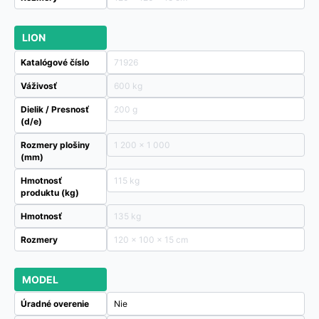
LION
Katalógové číslo
71926
Váživosť
600 kg
Dielik / Presnosť
200 g
(d/e)
Rozmery plošiny
1 200 x 1 000
(mm)
Hmotnosť
115 kg
produktu (kg)
Hmotnosť
135 kg
Rozmery
120 × 100 × 15 cm
MODEL
Úradné overenie
Nie