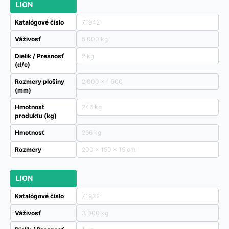
LION
Katalógové číslo
71942
Váživosť
5 000 kg
Dielik / Presnosť
2 kg
(d/e)
Rozmery plošiny
2 000 x 1 500
(mm)
Hmotnosť
246 kg
produktu (kg)
Hmotnosť
266 kg
Rozmery
200 × 150 × 15 cm
LION
Katalógové číslo
71932
Váživosť
3 000 kg