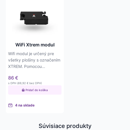
WiFi Xtrem modul
Wifi modul je určený pre
všetky plošiny s označením
XTREM. Pomocou
softvéru/aplikácie je možné
86
€
tento…
s DPH (
69,92
€
bez DPH)
Pridať do košíka
4 na sklade
Súvisiace produkty