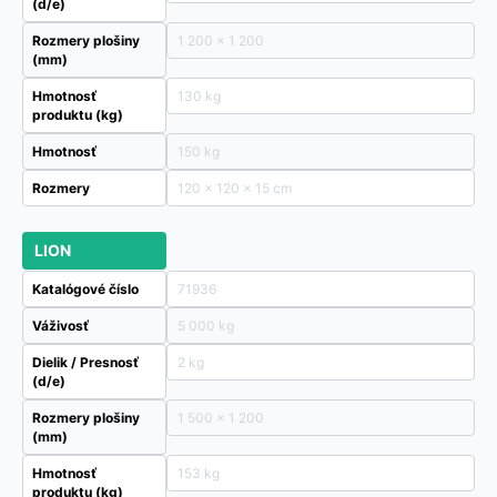
(d/e)
Rozmery plošiny
1 200 x 1 200
(mm)
Hmotnosť
130 kg
produktu (kg)
Hmotnosť
150 kg
Rozmery
120 × 120 × 15 cm
LION
Katalógové číslo
71936
Váživosť
5 000 kg
Dielik / Presnosť
2 kg
(d/e)
Rozmery plošiny
1 500 x 1 200
(mm)
Hmotnosť
153 kg
produktu (kg)