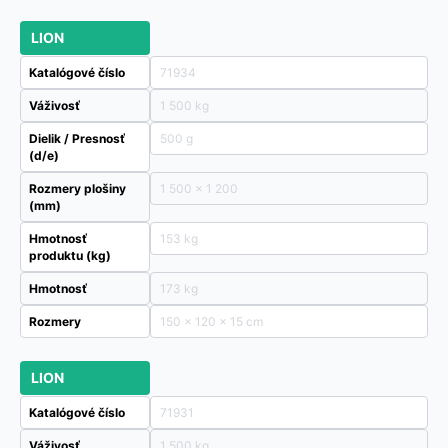
LION
Katalógové číslo
71934
Váživosť
1 500 kg
Dielik / Presnosť
500 g
(d/e)
Rozmery plošiny
1 500 x 1 200
(mm)
Hmotnosť
153 kg
produktu (kg)
Hmotnosť
173 kg
Rozmery
150 × 120 × 15 cm
LION
Katalógové číslo
71931
Váživosť
1 500 kg