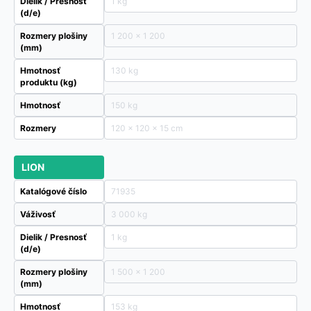
Dielik / Presnosť
1 kg
(d/e)
Rozmery plošiny
1 200 x 1 200
(mm)
Hmotnosť
130 kg
produktu (kg)
Hmotnosť
150 kg
Rozmery
120 × 120 × 15 cm
LION
Katalógové číslo
71935
Váživosť
3 000 kg
Dielik / Presnosť
1 kg
(d/e)
Rozmery plošiny
1 500 x 1 200
(mm)
Hmotnosť
153 kg