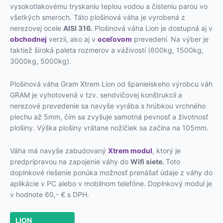
vysokotlakovému tryskaniu teplou vodou a čisteniu parou vo
všetkých smeroch. Táto plošinová váha je vyrobená z
nerezovej ocele
AISI 316.
Plošinová váha Lion je dostupná aj v
obchodnej
verzii, ako aj v
oceľovom
prevedení. Na výber je
taktiež široká paleta rozmerov a váživostí (600kg, 1500kg,
3000kg, 5000kg).
Plošinová váha Gram Xtrem Lion od španielskeho výrobcu váh
GRAM je vyhotovená v tzv. sendvičovej konštrukcii a
nerezové prevedenie sa navyše vyrába s hrúbkou vrchného
plechu až 5mm, čím sa zvyšuje samotná pevnosť a životnosť
plošiny. Výška plošiny vrátane nožičiek sa začína na 105mm.
Váha má navyše zabudovaný
Xtrem modul
, ktorý je
predprípravou na zapojenie váhy do
Wifi siete.
Toto
doplnkové riešenie ponúka možnosť prenášať údaje z váhy do
aplikácie v PC alebo v mobilnom telefóne. Doplnkový modul je
v hodnote 60,- € s DPH.
LION