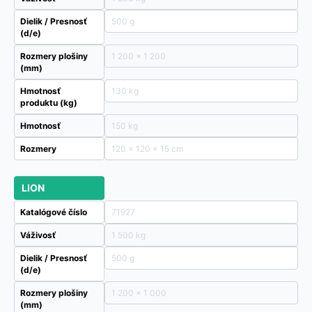
Dielik / Presnosť
500 g
(d/e)
Rozmery plošiny
1 200 x 1 200
(mm)
Hmotnosť
130 kg
produktu (kg)
Hmotnosť
150 kg
Rozmery
120 × 120 × 15 cm
LION
Katalógové číslo
71927
Váživosť
1 500 kg
Dielik / Presnosť
500 g
(d/e)
Rozmery plošiny
1 200 x 1 000
(mm)