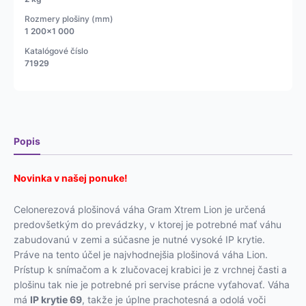
váha
Rozmery plošiny (mm)
Lion
1 200x1 000
600kg-
5000kg
Katalógové číslo
71929
Popis
Novinka v našej ponuke!
Celonerezová plošinová váha Gram Xtrem Lion je určená
predovšetkým do prevádzky, v ktorej je potrebné mať váhu
zabudovanú v zemi a súčasne je nutné vysoké IP krytie.
Práve na tento účel je najvhodnejšia plošinová váha Lion.
Prístup k snímačom a k zlučovacej krabici je z vrchnej časti a
plošinu tak nie je potrebné pri servise prácne vyťahovať. Váha
má
IP krytie 69
, takže je úplne prachotesná a odolá voči