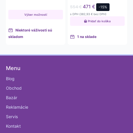
presnosťou 50 g.
378,86 €
471
€
554
€
-15%
s DPH (
382,93
€
bez DPH)
Výber možností
Pridať do košíka
Niektoré váživosti sú
skladom
1 na sklade
Menu
Blog
Obchod
Bazár
Reklamácie
Servis
Kontakt