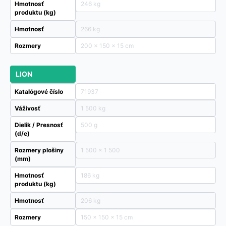
Hmotnosť
246 kg
produktu (kg)
Hmotnosť
266 kg
Rozmery
200 × 150 × 15 cm
LION
Katalógové číslo
71937
Váživosť
1 500 kg
Dielik / Presnosť
500 g
(d/e)
Rozmery plošiny
1 500 x 1 500
(mm)
Hmotnosť
186 kg
produktu (kg)
Hmotnosť
206 kg
Rozmery
150 × 150 × 15 cm