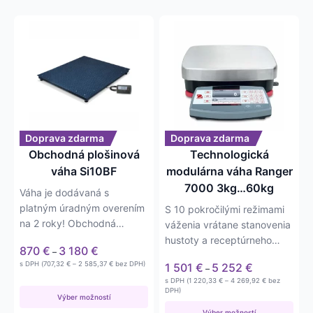
Tento
Tento
produkt
produkt
má
má
viacero
viacero
variantov.
variantov.
Možnosti
Možnosti
si
si
môžete
môžete
Doprava zdarma
Doprava zdarma
vybrať
vybrať
Obchodná plošinová
Technologická
na
na
váha Si10BF
modulárna váha Ranger
stránke
stránke
7000 3kg…60kg
Váha je dodávaná s
produktu.
produktu.
platným úradným overením
S 10 pokročilými režimami
na 2 roky! Obchodná
váženia vrátane stanovenia
plošinová váha Si10BF vo…
hustoty a receptúrneho
Price
870
€
3 180
€
–
navažovania sú tieto…
range:
Price
Price
s DPH (
707,32
€
–
2 585,37
€
bez DPH)
1 501
€
5 252
€
–
870 €
range:
range:
Price
s DPH (
1 220,33
€
–
4 269,92
€
bez
707,32 €
through
1 501 €
range:
DPH)
through
Výber možností
3 180 €
1 220,33 €
through
2 585,37 €
through
Výber možností