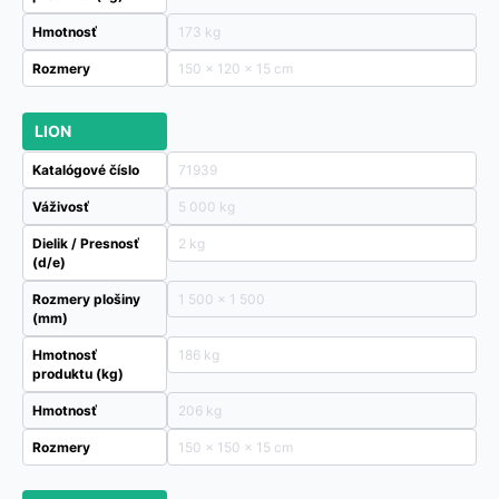
Hmotnosť
173 kg
Rozmery
150 × 120 × 15 cm
LION
Katalógové číslo
71939
Váživosť
5 000 kg
Dielik / Presnosť
2 kg
(d/e)
Rozmery plošiny
1 500 x 1 500
(mm)
Hmotnosť
186 kg
produktu (kg)
Hmotnosť
206 kg
Rozmery
150 × 150 × 15 cm