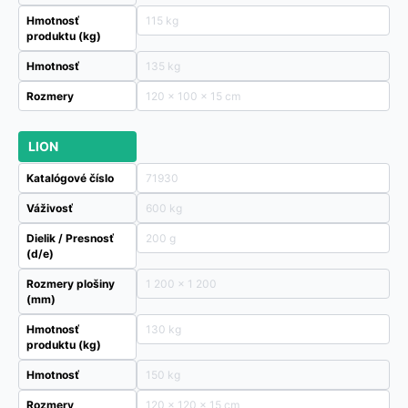
Hmotnosť
115 kg
produktu (kg)
Hmotnosť
135 kg
Rozmery
120 × 100 × 15 cm
LION
Katalógové číslo
71930
Váživosť
600 kg
Dielik / Presnosť
200 g
(d/e)
Rozmery plošiny
1 200 x 1 200
(mm)
Hmotnosť
130 kg
produktu (kg)
Hmotnosť
150 kg
Rozmery
120 × 120 × 15 cm