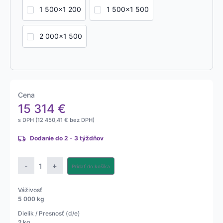
1 500x1 200
1 500x1 500
2 000x1 500
Cena
15 314
€
s DPH (
12 450,41
€
bez DPH)
Dodanie do 2 - 3 týždňov
množstvo
-
+
Pridať do košíka
Technologická
nerezová
Váživosť
(AISI
5 000 kg
316)
Dielik / Presnosť (d/e)
plošinová
2 kg