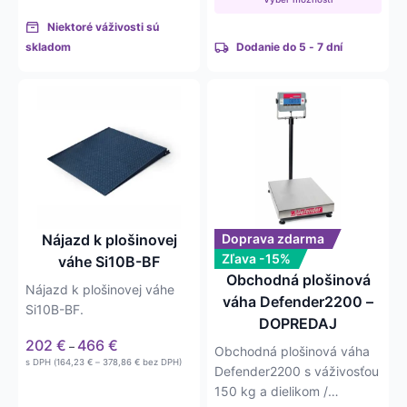
5 252 €
4 269,92 €
Niektoré váživosti sú
skladom
Dodanie do 5 - 7 dní
Tento
produkt
má
viacero
variantov.
Možnosti
si
môžete
Nájazd k plošinovej
Doprava zdarma
vybrať
Zľava -15%
váhe Si10B-BF
na
Obchodná plošinová
Nájazd k plošinovej váhe
stránke
váha Defender2200 –
Si10B-BF.
produktu.
DOPREDAJ
Price
202
€
466
€
–
Obchodná plošinová váha
range:
Price
s DPH (
164,23
€
–
378,86
€
bez DPH)
Defender2200 s váživosťou
202 €
range:
164,23 €
through
150 kg a dielikom /
through
466 €