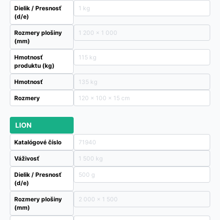
Dielik / Presnosť
1 kg
(d/e)
Rozmery plošiny
1 200 x 1 000
(mm)
Hmotnosť
115 kg
produktu (kg)
Hmotnosť
135 kg
Rozmery
120 × 100 × 15 cm
LION
Katalógové číslo
71940
Váživosť
1 500 kg
Dielik / Presnosť
500 g
(d/e)
Rozmery plošiny
2 000 x 1 500
(mm)