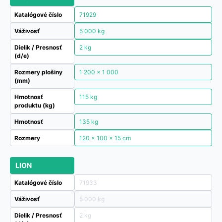
Katalógové číslo
71929
Váživosť
5 000 kg
Dielik / Presnosť
2 kg
(d/e)
Rozmery plošiny
1 200 x 1 000
(mm)
Hmotnosť
115 kg
produktu (kg)
Hmotnosť
135 kg
Rozmery
120 × 100 × 15 cm
LION
Katalógové číslo
71933
Váživosť
5 000 kg
Dielik / Presnosť
2 kg