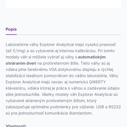
Popis
Laboratórne váhy Explorer Analytical majú vysokú presnosť
(až 0,1mg) a sú vybavené aj internou kalibráciou. Pri tomto
modely váh si môžete vybrať aj váhy s
automatickým
otváraním dverí
na protiveternom štíte. Tieto váhy sú aj
vďaka plne farebnému VGA dotykovému displeju a rýchlej
stabilizácii ideálnym pomocníkom do vášho laboratória. Váhy
Explorer Analytical majú naviac aj numerickú QWERTY
klávesnicu, vďaka ktorej je práca s váhou a zadávanie údajov
ešte jednoduchšie. Všetky modely váh Explorer Analytical sú
vybavené skleneným protiveterným štítom, ktorý
zabezpečuje optimálne podmienky pre váženie. USB a RS232
sú pre jednoduchosť komunikácie štandardom.
Vlastnosti: