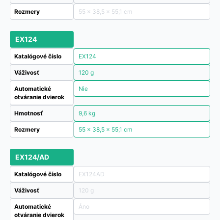
Rozmery
55 × 38,5 × 55,1 cm
EX124
Katalógové číslo
EX124
Váživosť
120 g
Automatické
Nie
otváranie dvierok
Hmotnosť
9,6 kg
Rozmery
55 × 38,5 × 55,1 cm
EX124/AD
Katalógové číslo
EX124AD
Váživosť
120 g
Automatické
Áno
otváranie dvierok