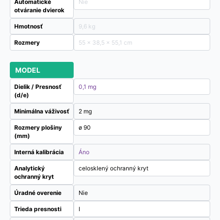
Automatické
Nie
otváranie dvierok
Hmotnosť
9,6 kg
Rozmery
55 × 38,5 × 55,1 cm
MODEL
Dielik / Presnosť
0,1 mg
(d/e)
Minimálna váživosť
2 mg
Rozmery plošiny
ø 90
(mm)
Interná kalibrácia
Áno
Analytický
celosklený ochranný kryt
ochranný kryt
Úradné overenie
Nie
Trieda presnosti
I