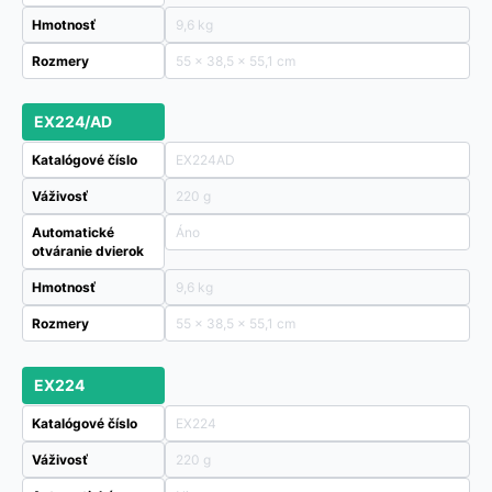
Hmotnosť
9,6 kg
Rozmery
55 × 38,5 × 55,1 cm
EX224/AD
Katalógové číslo
EX224AD
Váživosť
220 g
Automatické
Áno
otváranie dvierok
Hmotnosť
9,6 kg
Rozmery
55 × 38,5 × 55,1 cm
EX224
Katalógové číslo
EX224
Váživosť
220 g