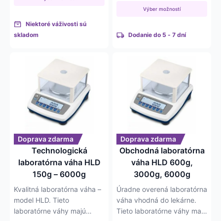
through
850,41 €
through
Výber možností
5 252 €
4 269,92 €
Niektoré váživosti sú
skladom
Dodanie do 5 - 7 dní
Tento
Tento
produkt
produkt
má
má
viacero
viacero
variantov.
variantov.
Možnosti
Možnosti
si
si
môžete
môžete
Doprava zdarma
Doprava zdarma
vybrať
vybrať
Technologická
Obchodná laboratórna
na
na
laboratórna váha HLD
váha HLD 600g,
stránke
stránke
150g – 6000g
3000g, 6000g
produktu.
produktu.
Kvalitná laboratórna váha –
Úradne overená laboratórna
model HLD. Tieto
váha vhodná do lekárne.
laboratórne váhy majú
Tieto laboratórne váhy majú