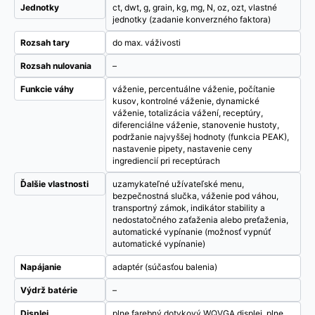
Jednotky
ct, dwt, g, grain, kg, mg, N, oz, ozt, vlastné
jednotky (zadanie konverzného faktora)
Rozsah tary
do max. váživosti
Rozsah nulovania
–
Funkcie váhy
váženie, percentuálne váženie, počítanie
kusov, kontrolné váženie, dynamické
váženie, totalizácia vážení, receptúry,
diferenciálne váženie, stanovenie hustoty,
podržanie najvyššej hodnoty (funkcia PEAK),
nastavenie pipety, nastavenie ceny
ingrediencií pri receptúrach
Ďalšie vlastnosti
uzamykateľné užívateľské menu,
bezpečnostná slučka, váženie pod váhou,
transportný zámok, indikátor stability a
nedostatočného zaťaženia alebo preťaženia,
automatické vypínanie (možnosť vypnúť
automatické vypínanie)
Napájanie
adaptér (súčasťou balenia)
Výdrž batérie
–
Displej
plne farebný dotykový WQVGA displej, plne