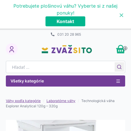
Prejsť na obsah
Potrebujete plošinovú váhu? Vyberte si z našej
×
ponuky!
Kontakt
031 20 28 965
0
My Account
Search for:
Všetky kategórie
Váhy podľa kategórie
/
Laboratórne váhy
/
Technologická váha
Explorer Analytical 120g – 320g