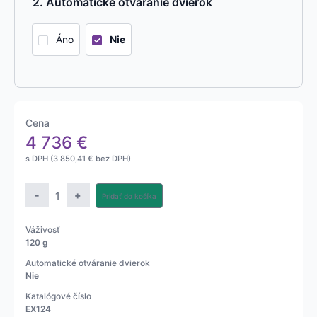
Automatické otváranie dvierok
Áno
Nie
Cena
4 736
€
s DPH (
3 850,41
€
bez DPH)
množstvo
-
+
Pridať do košíka
Technologická
váha
Váživosť
Explorer
120 g
Analytical
Automatické otváranie dvierok
120g
Nie
-
Katalógové číslo
320g
EX124