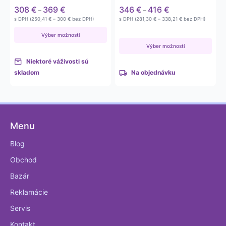
rôzne váživosti od 150g
rôzne váživosti do…
Price
Price
308
€
369
€
346
€
416
€
–
–
až…
range:
range:
Price
Price
s DPH (
250,41
€
–
300
€
bez DPH)
s DPH (
281,30
€
–
338,21
€
bez DPH)
308 €
346 €
range:
range:
250,41 €
281,30 €
through
through
Výber možností
through
through
369 €
416 €
Výber možností
300 €
338,21 €
Niektoré váživosti sú
skladom
Na objednávku
Menu
Blog
Obchod
Bazár
Reklamácie
Servis
Kontakt