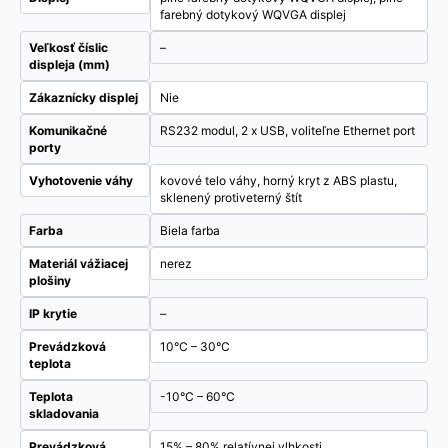
farebný dotykový WQVGA displej
Veľkosť číslic
–
displeja (mm)
Zákaznícky displej
Nie
Komunikačné
RS232 modul, 2 x USB, voliteľne Ethernet port
porty
Vyhotovenie váhy
kovové telo váhy, horný kryt z ABS plastu,
sklenený protiveterný štít
Farba
Biela farba
Materiál vážiacej
nerez
plošiny
IP krytie
–
Prevádzková
10°C – 30°C
teplota
Teplota
-10°C – 60°C
skladovania
Prevádzková
15% – 80% relatívnej vlhkosti