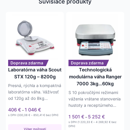
Súvisiace produkty
Tento
Tento
produkt
produkt
má
má
viacero
viacero
variantov.
variantov.
Možnosti
Možnosti
si
si
môžete
môžete
Doprava zdarma
Doprava zdarma
vybrať
vybrať
Laboratórna váha Scout
Technologická
na
na
STX 120g – 8200g
modulárna váha Ranger
stránke
stránke
7000 3kg…60kg
Presná, rýchla a kompaktná
produktu.
produktu.
laboratórna váha. Váživosť
S 10 pokročilými režimami
od 120g až do 8kg
váženia vrátane stanovenia
Presnosť: 1mg až na 1g.
hustoty a receptúrneho
Price
406
€
1 046
€
–
navažovania sú tieto…
range:
Price
Price
s DPH (
330,08
€
–
850,41
€
bez DPH)
1 501
€
5 252
€
–
406 €
range:
range:
Price
s DPH (
1 220,33
€
–
4 269,92
€
bez
330,08 €
through
1 501 €
range:
DPH)
through
Výber možností
1 046 €
1 220,33 €