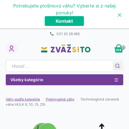
Prejsť na obsah
Potrebujete plošinovú váhu? Vyberte si z našej
×
ponuky!
Kontakt
031 20 28 965
0
My Account
Search for:
Všetky kategórie
Váhy podľa kategórie
/
Priemyselné váhy
/
Technologická závesná
váha HULK 6, 10, 15, 25t