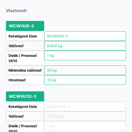
Vlastnosti
:
MCWHU6-3
Katalógové číslo
MCWHU6-3
Váživosť
6 000 kg
Dielik / Presnosť
1 kg
(d/e)
Minimálna váživosť
20 kg
Hmotnosť
15 kg
MCWHU10-3
Katalógové číslo
MCWHU10-3
Váživosť
10 000 kg
Dielik / Presnosť
2 kg
(d/e)