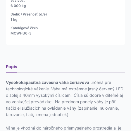
Váživosť
váha
6 000 kg
HULK
Dielik / Presnosť (d/e)
6,
1 kg
10,
Katalógové číslo
15,
MCWHU6-3
25t
Popis
Vysokokapacitná závesná váha žeriavová
určená pre
technologické váženie. Váha má extrémne jasný červený LED
displej s 40mm vysokými číslicami. Čísla sú dobre viditeľné aj
vo vonkajšej prevádzke. Na prednom panely váhy je päť
tlačidiel slúžiacich na ovládanie váhy (zapínanie, nulovanie,
tarovanie, tlač, zmena jednotiek).
Váha je vhodná do náročného priemyselného prostredia a je