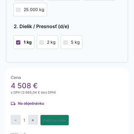
25 000 kg
Dielik / Presnosť (d/e)
1 kg
2 kg
5 kg
Cena
4 508
€
s DPH (
3 665,04
€
bez DPH)
Na objednávku
množstvo
-
+
Pridať do košíka
Technologická
závesná