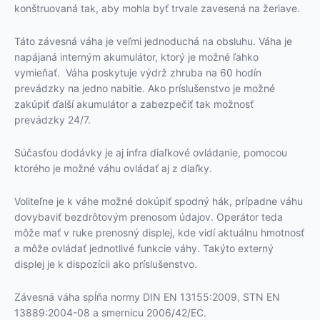
konštruovaná tak, aby mohla byť trvale zavesená na žeriave.
Táto závesná váha je veľmi jednoduchá na obsluhu. Váha je
napájaná interným akumulátor, ktorý je možné ľahko
vymieňať. Váha poskytuje výdrž zhruba na 60 hodín
prevádzky na jedno nabitie. Ako príslušenstvo je možné
zakúpiť ďalší akumulátor a zabezpečiť tak možnosť
prevádzky 24/7.
Súčasťou dodávky je aj infra diaľkové ovládanie, pomocou
ktorého je možné váhu ovládať aj z diaľky.
Voliteľne je k váhe možné dokúpiť spodný hák, prípadne váhu
dovybaviť bezdrôtovým prenosom údajov. Operátor teda
môže mať v ruke prenosný displej, kde vidí aktuálnu hmotnosť
a môže ovládať jednotlivé funkcie váhy. Takýto externý
displej je k dispozícii ako príslušenstvo.
Závesná váha spĺňa normy DIN EN 13155:2009, STN EN
13889:2004-08 a smernicu 2006/42/EC.