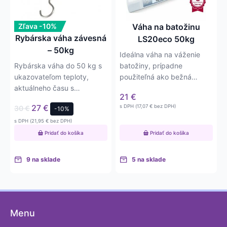
Zľava -10%
Váha na batožinu
Rybárska váha závesná
LS20eco 50kg
– 50kg
Ideálna váha na váženie
Rybárska váha do 50 kg s
batožiny, prípadne
ukazovateľom teploty,
použiteľná ako bežná
aktuálneho času s
závesná váha – mincier.
21
€
kalkulačkou a metrom.
27
€
s DPH (
17,07
€
bez DPH)
30
€
-10%
Ideálna pre…
s DPH (
21,95
€
bez DPH)
Pridať do košíka
Pridať do košíka
9 na sklade
5 na sklade
Menu