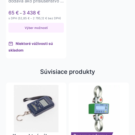
dodáva ako príslušenstvo k
produktu.
1,5t, 6t, 9t, 15t, 22t a 30t…
Price
65
€
3 438
€
–
range:
Price
s DPH (
52,85
€
–
2 795,12
€
bez DPH)
65 €
range:
52,85 €
through
Výber možností
through
3 438 €
2 795,12 €
Niektoré váživosti sú
skladom
Súvisiace produkty
Tento
produkt
má
viacero
variantov.
Možnosti
si
môžete