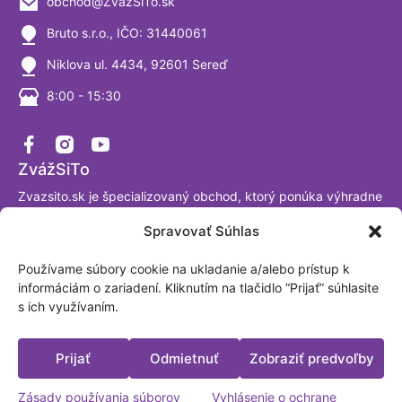
obchod@ZvazSiTo.sk
Bruto s.r.o., IČO: 31440061
Niklova ul. 4434, 92601 Sereď
8:00 - 15:30
ZvážSiTo
Zvazsito.sk je špecializovaný obchod, ktorý ponúka výhradne
váhy a vážiace systémy. Ako firma sa venujeme výrobe a
Spravovať Súhlas
predaju digitálnych váh už viac ako 30 rokov a sme
presvedčení, že tomuto segmentu naozaj rozumieme. Sme
Používame súbory cookie na ukladanie a/alebo prístup k
akreditované laboratórium podľa ISO/IEC 17025:2017.
informáciám o zariadení. Kliknutím na tlačidlo “Prijať” súhlasite
Fakturačná adresa: BRUTO, spol. s.r.o. Nová Trnavská 913
s ich využívaním.
Sereď, Slovensko IČO: 31440061
Platobné možnosti
Prijať
Odmietnuť
Zobraziť predvoľby
Zásady používania súborov
Vyhlásenie o ochrane