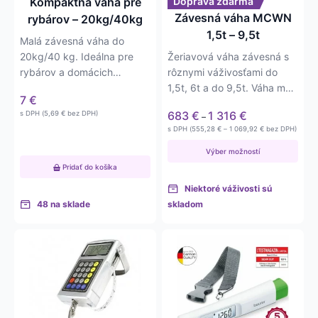
Kompaktná váha pre
Doprava zdarma
vybrať
Závesná váha MCWN
rybárov – 20kg/40kg
na
1,5t – 9,5t
Malá závesná váha do
stránke
20kg/40 kg. Ideálna pre
Žeriavová váha závesná s
produktu.
rybárov a domácich
rôznymi váživosťami do
majstrov. Váha má delený
1,5t, 6t a do 9,5t. Váha má
7
€
dielik –…
jednoduchú obsluhu a je
Price
683
€
1 316
€
s DPH (
5,69
€
bez DPH)
–
napájaná 4xAA…
range:
Price
s DPH (
555,28
€
–
1 069,92
€
bez DPH)
683 €
range:
555,28 €
through
Výber možností
through
1 316 €
Pridať do košíka
1 069,92 €
Niektoré váživosti sú
48 na sklade
skladom