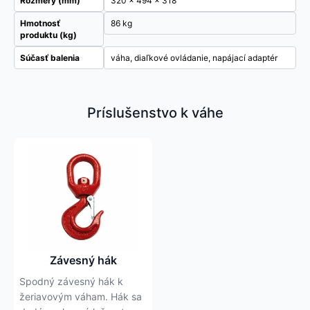
Rozmery (mm)
320 x 494 x 318
Hmotnosť
86 kg
produktu (kg)
Súčasť balenia
váha, diaľkové ovládanie, napájací adaptér
Príslušenstvo k váhe
Tento
produkt
má
viacero
variantov.
Možnosti
si
môžete
Závesný hák
vybrať
Spodný závesný hák k
na
žeriavovým váham. Hák sa
stránke