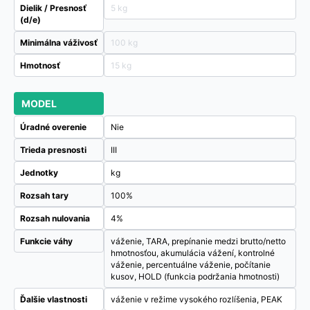
Dielik / Presnosť
5 kg
(d/e)
Minimálna váživosť
100 kg
Hmotnosť
15 kg
MODEL
Úradné overenie
Nie
Trieda presnosti
III
Jednotky
kg
Rozsah tary
100%
Rozsah nulovania
4%
Funkcie váhy
váženie, TARA, prepínanie medzi brutto/netto
hmotnosťou, akumulácia vážení, kontrolné
váženie, percentuálne váženie, počítanie
kusov, HOLD (funkcia podržania hmotnosti)
Ďalšie vlastnosti
váženie v režime vysokého rozlíšenia, PEAK