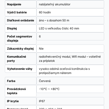
Napájanie
nabíjateľný akumulátor
Výdrž batérie
60 hodín
Diaľkové ovládanie
áno – s dosahom 50 m
Displej
LED s veľkosťou číslic 40 mm
Počet segmentov
6
displeja
Zákaznícky displej
Nie
Komunikačné
radiofrekvenčný modul, Wifi modul – volietľné
porty
za príplatok
Vyhotovenie váhy
vysoko odolná oceľová konštrukcia s
protipožiarnym náterom
Farba
Červená
Prevádzková
-10°C ~ +80°C
teplota
IP krytie
IP67