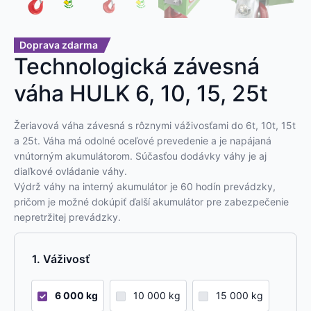
Doprava zdarma
Technologická závesná
váha HULK 6, 10, 15, 25t
Žeriavová váha závesná s rôznymi váživosťami do 6t, 10t, 15t
a 25t. Váha má odolné oceľové prevedenie a je napájaná
vnútorným akumulátorom. Súčasťou dodávky váhy je aj
diaľkové ovládanie váhy.
Výdrž váhy na interný akumulátor je 60 hodín prevádzky,
pričom je možné dokúpiť ďalší akumulátor pre zabezpečenie
nepretržitej prevádzky.
Váživosť
6 000 kg
10 000 kg
15 000 kg