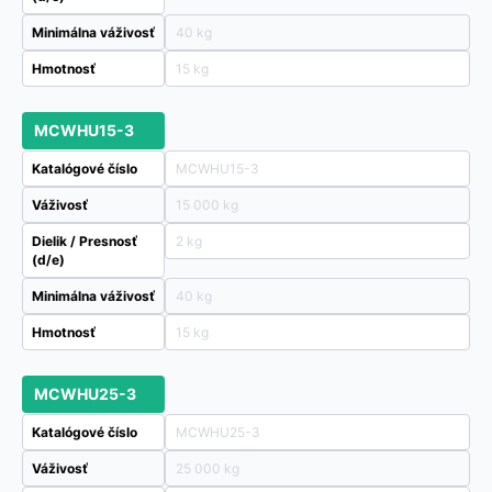
Minimálna váživosť
40 kg
Hmotnosť
15 kg
MCWHU15-3
Katalógové číslo
MCWHU15-3
Váživosť
15 000 kg
Dielik / Presnosť
2 kg
(d/e)
Minimálna váživosť
40 kg
Hmotnosť
15 kg
MCWHU25-3
Katalógové číslo
MCWHU25-3
Váživosť
25 000 kg