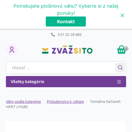
Prejsť na obsah
Potrebujete plošinovú váhu? Vyberte si z našej
×
ponuky!
Kontakt
031 20 28 965
0
My Account
Search for:
Všetky kategórie
Váhy podľa kategórie
/
Príslušenstvo k váham
/
Termálna tlačiareň
HPRT LPQ80