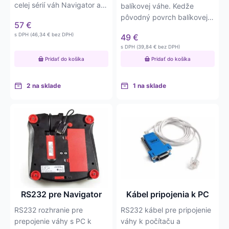
celej sérií váh Navigator a
balíkovej váhe. Kedže
taktiež modelov Scout a…
pôvodný povrch balíkovej
57
€
váhy je plastový, vďaka
s DPH (
46,34
€
bez DPH)
49
€
tejto…
s DPH (
39,84
€
bez DPH)
Pridať do košíka
Pridať do košíka
2 na sklade
1 na sklade
RS232 pre Navigator
Kábel pripojenia k PC
RS232 rozhranie pre
RS232 kábel pre pripojenie
prepojenie váhy s PC k
váhy k počítaču a