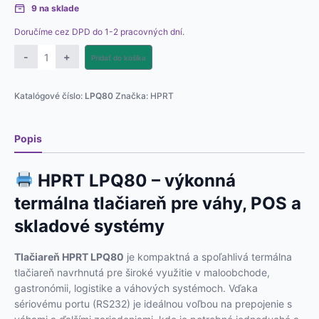
9 na sklade
Doručíme cez DPD do 1-2 pracovných dní.
množstvo
-
+
Pridať do košíka
Termálna
tlačiareň
Katalógové číslo:
LPQ80
Značka:
HPRT
HPRT
LPQ80
Popis
HPRT LPQ80 – výkonná
termálna tlačiareň pre váhy, POS a
skladové systémy
Tlačiareň HPRT LPQ80
je kompaktná a spoľahlivá termálna
tlačiareň navrhnutá pre široké využitie v maloobchode,
gastronómii, logistike a váhových systémoch. Vďaka
sériovému portu (RS232) je ideálnou voľbou na prepojenie s