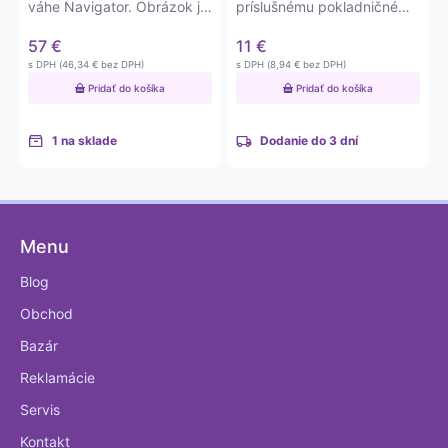
váhe Navigator. Obrázok je
príslušnému pokladničnému
len ilustračný – na…
softvéru.
57
€
11
€
s DPH (
46,34
€
bez DPH)
s DPH (
8,94
€
bez DPH)
Pridať do košíka
Pridať do košíka
1 na sklade
Dodanie do 3 dní
Menu
Blog
Obchod
Bazár
Reklamácie
Servis
Kontakt