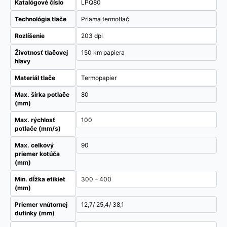
Katalógové číslo
LPQ80
Technológia tlače
Priama termotlač
Rozlíšenie
203 dpi
Životnosť tlačovej
150 km papiera
hlavy
Materiál tlače
Termopapier
Max. šírka potlače
80
(mm)
Max. rýchlosť
100
potlače (mm/s)
Max. celkový
90
priemer kotúča
(mm)
Min. dĺžka etikiet
300 – 400
(mm)
Priemer vnútornej
12,7/ 25,4/ 38,1
dutinky (mm)