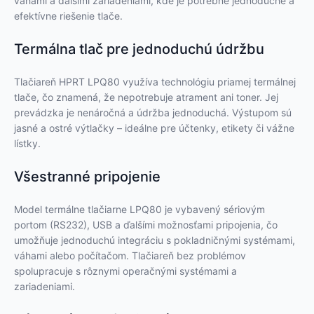
váhami a ďalšími zariadeniami, kde je potrebné jednoduché a
efektívne riešenie tlače.
Termálna tlač pre jednoduchú údržbu
Tlačiareň HPRT LPQ80 využíva technológiu priamej termálnej
tlače, čo znamená, že nepotrebuje atrament ani toner. Jej
prevádzka je nenáročná a údržba jednoduchá. Výstupom sú
jasné a ostré výtlačky – ideálne pre účtenky, etikety či vážne
lístky.
Všestranné pripojenie
Model termálne tlačiarne LPQ80 je vybavený sériovým
portom (RS232), USB a ďalšími možnosťami pripojenia, čo
umožňuje jednoduchú integráciu s pokladničnými systémami,
váhami alebo počítačom. Tlačiareň bez problémov
spolupracuje s rôznymi operačnými systémami a
zariadeniami.