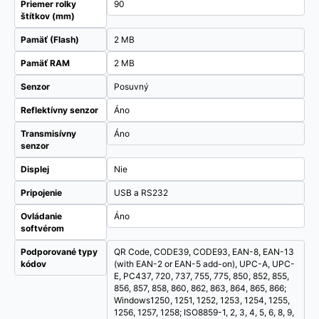
Priemer rolky
90
štítkov (mm)
Pamäť (Flash)
2 MB
Pamäť RAM
2 MB
Senzor
Posuvný
Reflektívny senzor
Áno
Transmisívny
Áno
senzor
Displej
Nie
Pripojenie
USB a RS232
Ovládanie
Áno
softvérom
Podporované typy
QR Code, CODE39, CODE93, EAN-8, EAN-13
kódov
(with EAN-2 or EAN-5 add-on), UPC-A, UPC-
E, PC437, 720, 737, 755, 775, 850, 852, 855,
856, 857, 858, 860, 862, 863, 864, 865, 866;
Windows1250, 1251, 1252, 1253, 1254, 1255,
1256, 1257, 1258; ISO8859-1, 2, 3, 4, 5, 6, 8, 9,