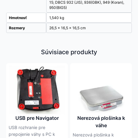
15; DBCS 932 (JIS), 936(GBK), 949 (Koran),
950(BIG5)
Hmotnosť
1,540 kg
Rozmery
26,5 × 16,5 × 16,5 cm
Súvisiace produkty
USB pre Navigator
Nerezová plošinka k
váhe
USB rozhranie pre
prepojenie váhy s PC k
Nerezová plošinka k