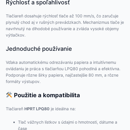
Rýchlosť a spoľahlivosť
Tlačiareň dosahuje rýchlosť tlače až 100 mm/s, čo zaručuje
plynulý chod aj v rušných prevádzkach. Mechanizmus tlače je
navrhnutý na dlhodobé používanie a zvláda vysoké objemy
výtlačkov.
Jednoduché používanie
Vďaka automatickému odrezávaniu papiera a intuitívnemu
ovládaniu je práca s tlačiarňou LPQ80 pohodlná a efektívna.
Podporuje rôzne šírky papiera, najčastejšie 80 mm, a rôzne
formáty výstupov.
Použitie a kompatibilita
Tlačiareň
HPRT LPQ80
je ideálna na:
Tlač vážnych lístkov s údajmi o hmotnosti, dátume a
čase