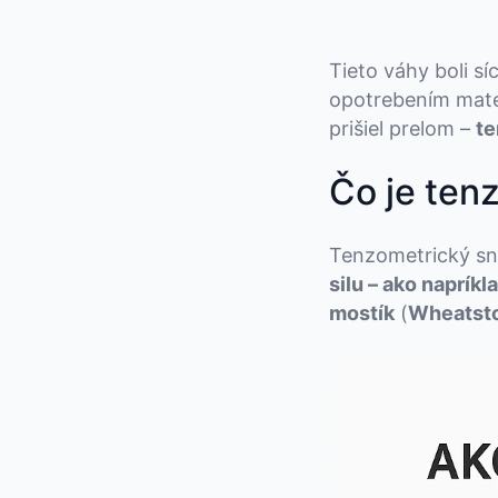
Tieto váhy boli sí
opotrebením mater
prišiel prelom –
te
Čo je ten
Tenzometrický sn
silu – ako napríkl
mostík
(
Wheatst