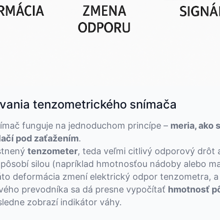
ovania tenzometrického snímača
ímač funguje na jednoduchom princípe –
meria, ako 
lačí pod zaťažením
.
estnený
tenzometer
, teda veľmi citlivý odporový drôt a
pôsobí silou (napríklad hmotnosťou nádoby alebo ma
áto deformácia zmení elektrický odpor tenzometra,
ového prevodníka sa dá presne vypočítať
hmotnosť p
sledne zobrazí indikátor váhy.