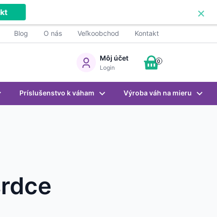
×
kt
Blog
O nás
Veľkoobchod
Kontakt
Môj účet
0
Login
Príslušenstvo k váham
Výroba váh na mieru
srdce