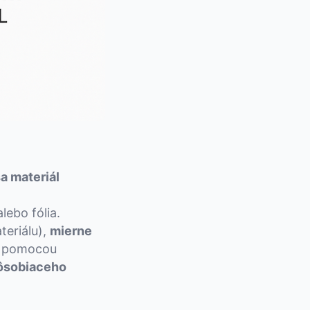
sa materiál
lebo fólia.
teriálu),
mierne
 a pomocou
ôsobiaceho