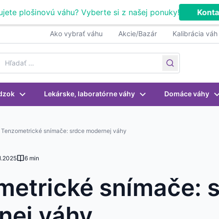
ujete plošinovú váhu? Vyberte si z našej ponuky!
Konta
Ako vybrať váhu
Akcie/Bazár
Kalibrácia váh
earch for:
dzok
Lekárske, laboratórne váhy
Domáce váhy
Tenzometrické snímače: srdce modernej váhy
1.2025
6 min
etrické snímače: 
nej váhy