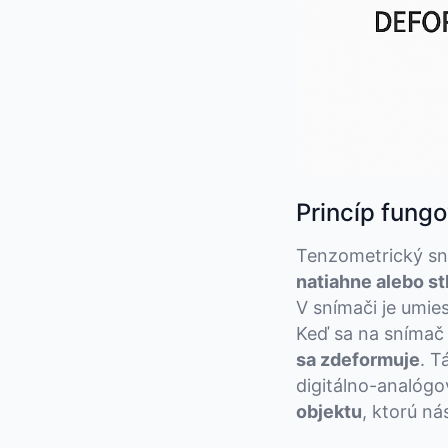
Princíp fung
Tenzometrický sn
natiahne alebo st
V snímači je umi
Keď sa na snímač 
sa zdeformuje
. T
digitálno-analóg
objektu
, ktorú ná