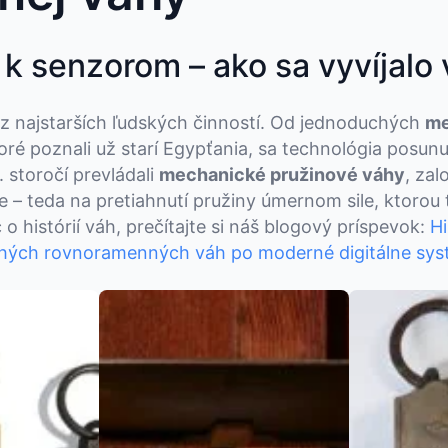
 k senzorom – ako sa vyvíjalo
 z najstarších ľudských činností. Od jednoduchých
me
toré poznali už starí Egypťania, sa technológia posun
. storočí prevládali
mechanické pružinové váhy
, za
 teda na pretiahnutí pružiny úmernom sile, ktorou 
 o histórií váh, prečítajte si náš blogový príspevok:
Hi
hých rovnoramenných váh po moderné digitálne sy