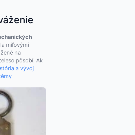
 váženie
chanických
ula míľovými
ložené na
teleso pôsobí. Ak
stória a vývoj
stémy