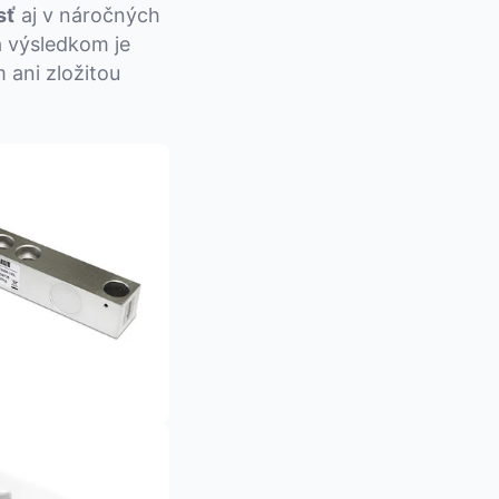
sť
aj v náročných
a výsledkom je
m ani zložitou