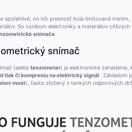
ce spoľahlivé, no ich presnosť bola limitovaná trením,
iálov. So vznikom elektroniky a materiálov citlivých
nzometrické snímače
.
zometrický snímač
ímač (alebo
tenzometer
) je elektronické zariadenie,
ad tlak či kompresiu na elektrický signál
. Základom j
onov most
), často zložený z tenkých odporových drôt