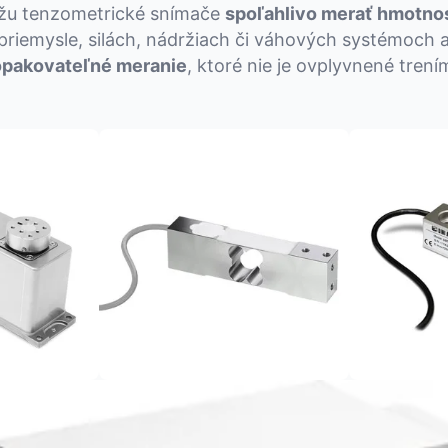
žu tenzometrické snímače
spoľahlivo merať hmotno
riemysle, silách, nádržiach či váhových systémoch 
 opakovateľné meranie
, ktoré nie je ovplyvnené trení