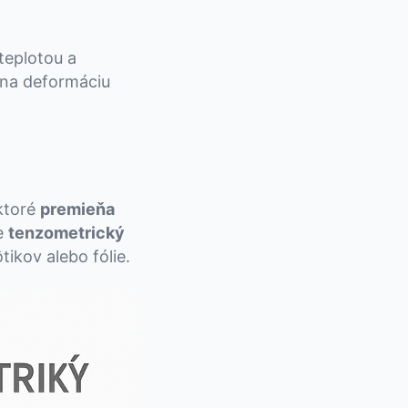
 teplotou a
 na deformáciu
 ktoré
premieňa
e
tenzometrický
ikov alebo fólie.