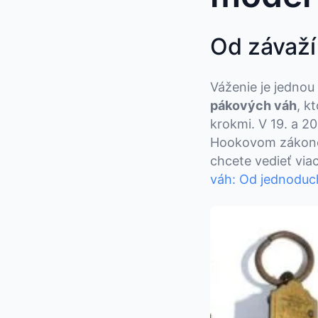
Od závaží
Váženie je jednou
pákových váh
, k
krokmi. V 19. a 20
Hookovom zákone –
chcete vedieť viac
váh: Od jednoduc