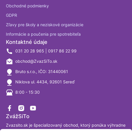
Obchodné podmienky
GDPR
Zľavy pre školy a neziskové organizácie
Informácie a poučenia pre spotrebiteľa
Kontaktné údaje
031 20 28 965 | 0917 86 22 99
obchod@ZvazSiTo.sk
Bruto s.r.o., IČO: 31440061
Niklova ul. 4434, 92601 Sereď
8:00 - 15:30
ZvážSiTo
Zvazsito.sk je špecializovaný obchod, ktorý ponúka výhradne
váhy a vážiace systémy. Ako firma sa venujeme výrobe a