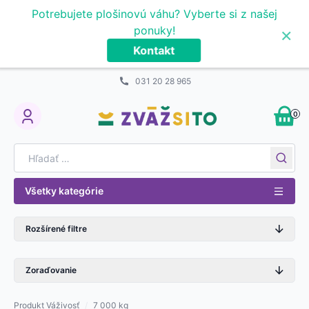
Prejsť na obsah
Potrebujete plošinovú váhu? Vyberte si z našej
×
ponuky!
Kontakt
031 20 28 965
0
My Account
Search for:
Všetky kategórie
Rozšírené filtre
Zoraďovanie
Produkt Váživosť
/
7 000 kg