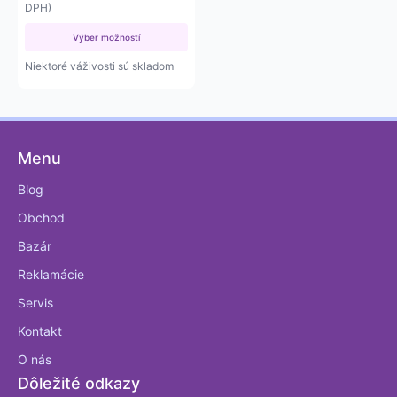
65 €
range:
DPH)
through
52,85 €
3 438 €
Výber možností
through
2 795,12 €
Niektoré váživosti sú skladom
Menu
Blog
Obchod
Bazár
Reklamácie
Servis
Kontakt
O nás
Dôležité odkazy