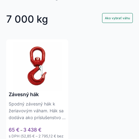
7 000 kg
Ako vybrať váhu
Tento
produkt
má
viacero
variantov.
Možnosti
si
môžete
Závesný hák
vybrať
Spodný závesný hák k
na
žeriavovým váham. Hák sa
stránke
dodáva ako príslušenstvo k
produktu.
1,5t, 6t, 9t, 15t, 22t a 30t…
Price
65
€
3 438
€
–
range:
Price
s DPH (
52,85
€
–
2 795,12
€
bez