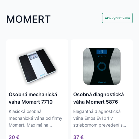
MOMERT
Ako vybrať váhu
Osobná mechanická
Osobná diagnostická
váha Momert 7710
váha Momert 5876
Klasická osobná
Elegantná diagnostická
mechanická váha od firmy
váha Emos Ev104 v
Momert. Maximálna
striebornom prevedení s
váživosť je 125kg s
čiernymi detailmi. Váha
20
€
37
€
presnosťou na 1kg.
má…