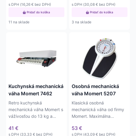
s DPH (
16,26
€
bez DPH)
s DPH (
30,08
€
bez DPH)
Pridať do košíka
Pridať do košíka
11 na sklade
3 na sklade
Kuchynská mechanická
Osobná mechanická
váha Momert 7462
váha Momert 5207
Retro kuchynská
Klasická osobná
mechanická váha Momert s
mechanická váha od firmy
váživosťou do 13 kg a
Momert. Maximálna
presnosťou váženia na 10
váživosť je 200kg s
41
€
53
€
g. Váha má…
presnosťou na 1kg.
s DPH (
33,33
€
bez DPH)
s DPH (
43,09
€
bez DPH)