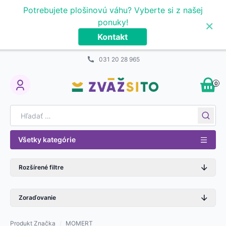
Prejsť na obsah
Potrebujete plošinovú váhu? Vyberte si z našej
×
ponuky!
Kontakt
031 20 28 965
0
My Account
Search for:
Všetky kategórie
Rozšírené filtre
Zoraďovanie
Produkt Značka
/
MOMERT