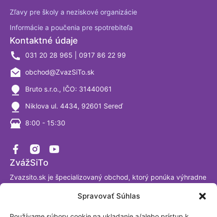
Zľavy pre školy a neziskové organizácie
Informácie a poučenia pre spotrebiteľa
Kontaktné údaje
031 20 28 965 | 0917 86 22 99
obchod@ZvazSiTo.sk
Bruto s.r.o., IČO: 31440061
Niklova ul. 4434, 92601 Sereď
8:00 - 15:30
ZvážSiTo
Zvazsito.sk je špecializovaný obchod, ktorý ponúka výhradne
váhy a vážiace systémy. Ako firma sa venujeme výrobe a
Spravovať Súhlas
predaju digitálnych váh už viac ako 30 rokov a sme
presvedčení, že tomuto segmentu naozaj rozumieme. Sme
Používame súbory cookie na ukladanie a/alebo prístup k