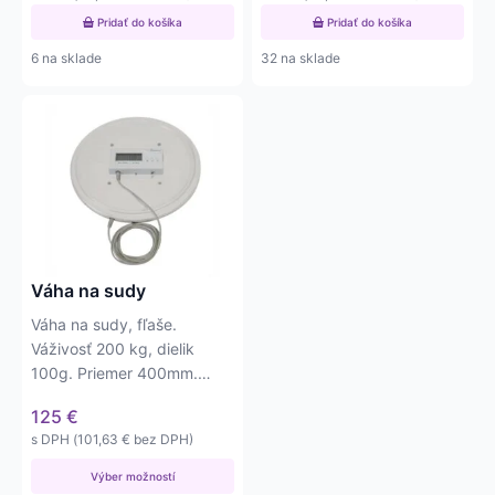
Pridať do košíka
Pridať do košíka
6 na sklade
32 na sklade
Tento
produkt
má
viacero
variantov.
Možnosti
si
môžete
Váha na sudy
vybrať
Váha na sudy, fľaše.
na
Váživosť 200 kg, dielik
stránke
100g. Priemer 400mm.
produktu.
Výška iba 38mm.
125
€
s DPH (
101,63
€
bez DPH)
Výber možností