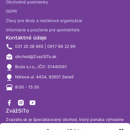
Obchodné podmienky
GDPR
Zľavy pre školy a neziskové organizácie
Informácie a poučenia pre spotrebiteľa
Kontaktné údaje
031 20 28 965 | 0917 86 22 99
obchod@ZvazSiTo.sk
Bruto s.r.o., IČO: 31440061
Niklova ul. 4434, 92601 Sereď
8:00 - 15:30
ZvážSiTo
Zvazsito.sk je špecializovaný obchod, ktorý ponúka výhradne
váhy a vážiace systémy. Ako firma sa venujeme výrobe a