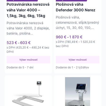
vybrať
vybrať
Potravinárska nerezová
Plošinová váha
na
na
váha Valor 4000 –
Defender 3000 Nerez
stránke
stránke
1,5kg, 3kg, 6kg, 15kg
Plošinová váha,
produktu.
produktu.
celonerezová, stĺpik/predný
Potravinárska nerezová
úchyt, 15, 30, 60, 150,
váha Valor 4000, 2 displeje,
300kg. 30x35-50x65cm.
batéria, plošina
Price
960
€
1 870
€
–
194x242mm. Dielik od 0,2-
range:
Price
Price
s DPH (
780,49
€
–
1 520,33
€
523
€
603
€
–
2 g.
960 €
range:
range:
bez DPH)
Price
s DPH (
425,20
€
–
490,24
€
bez
through
523 €
780,49 
range:
DPH)
1 870 €
through
through
425,20 €
603 €
1 520,3
Výber možností
through
Výber možností
490,24 €
Dodanie do 5 - 7 dní
Dodanie do 1 - 2 týždňov
Tento
Tento
produkt
produkt
má
má
viacero
viacero
variantov.
variantov.
Možnosti
Možnosti