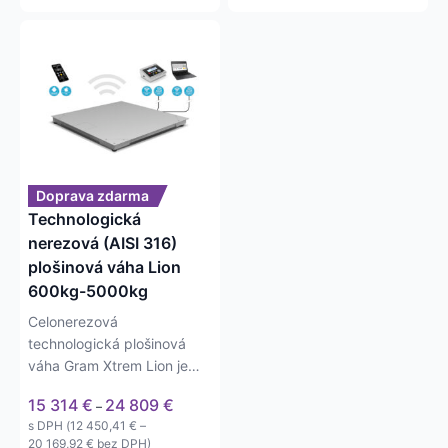
Tento
produkt
má
viacero
variantov.
Možnosti
si
môžete
Doprava zdarma
vybrať
Technologická
na
nerezová (AISI 316)
stránke
plošinová váha Lion
produktu.
600kg-5000kg
Celonerezová
technologická plošinová
váha Gram Xtrem Lion je
určená predovšetkým do
Price
15 314
€
24 809
€
–
prevádzky, v…
range:
s DPH (
12 450,41
€
–
15 314 €
Price
20 169,92
€
bez DPH)