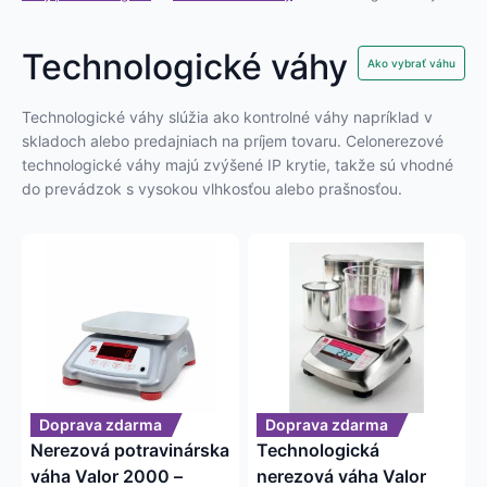
Technologické váhy
Ako vybrať váhu
Technologické váhy slúžia ako kontrolné váhy napríklad v
skladoch alebo predajniach na príjem tovaru. Celonerezové
technologické váhy majú zvýšené IP krytie, takže sú vhodné
do prevádzok s vysokou vlhkosťou alebo prašnosťou.
Tento
Tento
produkt
produkt
má
má
viacero
viacero
variantov.
variantov.
Možnosti
Možnosti
si
si
môžete
môžete
Doprava zdarma
Doprava zdarma
vybrať
vybrať
Nerezová potravinárska
Technologická
na
na
váha Valor 2000 –
nerezová váha Valor