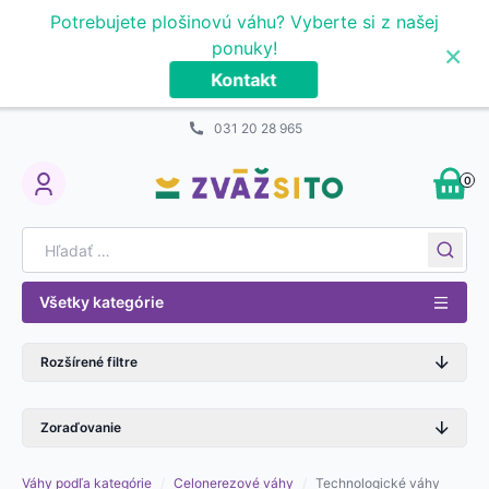
Prejsť na obsah
Potrebujete plošinovú váhu? Vyberte si z našej
×
ponuky!
Kontakt
031 20 28 965
0
My Account
Search for:
Všetky kategórie
Rozšírené filtre
Zoraďovanie
Váhy podľa kategórie
/
Celonerezové váhy
/
Technologické váhy