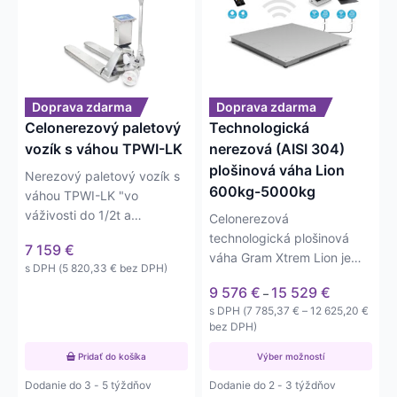
má
viacero
variantov.
Možnosti
si
môžete
Doprava zdarma
Doprava zdarma
vybrať
Celonerezový paletový
Technologická
na
vozík s váhou TPWI-LK
nerezová (AISI 304)
stránke
plošinová váha Lion
Nerezový paletový vozík s
produktu.
600kg-5000kg
váhou TPWI-LK "vo
váživosti do 1/2t a
Celonerezová
presnosťou na 0,5/1kg.
technologická plošinová
7 159
€
Indikátor s LCD displejom
váha Gram Xtrem Lion je
s DPH (
5 820,33
€
bez DPH)
umožňuje…
určená predovšetkým do
Price
9 576
€
15 529
€
–
prevádzky, v…
range:
Price
s DPH (
7 785,37
€
–
12 625,20
€
9 576 €
range
bez DPH)
through
7 785
15 529 €
Pridať do košíka
Výber možností
throu
12 62
Dodanie do 3 - 5 týždňov
Dodanie do 2 - 3 týždňov