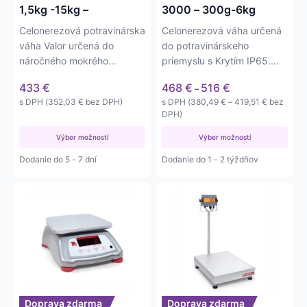
stránke
stránke
1,5kg -15kg –
3000 – 300g-6kg
produktu.
produktu.
Celonerezová potravinárska
Celonerezová váha určená
váha Valor určená do
do potravinárskeho
náročného mokrého
priemyslu s Krytím IP65.
prostredia. Váha má
Váživosti od 300g do
Price
433
€
468
€
516
€
–
nerezovú…
6000g a s…
range:
Price
s DPH (
352,03
€
bez DPH)
s DPH (
380,49
€
–
419,51
€
bez
468 €
range:
DPH)
through
380,49 €
516 €
Výber možností
Výber možností
through
419,51 €
Dodanie do 5 - 7 dní
Dodanie do 1 - 2 týždňov
Tento
Tento
produkt
produkt
má
má
viacero
viacero
variantov.
variantov.
Možnosti
Možnosti
si
si
môžete
môžete
Doprava zdarma
Doprava zdarma