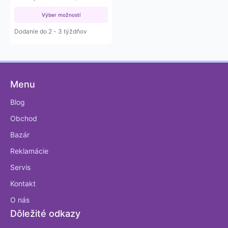
through
range:
24 809 €
Výber možností
12 450,41 €
through
Dodanie do 2 - 3 týždňov
20 169,92 €
Menu
Blog
Obchod
Bazár
Reklamácie
Servis
Kontakt
O nás
Dôležité odkazy