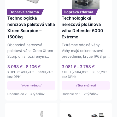
si
si
môžete
môžete
Doprava zdarma
Doprava zdarma
vybrať
vybrať
Technologická
Technologická
na
na
nerezová paletová váha
nerezová plošinová
stránke
stránke
Xtrem Scorpion –
váha Defender 6000
produktu.
produktu.
1500kg
Extreme
Obchodná nerezová
Extrémne odolné váhy.
paletová váha Gram Xtrem
Váhy majú celonerezové
Scorpion s rozšírenými
prevedenie, krytie IP68 pri
lyžinami aj pre váženie
indikátore a IP69K pri…
Price
Price
3 063
€
8 106
€
3 081
€
3 758
€
–
–
IBC…
range:
range:
Price
Price
s DPH (
2 490,24
€
–
6 590,24
€
s DPH (
2 504,88
€
–
3 055,28
€
3 063 €
3 081 €
range:
range:
bez DPH)
bez DPH)
through
through
2 490,24 €
2 504,
8 106 €
3 758 €
Výber možností
through
Výber možností
throug
6 590,24 €
3 055,
Dodanie do 2 - 3 týždňov
Dodanie do 1 - 2 týždňov
Tento
produkt