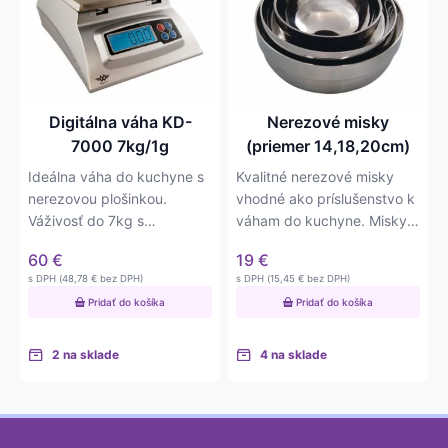
Digitálna váha KD-
Nerezové misky
7000 7kg/1g
(priemer 14,18,20cm)
Ideálna váha do kuchyne s
Kvalitné nerezové misky
nerezovou plošinkou.
vhodné ako príslušenstvo k
Váživosť do 7kg s
váham do kuchyne. Misky
presnosťou na 1g.
majú priemery 14cm,
60
€
19
€
Nerezová vážiaca…
18cm…
s DPH (
48,78
€
bez DPH)
s DPH (
15,45
€
bez DPH)
Pridať do košíka
Pridať do košíka
2 na sklade
4 na sklade