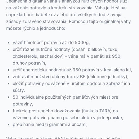
Jedinečná digitálna váha s analýzou nutričných hodnôt slúži
na váženie potravín a kontrolu stravovania. Váha je ideálna
napríklad pre diabetikov alebo pre všetkých dodržiavajú
zásady zdravého stravovania. Pomocou tejto originálnej váhy
môžete rýchlo a jednoducho:
vážiť hmotnosť potravín až do 5000g,
určiť rôzne nutričné hodnoty (obsah, bielkovín, tuku,
cholesterolu, sacharidov) – váha má v pamäti až 950
druhov potravín,
určiť energetickú hodnotu až 950 potravín v kcal alebo kJ,
zobraziť množstvo uhľohydrátov BE (chlebové jednotky),
uložiť potraviny odvážené v určitom období a zobraziť ich
súčty.
50 individuálne použiteľných pamäťových miest pre
potraviny,
funkcia postupného dovažovania (funkcia TARA) na
váženie potravín priamo po sebe alebo v jednej miske,
prepínanie medzi gramami a uncami,
Váha je napájaná tromi AAA batériami, ktoré sú súčasťou