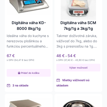
viacero
variantov.
Možnosti
si
môžete
Digitálna váha KD-
Digitálna váha SCM
vybrať
8000 8kg/1g
7kg/1g a 3kg/1g
na
Ideálna váha do kuchyne s
Takmer doživotná záruka,
stránke
nerezovou plošinkou a
váživosť do 7kg, alebo do
produktu.
funkciou percentuálneho
3kg s presnosťou na 1g.
navažovania. Váživosť do…
Veľkosť plošiny cca…
Price
67
€
46
€
54
€
–
range:
Price
s DPH (
54,47
€
bez DPH)
s DPH (
37,40
€
–
43,90
€
bez DPH)
46 €
range:
37,40 €
through
Výber možností
through
54 €
Pridať do košíka
43,90 €
Všetky váživosti sú
3 na sklade
skladom