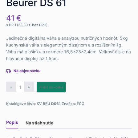
Beurer DS 61
41
€
s DPH (
33,33
€
bez DPH)
Jedinečná digitálna váha s analýzou nutričných hodnôt. 5kg
kuchynská váha s elegantným dizajnom a s rozlíšením 1g.
Váha má plošinku o rozmere 16,5x23x2,4cm. Veľkosť číslic na
hlavnom displeji až 1,5cm.
Na objednávku
množstvo
-
+
Pridať do košíka
Kuchynská
analytická
Katalógové číslo:
KV BEU DS61
Značka:
ECG
váha
Beurer
DS
Popis
Na stiahnutie
61