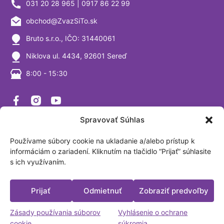
031 20 28 965 | 0917 86 22 99
obchod@ZvazSiTo.sk
Bruto s.r.o., IČO: 31440061
Niklova ul. 4434, 92601 Sereď
8:00 - 15:30
ZvážSiTo
Spravovať Súhlas
Zvazsito.sk je špecializovaný obchod, ktorý ponúka výhradne
váhy a vážiace systémy. Ako firma sa venujeme výrobe a
Používame súbory cookie na ukladanie a/alebo prístup k
predaju digitálnych váh už viac ako 30 rokov a sme
informáciám o zariadení. Kliknutím na tlačidlo “Prijať” súhlasite
s ich využívaním.
presvedčení, že tomuto segmentu naozaj rozumieme. Sme
akreditované laboratórium podľa ISO/IEC 17025:2017.
Fakturačná adresa: BRUTO, spol. s.r.o. Nová Trnavská 913
Prijať
Odmietnuť
Zobraziť predvoľby
Sereď, Slovensko IČO: 31440061
Platobné možnosti
Zásady používania súborov
Vyhlásenie o ochrane
cookie
súkromia