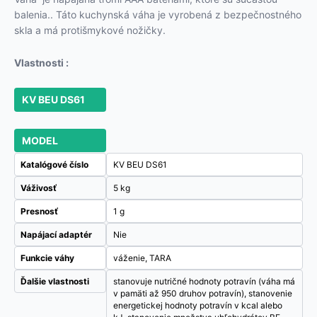
balenia.. Táto kuchynská váha je vyrobená z bezpečnostného
skla a má protišmykové nožičky.
Vlastnosti :
KV BEU DS61
MODEL
Katalógové číslo
KV BEU DS61
Váživosť
5 kg
Presnosť
1 g
Napájací adaptér
Nie
Funkcie váhy
váženie, TARA
Ďalšie vlastnosti
stanovuje nutričné hodnoty potravín (váha má
v pamäti až 950 druhov potravín), stanovenie
energetickej hodnoty potravín v kcal alebo