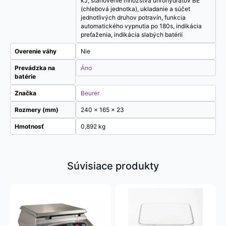
kJ, stanovenie množstva uhľohydrátov BE
(chlebová jednotka), ukladanie a súčet
jednotlivých druhov potravín, funkcia
automatického vypnutia po 180s, indikácia
preťaženia, indikácia slabých batérií
Overenie váhy
Nie
Prevádzka na
Áno
batérie
Značka
Beurer
Rozmery (mm)
240 x 165 x 23
Hmotnosť
0,892 kg
Súvisiace produkty
Tento
produkt
má