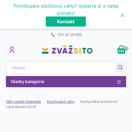
Prejsť na obsah
Potrebujete plošinovú váhu? Vyberte si z našej
×
ponuky!
Kontakt
031 20 28 965
0
My Account
Search for:
Všetky kategórie
Váhy podľa kategórie
/
Kuchynské váhy
/
Kuchynská analytická
váha Beurer DS 61