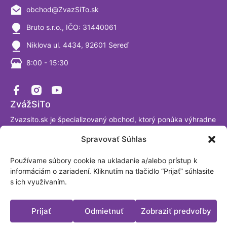
obchod@ZvazSiTo.sk
Bruto s.r.o., IČO: 31440061
Niklova ul. 4434, 92601 Sereď
8:00 - 15:30
ZvážSiTo
Zvazsito.sk je špecializovaný obchod, ktorý ponúka výhradne
váhy a vážiace systémy. Ako firma sa venujeme výrobe a
Spravovať Súhlas
predaju digitálnych váh už viac ako 30 rokov a sme
presvedčení, že tomuto segmentu naozaj rozumieme. Sme
Používame súbory cookie na ukladanie a/alebo prístup k
akreditované laboratórium podľa ISO/IEC 17025:2017.
informáciám o zariadení. Kliknutím na tlačidlo “Prijať” súhlasite
Fakturačná adresa: BRUTO, spol. s.r.o. Nová Trnavská 913
s ich využívaním.
Sereď, Slovensko IČO: 31440061
Platobné možnosti
Prijať
Odmietnuť
Zobraziť predvoľby