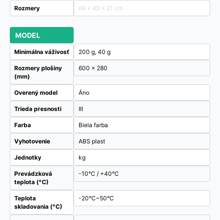
Rozmery
69 × 49 × 21 cm
MODEL
Minimálna váživosť
200 g, 40 g
Rozmery plošiny
600 x 280
(mm)
Overený model
Áno
Trieda presnosti
III
Farba
Biela farba
Vyhotovenie
ABS plast
Jednotky
kg
Prevádzková
-10°C / +40°C
teplota (°C)
Teplota
-20°C~50°C
skladovania (°C)