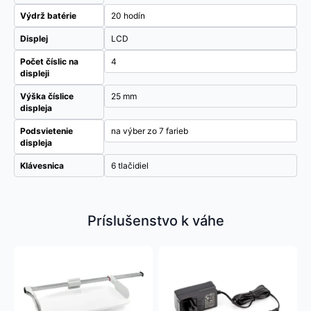
Výdrž batérie
20 hodín
Displej
LCD
Počet číslic na
4
displeji
Výška číslice
25 mm
displeja
Podsvietenie
na výber zo 7 farieb
displeja
Klávesnica
6 tlačidiel
Príslušenstvo k váhe