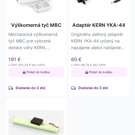
Výškomerná tyč MBC
Adaptér KERN YKA-44
Mechanická výškomerná
Originálny sieťový adaptér
tyč MBC pre vybrané
KERN YKA-44 určený na
detské váhy KERN,
napájanie alebo nabíjanie
umožňujúca presné meranie
kompatibilných váh…
191
€
60
€
dĺžky dieťaťa…
s DPH (
155,28
€
bez DPH)
s DPH (
48,78
€
bez DPH)
Pridať do košíka
Pridať do košíka
Dodanie do 3 dní
Dodanie do 3 dní