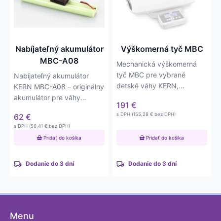
Nabíjateľný akumulátor
Výškomerná tyč MBC
MBC-A08
Mechanická výškomerná
tyč MBC pre vybrané
Nabíjateľný akumulátor
detské váhy KERN,
KERN MBC-A08 – originálny
umožňujúca presné meranie
akumulátor pre váhy
191
€
dĺžky dieťaťa…
značky KERN, ktorý…
s DPH (
155,28
€
bez DPH)
62
€
s DPH (
50,41
€
bez DPH)
Pridať do košíka
Pridať do košíka
Dodanie do 3 dní
Dodanie do 3 dní
Menu