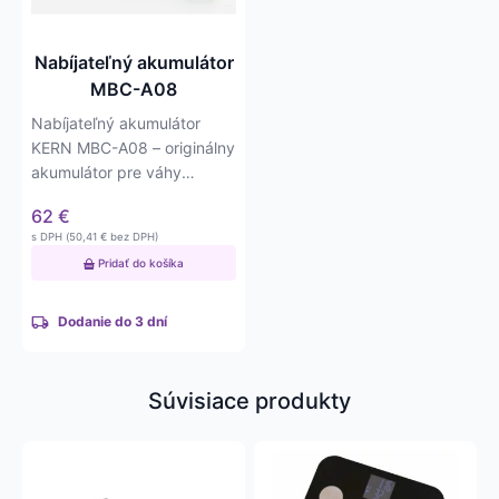
Nabíjateľný akumulátor
MBC-A08
Nabíjateľný akumulátor
KERN MBC-A08 – originálny
akumulátor pre váhy
značky KERN, ktorý…
62
€
s DPH (
50,41
€
bez DPH)
Pridať do košíka
Dodanie do 3 dní
Súvisiace produkty