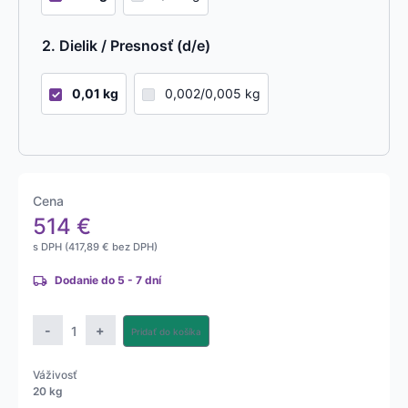
Dielik / Presnosť (d/e)
0,01 kg
0,002/0,005 kg
Cena
514
€
s DPH (
417,89
€
bez DPH)
Dodanie do 5 - 7 dní
množstvo
-
+
Pridať do košíka
Úradne
overená
Váživosť
detská
20 kg
váha