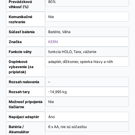
Prevádzková
80%
vlhkosť (%)
Komunikačné
Nie
rozhranie
Súčasť balenia
Batérie, Váha
Značka
KERN
Funkcie váhy
funkcia HOLD, Tara, váženie
Doplnkové
adaptér, dĺžkomer, opierka hlavy a nôh
vybavenie (za
príplatok)
Rozsah nulovania
–
Rozsah tary
-14,995 kg
Možnosť pripojenia
Nie
tlačiarne
Napájací adaptér
Áno
Batéria /
6 x AA, nie sú súčasťou
Akumulátor