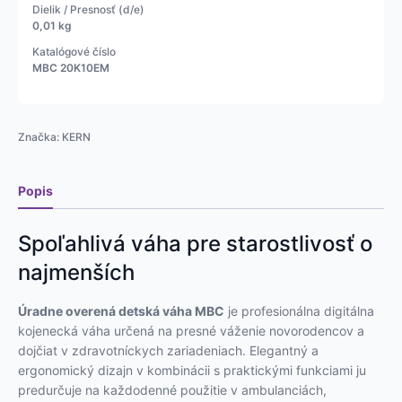
Dielik / Presnosť (d/e)
MBC
0,01 kg
Katalógové číslo
MBC 20K10EM
Značka:
KERN
Popis
Spoľahlivá váha pre starostlivosť o
najmenších
Úradne overená detská váha MBC
je profesionálna digitálna
kojenecká váha určená na presné váženie novorodencov a
dojčiat v zdravotníckych zariadeniach. Elegantný a
ergonomický dizajn v kombinácii s praktickými funkciami ju
predurčuje na každodenné použitie v ambulanciách,