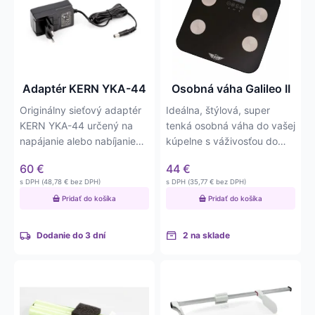
Adaptér KERN YKA-44
Osobná váha Galileo II
Originálny sieťový adaptér
Ideálna, štýlová, super
KERN YKA-44 určený na
tenká osobná váha do vašej
napájanie alebo nabíjanie
kúpelne s váživosťou do
kompatibilných váh…
150kg. Disponuje…
60
€
44
€
s DPH (
48,78
€
bez DPH)
s DPH (
35,77
€
bez DPH)
Pridať do košíka
Pridať do košíka
Dodanie do 3 dní
2 na sklade