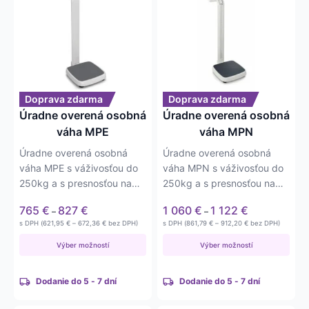
produkt
produkt
má
má
viacero
viacero
variantov.
variantov.
Možnosti
Možnosti
si
si
môžete
môžete
Doprava zdarma
Doprava zdarma
vybrať
vybrať
Úradne overená osobná
Úradne overená osobná
na
na
váha MPE
váha MPN
stránke
stránke
Úradne overená osobná
Úradne overená osobná
produktu.
produktu.
váha MPE s váživosťou do
váha MPN s váživosťou do
250kg a s presnosťou na
250kg a s presnosťou na
0,1kg. Napájanie na 6xAA
0,1kg. Napájanie na
Price
Price
765
€
827
€
1 060
€
1 122
€
–
–
batérií.
adaptér alebo…
range:
range:
Price
Price
s DPH (
621,95
€
–
672,36
€
bez DPH)
s DPH (
861,79
€
–
912,20
€
bez DPH)
765 €
1 060 €
range:
range:
621,95 €
861,79 €
through
through
Výber možností
Výber možností
through
through
827 €
1 122 €
672,36 €
912,20 €
Dodanie do 5 - 7 dní
Dodanie do 5 - 7 dní