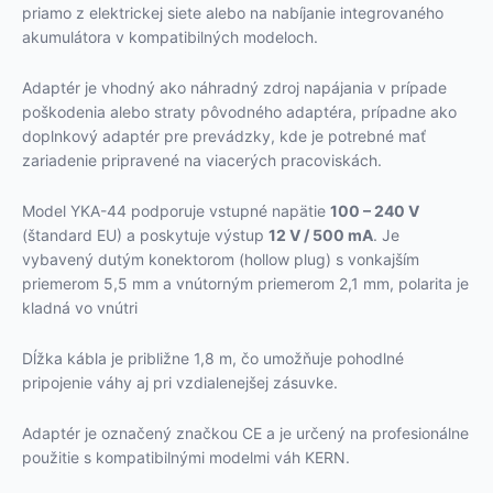
priamo z elektrickej siete alebo na nabíjanie integrovaného
akumulátora v kompatibilných modeloch.
Adaptér je vhodný ako náhradný zdroj napájania v prípade
poškodenia alebo straty pôvodného adaptéra, prípadne ako
doplnkový adaptér pre prevádzky, kde je potrebné mať
zariadenie pripravené na viacerých pracoviskách.
Model YKA-44 podporuje vstupné napätie
100 – 240 V
(štandard EU) a poskytuje výstup
12 V / 500 mA
. Je
vybavený dutým konektorom (hollow plug) s vonkajším
priemerom 5,5 mm a vnútorným priemerom 2,1 mm, polarita je
kladná vo vnútri
Dĺžka kábla je približne 1,8 m, čo umožňuje pohodlné
pripojenie váhy aj pri vzdialenejšej zásuvke.
Adaptér je označený značkou CE a je určený na profesionálne
použitie s kompatibilnými modelmi váh KERN.