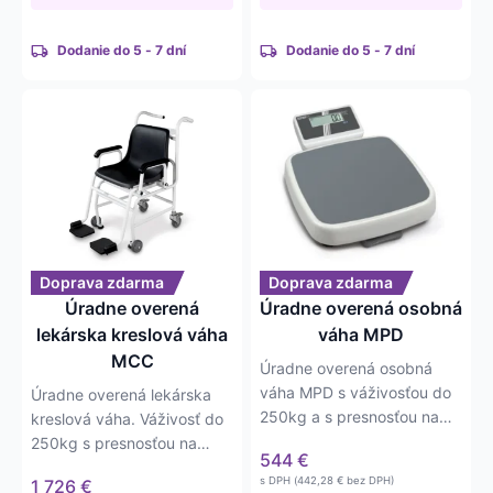
Dodanie do 5 - 7 dní
Dodanie do 5 - 7 dní
Doprava zdarma
Doprava zdarma
Úradne overená
Úradne overená osobná
lekárska kreslová váha
váha MPD
MCC
Úradne overená osobná
váha MPD s váživosťou do
Úradne overená lekárska
250kg a s presnosťou na
kreslová váha. Váživosť do
0,2kg. Napájanie na 6xAA
250kg s presnosťou na
544
€
batérií.
0,1kg. Napájanie na
s DPH (
442,28
€
bez DPH)
1 726
€
adaptér…