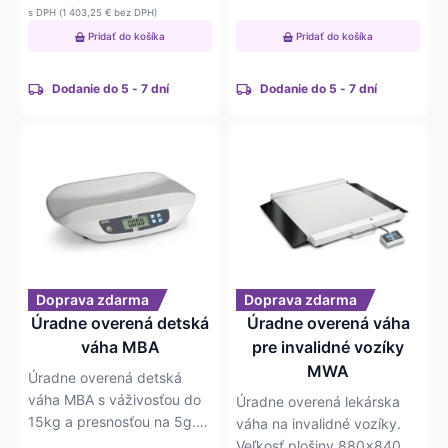
s DPH (
1 403,25
€
bez DPH)
Pridať do košíka
Pridať do košíka
Dodanie do 5 - 7 dní
Dodanie do 5 - 7 dní
Doprava zdarma
Doprava zdarma
Úradne overená detská
Úradne overená váha
váha MBA
pre invalidné vozíky
MWA
Úradne overená detská
váha MBA s váživosťou do
Úradne overená lekárska
15kg a presnosťou na 5g.
váha na invalidné vozíky.
Safe Guard vanička.
Veľkosť plošiny 880×840.