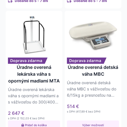
Dodanie do 5 - 7 dní
Dodanie do 5 - 7 dní
Tento
produkt
má
viacero
variantov.
Možnosti
si
môžete
Doprava zdarma
Doprava zdarma
vybrať
Úradne overená
Úradne overená detská
na
lekárska váha s
váha MBC
stránke
opornými madlami MTA
Úradne overená detská
produktu.
váha MBC s váživosťou do
Úradne overená lekárska
6/15kg a presnosťou na
váha s opornými madlami a
2/5g alebo do 20kg s
s váživosťou do 300/400kg
514
€
presnosťou na…
a s presnosťou na
s DPH (
417,89
€
bez DPH)
2 647
€
0,1/0,2kg.
s DPH (
2 152,03
€
bez DPH)
Pridať do košíka
Výber možností