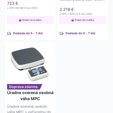
723
€
Váživosť do 300kg a s
s DPH (
587,80
€
bez DPH)
2 218
€
presnosťou…
s DPH (
1 803,25
€
bez DPH)
Pridať do košíka
Pridať do košíka
Dodanie do 5 - 7 dní
Dodanie do 5 - 7 dní
Tento
produkt
má
viacero
variantov.
Možnosti
si
môžete
Doprava zdarma
vybrať
Úradne overená osobná
na
váha MPC
stránke
Úradne overená osobná
produktu.
váha MPC s váživosťou do