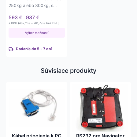
250kg alebo 300kg, s
presnosťou na 0,1kg.
Price
593
€
937
€
–
Napájanie na…
range:
Price
s DPH (
482,11
€
–
761,79
€
bez DPH)
593 €
range:
482,11 €
through
Výber možností
through
937 €
761,79 €
Dodanie do 5 - 7 dní
Súvisiace produkty
Kábel pripojenia k PC
RS232 pre Navigator