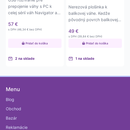
prepojenie váhy s PC k
Nerezová plošinka k
celej sérií váh Navigator a
balíkovej váhe. Kedže
taktiež modelov Scout a…
pôvodný povrch balíkovej
57
€
váhy je plastový, vďaka
s DPH (
46,34
€
bez DPH)
49
€
tejto…
s DPH (
39,84
€
bez DPH)
Pridať do košíka
Pridať do košíka
2 na sklade
1 na sklade
Menu
Blog
Obchod
Bazár
Reklamácie