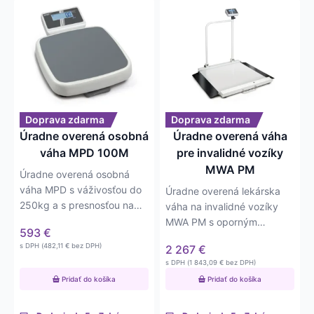
Doprava zdarma
Doprava zdarma
Úradne overená osobná
Úradne overená váha
váha MPD 100M
pre invalidné vozíky
MWA PM
Úradne overená osobná
váha MPD s váživosťou do
Úradne overená lekárska
250kg a s presnosťou na
váha na invalidné vozíky
0,2kg. Napájanie na 6xAA
MWA PM s oporným
593
€
batérií.
madlom. Veľkosť plošiny
s DPH (
482,11
€
bez DPH)
2 267
€
995×945. Váživosť…
s DPH (
1 843,09
€
bez DPH)
Pridať do košíka
Pridať do košíka