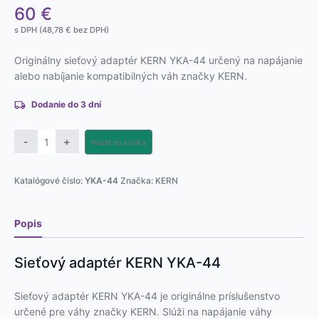
60
€
s DPH (
48,78
€
bez DPH)
Originálny sieťový adaptér KERN YKA-44 určený na napájanie
alebo nabíjanie kompatibilných váh značky KERN.
Dodanie do 3 dní
množstvo
-
+
Pridať do košíka
Adaptér
KERN
Katalógové číslo:
YKA-44
Značka:
KERN
YKA-
44
Popis
Sieťový adaptér KERN YKA-44
Sieťový adaptér KERN YKA-44 je originálne príslušenstvo
určené pre váhy značky KERN. Slúži na napájanie váhy