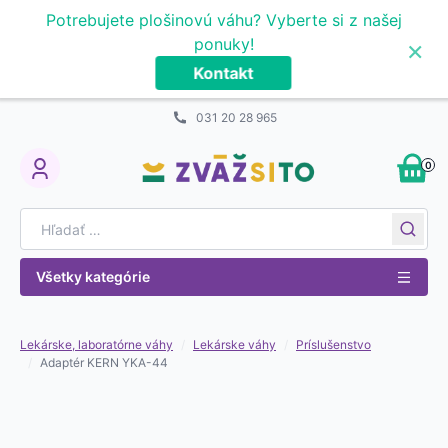
Prejsť na obsah
Potrebujete plošinovú váhu? Vyberte si z našej
×
ponuky!
Kontakt
031 20 28 965
0
My Account
Search for:
Všetky kategórie
Lekárske, laboratórne váhy
/
Lekárske váhy
/
Príslušenstvo
/
Adaptér KERN YKA-44