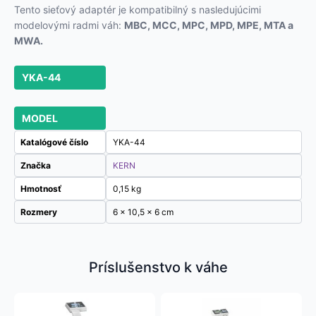
Tento sieťový adaptér je kompatibilný s nasledujúcimi
modelovými radmi váh:
MBC, MCC, MPC, MPD, MPE, MTA a
MWA.
YKA-44
MODEL
Katalógové číslo
YKA-44
Značka
KERN
Hmotnosť
0,15 kg
Rozmery
6 × 10,5 × 6 cm
Príslušenstvo k váhe
Tento
Tento