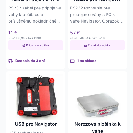
RS232 kábel pre pripojenie
RS232 rozhranie pre
váhy k počítaču a
prepojenie váhy s PC k
príslušnému pokladničnému
váhe Navigator. Obrázok je
softvéru.
len ilustračný – na…
11
€
57
€
s DPH (
8,94
€
bez DPH)
s DPH (
46,34
€
bez DPH)
Pridať do košíka
Pridať do košíka
Dodanie do 3 dní
1 na sklade
USB pre Navigator
Nerezová plošinka k
váhe
USB rozhranie pre