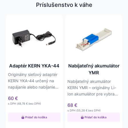
Príslušenstvo k váhe
Adaptér KERN YKA-44
Nabíjateľný akumulátor
YMR
Originálny sieťový adaptér
KERN YKA-44 určený na
Nabíjateľný akumulátor
napájanie alebo nabíjanie
KERN YMR – originálny Li-
kompatibilných váh…
Ion akumulátor pre vybrané
60
€
váhy KERN…
s DPH (
48,78
€
bez DPH)
68
€
s DPH (
55,28
€
bez DPH)
Pridať do košíka
Pridať do košíka