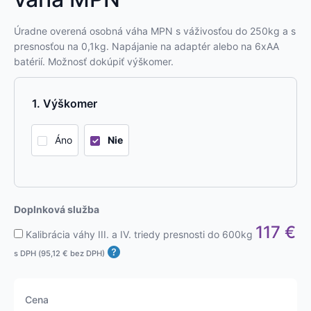
Úradne overená osobná váha MPN s váživosťou do 250kg a s
presnosťou na 0,1kg. Napájanie na adaptér alebo na 6xAA
batérií. Možnosť dokúpiť výškomer.
Výškomer
Áno
Nie
Doplnková služba
117
€
Kalibrácia váhy III. a IV. triedy presnosti do 600kg
s DPH (
95,12
€
bez DPH)
Cena