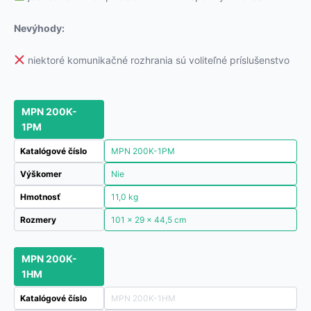
Nevýhody:
niektoré komunikačné rozhrania sú voliteľné príslušenstvo
MPN 200K-
1PM
Katalógové číslo
MPN 200K-1PM
Výškomer
Nie
Hmotnosť
11,0 kg
Rozmery
101 × 29 × 44,5 cm
MPN 200K-
1HM
Katalógové číslo
MPN 200K-1HM