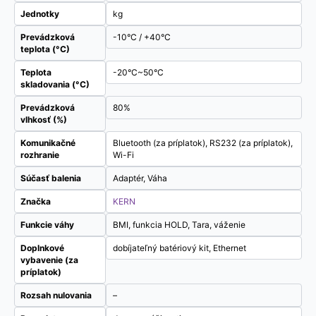
Jednotky
kg
Prevádzková
-10°C / +40°C
teplota (°C)
Teplota
-20°C~50°C
skladovania (°C)
Prevádzková
80%
vlhkosť (%)
Komunikačné
Bluetooth (za príplatok), RS232 (za príplatok),
rozhranie
Wi-Fi
Súčasť balenia
Adaptér, Váha
Značka
KERN
Funkcie váhy
BMI, funkcia HOLD, Tara, váženie
Doplnkové
dobíjateľný batériový kit, Ethernet
vybavenie (za
príplatok)
Rozsah nulovania
–