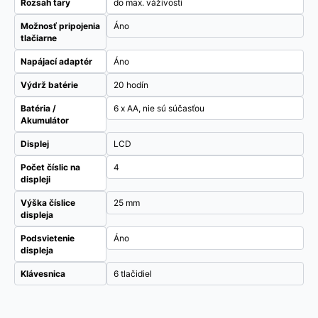
Rozsah tary
do max. váživosti
Možnosť pripojenia
Áno
tlačiarne
Napájací adaptér
Áno
Výdrž batérie
20 hodín
Batéria /
6 x AA, nie sú súčasťou
Akumulátor
Displej
LCD
Počet číslic na
4
displeji
Výška číslice
25 mm
displeja
Podsvietenie
Áno
displeja
Klávesnica
6 tlačidiel