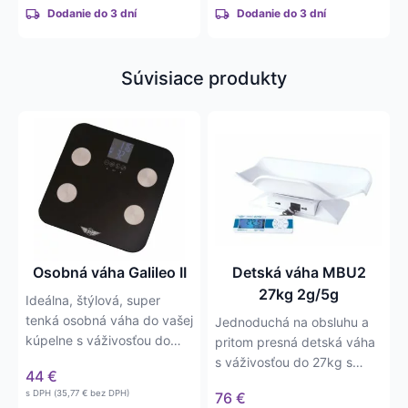
Dodanie do 3 dní
Dodanie do 3 dní
Súvisiace produkty
Osobná váha Galileo II
Detská váha MBU2
27kg 2g/5g
Ideálna, štýlová, super
tenká osobná váha do vašej
Jednoduchá na obsluhu a
kúpelne s váživosťou do
pritom presná detská váha
150kg. Disponuje…
s váživosťou do 27kg s
44
€
presnosťou na 2g/5g. Váha
s DPH (
35,77
€
bez DPH)
76
€
má…