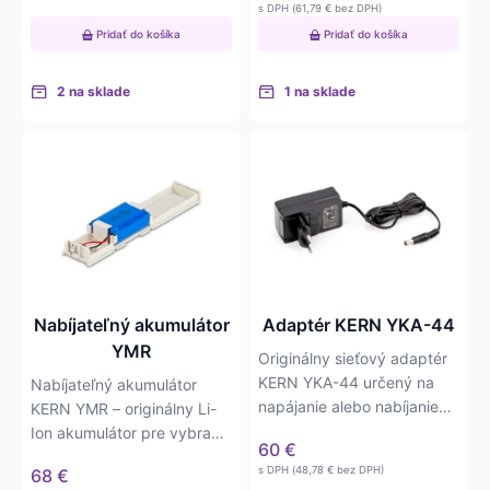
s DPH (
61,79
€
bez DPH)
Pridať do košíka
Pridať do košíka
2 na sklade
1 na sklade
Nabíjateľný akumulátor
Adaptér KERN YKA-44
YMR
Originálny sieťový adaptér
KERN YKA-44 určený na
Nabíjateľný akumulátor
napájanie alebo nabíjanie
KERN YMR – originálny Li-
kompatibilných váh…
Ion akumulátor pre vybrané
60
€
váhy KERN…
s DPH (
48,78
€
bez DPH)
68
€