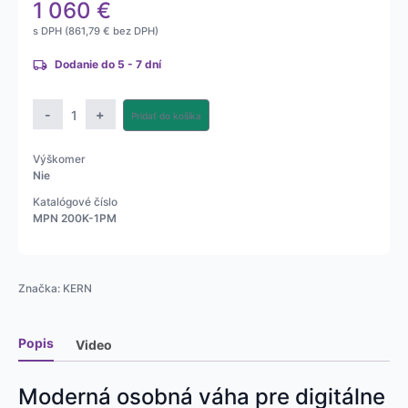
1 060
€
s DPH (
861,79
€
bez DPH)
Dodanie do 5 - 7 dní
množstvo
-
+
Pridať do košíka
Úradne
overená
Výškomer
osobná
Nie
váha
Katalógové číslo
MPN
MPN 200K-1PM
Značka:
KERN
Popis
Video
Moderná osobná váha pre digitálne