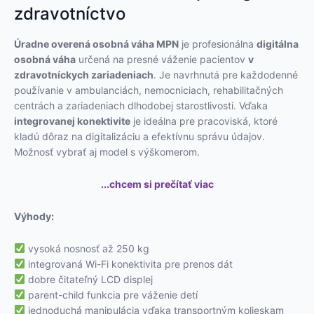
zdravotníctvo
Úradne overená osobná váha MPN
je profesionálna
digitálna
osobná váha
určená na presné váženie pacientov
v
zdravotníckych zariadeniach
. Je navrhnutá pre každodenné
používanie v ambulanciách, nemocniciach, rehabilitačných
centrách a zariadeniach dlhodobej starostlivosti. Vďaka
integrovanej konektivite
je ideálna pre pracoviská, ktoré
kladú dôraz na digitalizáciu a efektívnu správu údajov.
Možnosť vybrať aj model s výškomerom.
...chcem si prečítať viac
Výhody:
vysoká nosnosť až 250 kg
integrovaná Wi-Fi konektivita pre prenos dát
dobre čitateľný LCD displej
parent-child funkcia pre váženie detí
jednoduchá manipulácia vďaka transportným kolieskam