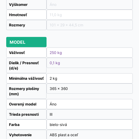
Výškomer
Áno
Hmotnosť
11,0 kg
Rozmery
101 × 29 × 44,5 cm
MODEL
Váživosť
250 kg
Dielik / Presnosť
0,1 kg
(d/e)
Minimálna váživosť
2 kg
Rozmery plošiny
365 x 360
(mm)
Overený model
Áno
Trieda presnosti
III
Farba
bielo-sivá
Vyhotovenie
ABS plast a oceľ