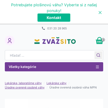
Prejsť na obsah
Potrebujete plošinovú váhu? Vyberte si z našej
×
ponuky!
Kontakt
031 20 28 965
0
My Account
Search for:
Všetky kategórie
Lekárske, laboratórne váhy
/
Lekárske váhy
/
Úradne overené osobné váhy
/
Úradne overená osobná váha MPN