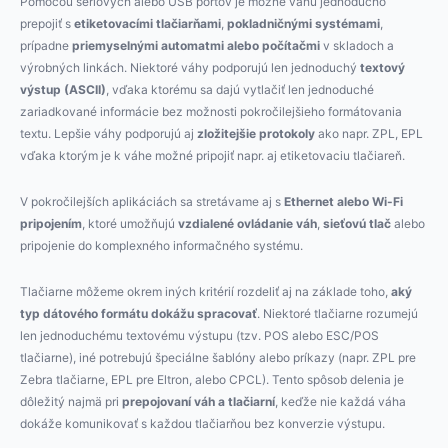
Pomocou sériových alebo USB portov je možné váhu jednoducho
prepojiť s
etiketovacími tlačiarňami
,
pokladničnými systémami
,
prípadne
priemyselnými automatmi alebo počítačmi
v skladoch a
výrobných linkách. Niektoré váhy podporujú len jednoduchý
textový
výstup (ASCII)
, vďaka ktorému sa dajú vytlačiť len jednoduché
zariadkované informácie bez možnosti pokročilejšieho formátovania
textu. Lepšie váhy podporujú aj
zložitejšie protokoly
ako napr. ZPL, EPL
vďaka ktorým je k váhe možné pripojiť napr. aj etiketovaciu tlačiareň.
V pokročilejších aplikáciách sa stretávame aj s
Ethernet alebo Wi-Fi
pripojením
, ktoré umožňujú
vzdialené ovládanie váh
,
sieťovú tlač
alebo
pripojenie do komplexného informačného systému.
Tlačiarne môžeme okrem iných kritérií rozdeliť aj na základe toho,
aký
typ dátového formátu dokážu spracovať
. Niektoré tlačiarne rozumejú
len jednoduchému textovému výstupu (tzv. POS alebo ESC/POS
tlačiarne), iné potrebujú špeciálne šablóny alebo príkazy (napr. ZPL pre
Zebra tlačiarne, EPL pre Eltron, alebo CPCL). Tento spôsob delenia je
dôležitý najmä pri
prepojovaní váh a tlačiarní
, keďže nie každá váha
dokáže komunikovať s každou tlačiarňou bez konverzie výstupu.