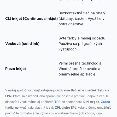
Bezkontaktná tlač na obaly
CIJ inkjet (Continuous Inkjet)
(dátumy, šarže). Využitie v
potravinárstve.
Sýte farby a menej odpadu.
Vosková (solid ink)
Používa sa pri grafických
výstupoch.
Veľmi presná technológia.
Piezo inkjet
Vhodná pre štítkovače a
priemyselné aplikácie.
V našej spoločnosti
najčastejšie používame tlačiarne značiek Zebra a
LPQ
, ktoré sa osvedčili ako spoľahlivé riešenia pre tlač údajov z váh. K
dispozícii však máme aj tlačiareň
TPR
od spoločnosti
Dini Argeo
.
Zebra
tlačiarne
využívajú vlastný jazyk
ZPL alebo EPL
, vďaka čomu umožňujú
pokročilé formátovanie výtlačkov – vrátane čiarových kódov, loga,