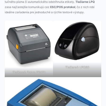
tučného písma či automatického odstrihnutia etikety.
Tlačiarne LPQ
zasa najčastejšie komunikujú cez
ESC/POS protokol
, čo z nich robí
ideálne zariadenia pre jednoduché a rýchle textové výstupy.
Tlačiareň LPQ80
Tlačiareň Zebra ZD421