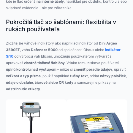
kde je tlač určená
na interné účely
, napríklad pre obsluhu, kontrolu alebo
skladové evidencie – nie pre zákazníka.
Pokročilá tlač so šablónami: flexibilita v
rukách používateľa
Zložitejšie váhové indikátory ako napríklad indikátor od
Dini Argeo
3590ET
, váha
Defender 5000
od spoločnosti Ohaus alebo
indikátor
Si10
od výrobcu váh Elicom, umožňujú používateľom vytvárať a
upravovať
vlastné tlačové šablóny
. Vďaka tomu získava používateľ
úplnú kontrolu nad výstupom
– môže si
zmeniť poradie údajov
, upraviť
veľkosť a typ písma
, použiť napríklad
tučný text
, pridať
názvy položiek
,
údaje o obsluhe
,
čiarové alebo QR kódy
a samozrejme príkazy na
odstrihnutie etikety
.