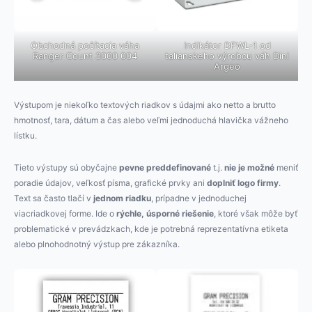
Indikátor DFWL-1 od
Obchodná počítacia váha
talianskeho výrobcu váh Dini
Ranger Count 3000 004
Argeo
Výstupom je niekoľko textových riadkov s údajmi ako netto a brutto
hmotnosť, tara, dátum a čas alebo veľmi jednoduchá hlavička vážneho
lístku.
Tieto výstupy sú obyčajne
pevne preddefinované
t.j.
nie je možné
meniť
poradie údajov, veľkosť písma, grafické prvky ani
doplniť logo firmy
.
Text sa často tlačí v
jednom riadku
, prípadne v jednoduchej
viacriadkovej forme. Ide o
rýchle, úsporné riešenie
, ktoré však môže byť
problematické v prevádzkach, kde je potrebná reprezentatívna etiketa
alebo plnohodnotný výstup pre zákazníka.