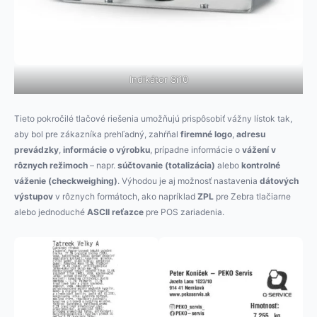
Indikátor Si10
Tieto pokročilé tlačové riešenia umožňujú prispôsobiť vážny lístok tak,
aby bol pre zákazníka prehľadný, zahŕňal
firemné logo
,
adresu
prevádzky
,
informácie o výrobku
, prípadne informácie o
vážení v
rôznych režimoch
– napr.
súčtovanie (totalizácia)
alebo
kontrolné
váženie (checkweighing)
. Výhodou je aj možnosť nastavenia
dátových
výstupov
v rôznych formátoch, ako napríklad
ZPL
pre Zebra tlačiarne
alebo jednoduché
ASCII reťazce
pre POS zariadenia.