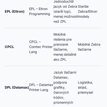
Jednoduchší
jazyk od Zebra
Staršie
EPL – Eltron
EPL (Eltron)
(starší typ),
Zebra/Eltron
Programming
menej možností
modely
než ZPL
Mobilné
riešenia pre
CPCL –
prenosné
Mobilné Zebra
CPCL
Comtec Printer
tlačiarne,
tlačiarne
Lang
menej detailné
ako ZPL
Jazyk tlačiarní
Datamax,
podpora
Logistika,
DPL – Datamax
DPL (Datamax)
grafiky,
sklad,
Printer Lang
čiarových
priemysel
kódov,
promenných