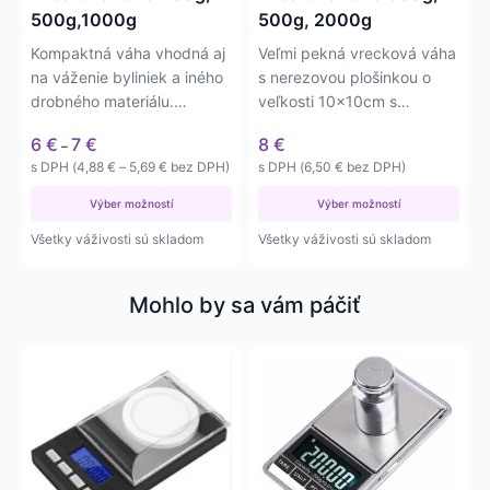
stránke
stránke
500g,1000g
500g, 2000g
produktu.
produktu.
Kompaktná váha vhodná aj
Veľmi pekná vrecková váha
na váženie byliniek a iného
s nerezovou plošinkou o
drobného materiálu.
veľkosti 10x10cm s
Váživosť do 200g, 500g…
váživosťou do 300, 500 a
Price
6
€
7
€
8
€
–
2000…
range:
Price
s DPH (
4,88
€
–
5,69
€
bez DPH)
s DPH (
6,50
€
bez DPH)
6 €
range:
through
Výber možností
4,88 €
Výber možností
7 €
through
Všetky váživosti sú skladom
Všetky váživosti sú skladom
5,69 €
Mohlo by sa vám páčiť
Tento
produkt
má
viacero
variantov.
Možnosti