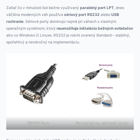
Zatiaľ čo v minulosti bol bežne využívaný
paralelný port LPT
, dnes
väčšina moderných váh používa
sériový port RS232
alebo
USB
rozhranie
. Sériové porty dominujú najmä pri váhach s vlastným
operačným systémom, ktorý
neumožňuje inštaláciu bežných ovládačov
ako vo Windows či Linuxe. RS232 je rokmi overený štandard – stabilný,
spoľahlivý a nenáročný na implementáciu.
RS232 Port
Paralelné vs. sériové porty