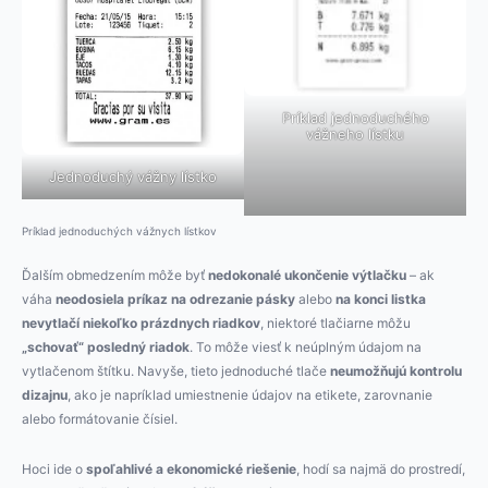
Príklad jednoduchého
vážneho lístku
Jednoduchý vážny lístko
Príklad jednoduchých vážnych lístkov
Ďalším obmedzením môže byť
nedokonalé ukončenie výtlačku
– ak
váha
neodosiela príkaz na odrezanie pásky
alebo
na konci listka
nevytlačí niekoľko prázdnych riadkov
, niektoré tlačiarne môžu
„schovať“ posledný riadok
. To môže viesť k neúplným údajom na
vytlačenom štítku. Navyše, tieto jednoduché tlače
neumožňujú kontrolu
dizajnu
, ako je napríklad umiestnenie údajov na etikete, zarovnanie
alebo formátovanie čísiel.
Hoci ide o
spoľahlivé a ekonomické riešenie
, hodí sa najmä do prostredí,