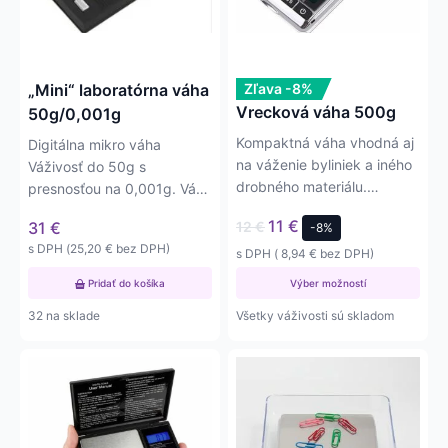
si
môžete
vybrať
na
„Mini“ laboratórna váha
Zľava -8%
stránke
Vrecková váha 500g
50g/0,001g
produktu.
Kompaktná váha vhodná aj
Digitálna mikro váha
na váženie byliniek a iného
Váživosť do 50g s
drobného materiálu.
presnosťou na 0,001g. Váha
Váživosť do 500g
má nerezovú plošinku o
11
€
31
€
12
€
-8%
Presnosť…
priemere 5 cm
s DPH (
25,20
€
bez DPH)
s DPH (
8,94
€
bez DPH)
Pridať do košíka
Výber možností
32 na sklade
Všetky váživosti sú skladom
Tento
Tento
produkt
produkt
má
má
viacero
viacero