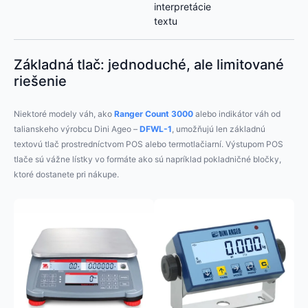
interpretácie
textu
Základná tlač: jednoduché, ale limitované
riešenie
Niektoré modely váh, ako
Ranger Count 3000
alebo indikátor váh od
talianskeho výrobcu Dini Ageo –
DFWL-1
, umožňujú len základnú
textovú tlač prostredníctvom POS alebo termotlačiarní. Výstupom POS
tlače sú vážne lístky vo formáte ako sú napríklad pokladničné bločky,
ktoré dostanete pri nákupe.