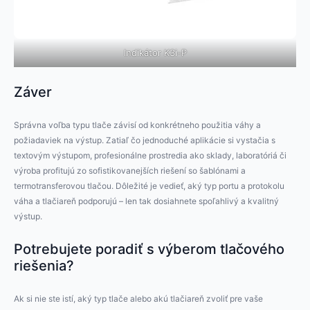
Indikátor K3i-P
Záver
Správna voľba typu tlače závisí od konkrétneho použitia váhy a
požiadaviek na výstup. Zatiaľ čo jednoduché aplikácie si vystačia s
textovým výstupom, profesionálne prostredia ako sklady, laboratóriá či
výroba profitujú zo sofistikovanejších riešení so šablónami a
termotransferovou tlačou. Dôležité je vedieť, aký typ portu a protokolu
váha a tlačiareň podporujú – len tak dosiahnete spoľahlivý a kvalitný
výstup.
Potrebujete poradiť s výberom tlačového
riešenia?
Ak si nie ste istí, aký typ tlače alebo akú tlačiareň zvoliť pre vaše