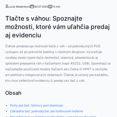
Lucia Maderková
30.07.2025
13 min
Tlačte s váhou: Spoznajte
možnosti, ktoré vám uľahčia predaj
aj evidenciu
Článok predstavuje možnosti tlače z váh – od jednoduchých POS
výstupov až po pokročilé šablóny s vlastným dizajnom. Vysvetľuje
rozdiely medzi typmi tlače (termotlač, laserová, atramentová) aj
spôsobmi prepojenia váh s tlačiarňami (napr. RS232, USB). Spomínajú sa
najčastejšie používané modely tlačiarní ako Zebra či HPRT a nechýba
ani prehľad o integrovaných riešeniach. Článok je určený pre každého,
kto chce zefektívniť evidenciu či predaj cez tlač z váh.
Obsah
Porty pre tlač: Sériový port dominuje
Základná tlač: jednoduché, ale limitované riešenie
Pokročilá tlač so šablónami: flexibilita v rukách používateľa