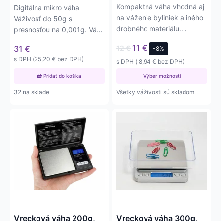
Kompaktná váha vhodná aj
Digitálna mikro váha
na váženie byliniek a iného
Váživosť do 50g s
drobného materiálu.
presnosťou na 0,001g. Váha
Váživosť do 500g
má nerezovú plošinku o
11
€
31
€
12
€
-8%
Presnosť…
priemere 5 cm
s DPH (
25,20
€
bez DPH)
s DPH (
8,94
€
bez DPH)
Pridať do košíka
Výber možností
32 na sklade
Všetky váživosti sú skladom
Tento
Tento
produkt
produkt
má
má
viacero
viacero
variantov.
variantov.
Možnosti
Možnosti
si
si
môžete
môžete
vybrať
vybrať
na
na
Vrecková váha 200g,
Vrecková váha 300g,