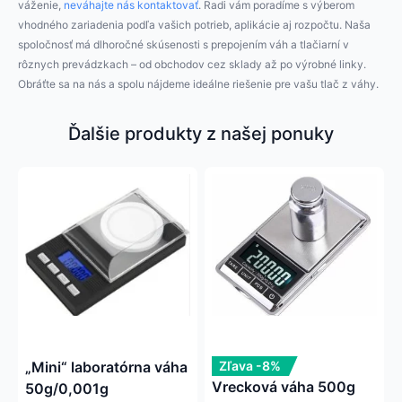
váženie,
neváhajte nás kontaktovať
. Radi vám poradíme s výberom
vhodného zariadenia podľa vašich potrieb, aplikácie aj rozpočtu. Naša
spoločnosť má dlhoročné skúsenosti s prepojením váh a tlačiarní v
rôznych prevádzkach – od obchodov cez sklady až po výrobné linky.
Obráťte sa na nás a spolu nájdeme ideálne riešenie pre vašu tlač z váhy.
Ďalšie produkty z našej ponuky
Tento
produkt
má
viacero
variantov.
Možnosti
si
môžete
vybrať
na
„Mini“ laboratórna váha
Zľava -8%
stránke
Vrecková váha 500g
50g/0,001g
produktu.