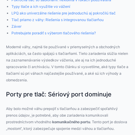
Typy tlače a ich využitie vo vážení
LPQ ako univerzálne riešenie pre jednoduchú aj pokročilú tlač
Tlač priamo z váhy: Riešenia s integrovanou tlačiarňou
Záver
Potrebujete poradiť s výberom tlačového riešenia?
Moderné váhy, najmä tie používané v priemyselných a obchodných
aplikáciách, sa často spájajú s tlačiarňami. Tieto zariadenia slúžia nielen
na zaznamenávanie výsledkov váženia, ale aj na ich jednoduché
spracovanie či archiváciu. V tomto článku si vysvetlíme, aké typy tlače a
tlačiarní sú pri váhach najčastejšie používané, a aké sú ich výhody a
obmedzenia.
Porty pre tlač: Sériový port dominuje
Aby bolo možné váhu prepojiť s tlačiarňou a zabezpečiť spoľahlivý
prenos údajov, je potrebné, aby obe zariadenia komunikovali
prostredníctvom vhodného
komunikačného portu
. Tento port je doslova
„mostom“, ktorý zabezpečuje spojenie medzi váhou a tlačiarňou.