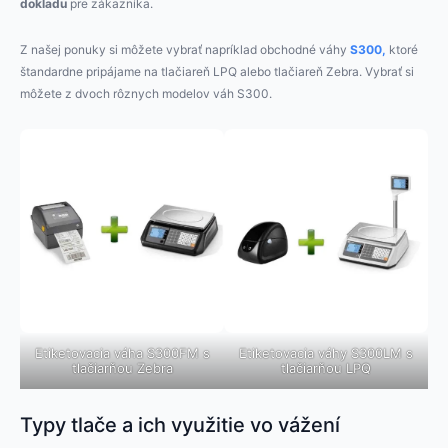
dokladu
pre zákazníka.
Z našej ponuky si môžete vybrať napríklad obchodné váhy
S300,
ktoré
štandardne pripájame na tlačiareň LPQ alebo tlačiareň Zebra. Vybrať si
môžete z dvoch rôznych modelov váh S300.
Etiketovacia váha S300FM s
Etiketovacia váhy S300LM s
tlačiarňou Zebra
tlačiarňou LPQ
Typy tlače a ich využitie vo vážení