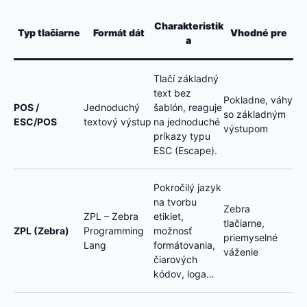
Charakteristik
Typ tlačiarne
Formát dát
Vhodné pre
a
Tlačí základný
text bez
Pokladne, váhy
POS /
Jednoduchý
šablón, reaguje
so základným
ESC/POS
textový výstup
na jednoduché
výstupom
príkazy typu
ESC (Escape).
Pokročilý jazyk
na tvorbu
Zebra
ZPL – Zebra
etikiet,
tlačiarne,
ZPL (Zebra)
Programming
možnosť
priemyselné
Lang
formátovania,
váženie
čiarových
kódov, loga…