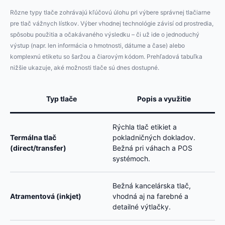
Rôzne typy tlače zohrávajú kľúčovú úlohu pri výbere správnej tlačiarne
pre tlač vážnych lístkov. Výber vhodnej technológie závisí od prostredia,
spôsobu použitia a očakávaného výsledku – či už ide o jednoduchý
výstup (napr. len informácia o hmotnosti, dátume a čase) alebo
komplexnú etiketu so šaržou a čiarovým kódom. Prehľadová tabuľka
nižšie ukazuje, aké možnosti tlače sú dnes dostupné.
Typ tlače
Popis a využitie
Rýchla tlač etikiet a
Termálna tlač
pokladničných dokladov.
(direct/transfer)
Bežná pri váhach a POS
systémoch.
Bežná kancelárska tlač,
Atramentová (inkjet)
vhodná aj na farebné a
detailné výtlačky.