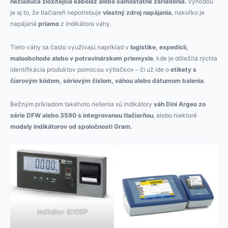
nežiaduca zložitejšia kabeláž alebo samostatné zariadenia
. Výhodou
je aj to, že tlačiareň nepotrebuje
vlastný zdroj napájania
, nakoľko je
napájaná
priamo
z indikátora váhy.
Tieto váhy sa často využívajú napríklad v
logistike, expedícii,
maloobchode alebo v potravinárskom priemysle
, kde je dôležitá rýchla
identifikácia produktov pomocou výtlačkov – či už ide o
etikety s
čiarovým kódom, sériovým číslom, váhou alebo dátumom balenia
.
Bežným príkladom takéhoto riešenia sú indikátory
váh Dini Argeo zo
série DFW alebo 3590 s integrovanou tlačiarňou
, alebo niektoré
modely indikátorov od spoločnosti Gram.
Indikátor Si10SP