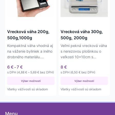
variantov.
variantov.
Možnosti
Možnosti
si
si
môžete
môžete
vybrať
vybrať
na
na
Vrecková váha 200g,
Vrecková váha 300g,
stránke
stránke
500g,1000g
500g, 2000g
produktu.
produktu.
Kompaktná váha vhodná aj
Veľmi pekná vrecková váha
na váženie byliniek a iného
s nerezovou plošinkou o
drobného materiálu.
veľkosti 10x10cm s
Váživosť do 200g, 500g…
váživosťou do 300, 500 a
Price
6
€
7
€
8
€
–
2000…
range:
Price
s DPH (
4,88
€
–
5,69
€
bez DPH)
s DPH (
6,50
€
bez DPH)
6 €
range:
through
Výber možností
4,88 €
Výber možností
7 €
through
Všetky váživosti sú skladom
Všetky váživosti sú skladom
5,69 €
Menu