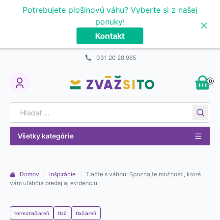
Prejsť na obsah
Potrebujete plošinovú váhu? Vyberte si z našej
×
ponuky!
Kontakt
031 20 28 965
0
My Account
Search for:
Všetky kategórie
Domov
/
Inšpirácie
/
Tlačte s váhou: Spoznajte možnosti, ktoré
vám uľahčia predaj aj evidenciu
termotlačiareň
tlač
tlačiareň