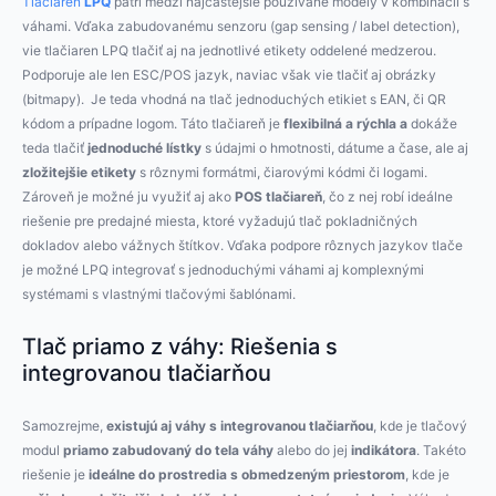
Tlačiareň
LPQ
patrí medzi najčastejšie používané modely v kombinácii s
váhami. Vďaka zabudovanému senzoru (gap sensing / label detection),
vie tlačiaren LPQ tlačiť aj na jednotlivé etikety oddelené medzerou.
Podporuje ale len ESC/POS jazyk, naviac však vie tlačiť aj obrázky
(bitmapy). Je teda vhodná na tlač jednoduchých etikiet s EAN, či QR
kódom a prípadne logom. Táto tlačiareň je
flexibilná a rýchla a
dokáže
teda tlačiť
jednoduché lístky
s údajmi o hmotnosti, dátume a čase, ale aj
zložitejšie etikety
s rôznymi formátmi, čiarovými kódmi či logami.
Zároveň je možné ju využiť aj ako
POS tlačiareň
, čo z nej robí ideálne
riešenie pre predajné miesta, ktoré vyžadujú tlač pokladničných
dokladov alebo vážnych štítkov. Vďaka podpore rôznych jazykov tlače
je možné LPQ integrovať s jednoduchými váhami aj komplexnými
systémami s vlastnými tlačovými šablónami.
Tlač priamo z váhy: Riešenia s
integrovanou tlačiarňou
Samozrejme,
existujú aj váhy s integrovanou tlačiarňou
, kde je tlačový
modul
priamo zabudovaný do tela váhy
alebo do jej
indikátora
. Takéto
riešenie je
ideálne do prostredia s obmedzeným priestorom
, kde je