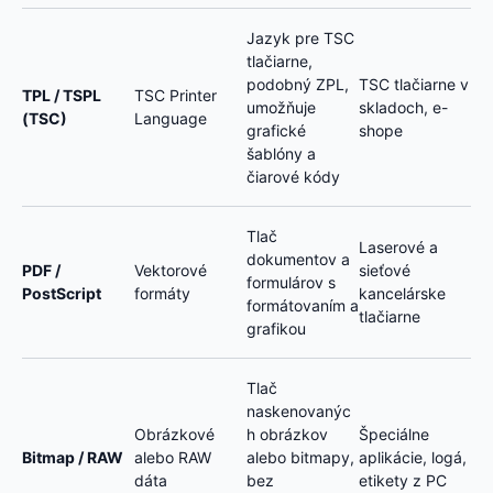
Jazyk pre TSC
tlačiarne,
podobný ZPL,
TSC tlačiarne v
TPL / TSPL
TSC Printer
umožňuje
skladoch, e-
(TSC)
Language
grafické
shope
šablóny a
čiarové kódy
Tlač
Laserové a
dokumentov a
PDF /
Vektorové
sieťové
formulárov s
PostScript
formáty
kancelárske
formátovaním a
tlačiarne
grafikou
Tlač
naskenovanýc
Obrázkové
h obrázkov
Špeciálne
Bitmap / RAW
alebo RAW
alebo bitmapy,
aplikácie, logá,
dáta
bez
etikety z PC