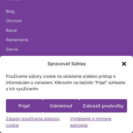
Blog
Obchod
Bazár
Reklamácie
Servis
Kontakt
Spravovať Súhlas
O nás
Dôležité odkazy
Používame súbory cookie na ukladanie a/alebo prístup k
informáciám o zariadení. Kliknutím na tlačidlo “Prijať” súhlasite
s ich využívaním.
Obchodné podmienky
GDPR
Prijať
Odmietnuť
Zobraziť predvoľby
Zľavy pre školy a neziskové organizácie
Informácie a poučenia pre spotrebiteľa
Zásady používania súborov
Vyhlásenie o ochrane
Kontaktné údaje
cookie
súkromia