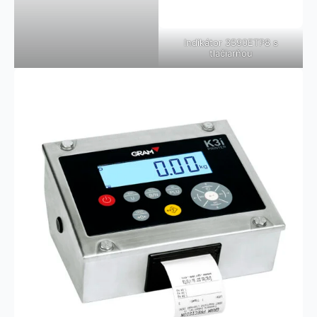
Indikátor 3590ETP8 s
tlačiarňou