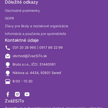
Dôležité odkazy
Obchodné podmienky
GDPR
Zľavy pre školy a neziskové organizácie
Informácie a poučenia pre spotrebiteľa
Kontaktné údaje
031 20 28 965 | 0917 86 22 99
obchod@ZvazSiTo.sk
Bruto s.r.o., IČO: 31440061
Niklova ul. 4434, 92601 Sereď
8:00 - 15:30
ZvážSiTo