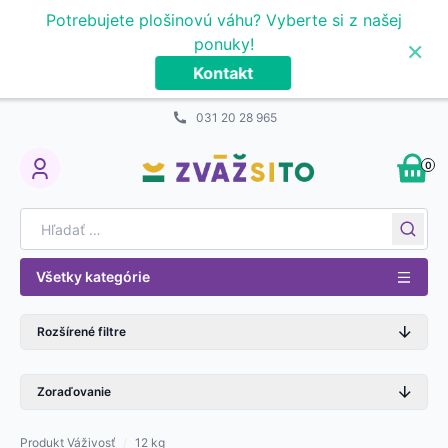
Prejsť na obsah
Potrebujete plošinovú váhu? Vyberte si z našej
×
ponuky!
Kontakt
031 20 28 965
0
My Account
Search for:
Všetky kategórie
Rozšírené filtre
Zoraďovanie
Produkt Váživosť
/
12 kg