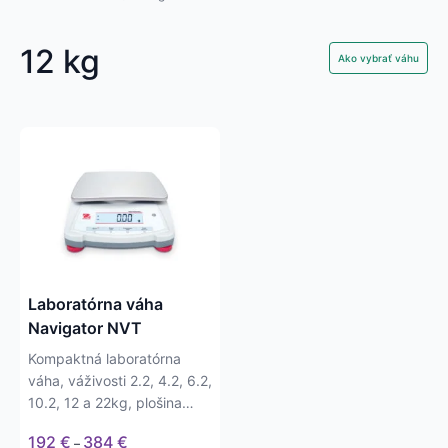
12 kg
Ako vybrať váhu
Tento
produkt
má
viacero
variantov.
Možnosti
si
môžete
Laboratórna váha
vybrať
Navigator NVT
na
Kompaktná laboratórna
stránke
váha, váživosti 2.2, 4.2, 6.2,
produktu.
10.2, 12 a 22kg, plošina
230x174mm.
Price
192
€
384
€
–