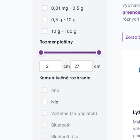
vypínani
0,01 mg - 0,5 g
presnosť
rôznych 
0,5 g - 10 g
10 g - 100 g
Zoradi
Rozmer plošiny
cm
cm
Komunikačné rozhranie
Áno
Nie
Ly
Voliteľne (za príplatok)
Mal
Bluetooth
váh
pln
Bluetooth (za