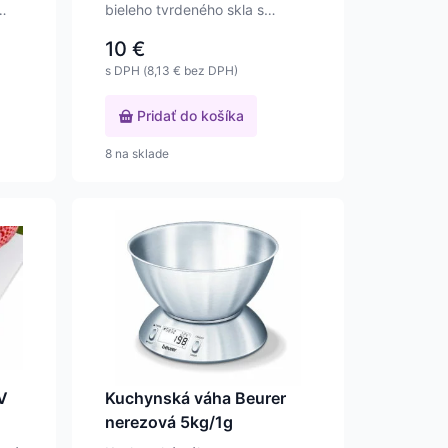
bieleho tvrdeného skla s
presnosťou váženia na…
10
€
s DPH (
8,13
€
bez DPH)
Pridať do košíka
8 na sklade
V
Kuchynská váha Beurer
nerezová 5kg/1g