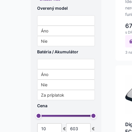
Ide
ner
Overený model
fun
Nezáleží
nav
6
Áno
s D
Nie
Batéria / Akumulátor
3 n
Nezáleží
Áno
Nie
Za príplatok
Cena
Di
€
€
EC