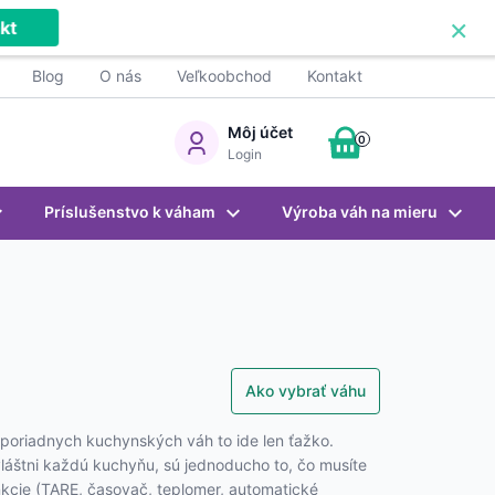
×
kt
Blog
O nás
Veľkoobchod
Kontakt
Môj účet
0
Login
Príslušenstvo k váham
Výroba váh na mieru
Ako vybrať váhu
z poriadnych kuchynských váh to ide len ťažko.
vláštni každú kuchyňu, sú jednoducho to, čo musíte
unkcie (TARE, časovač, teplomer, automatické