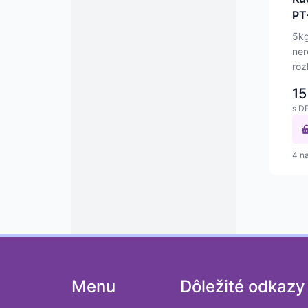
5kg
ner
roz
plo
15
s D
4 n
Menu
Dôležité odkazy