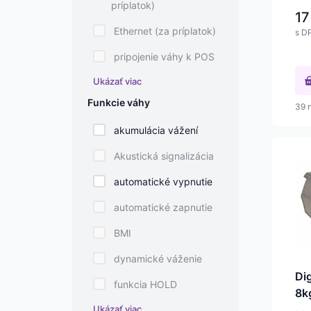
príplatok)
váž
17
Ethernet (za príplatok)
s D
pripojenie váhy k POS
Ukázať viac
Funkcie váhy
39 
akumulácia vážení
Akustická signalizácia
automatické vypnutie
automatické zapnutie
BMI
dynamické váženie
Di
funkcia HOLD
8k
Ukázať viac