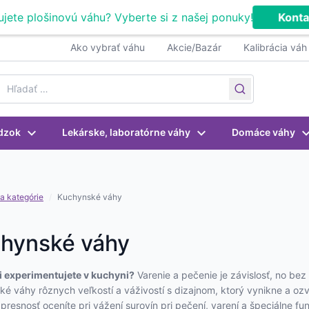
ujete plošinovú váhu? Vyberte si z našej ponuky!
Konta
Ako vybrať váhu
Akcie/Bazár
Kalibrácia váh
earch for:
dzok
Lekárske, laboratórne váhy
Domáce váhy
a kategórie
/
Kuchynské váhy
hynské váhy
i experimentujete v kuchyni?
Varenie a pečenie je závislosť, no be
é váhy rôznych veľkostí a váživostí s dizajnom, ktorý vynikne a oz
 presnosť oceníte pri vážení surovín pri pečení, varení a špeciálne f