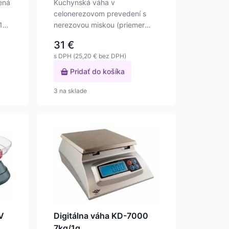
ená
Kuchynská váha v
celonerezovom prevedení s
 1g
nerezovou miskou (priemer
21,5cm). Váživosť do 5kg,
31
€
presnosť…
s DPH (
25,20
€
bez DPH)
Pridať do košíka
3 na sklade
V
Digitálna váha KD-7000
7kg/1g