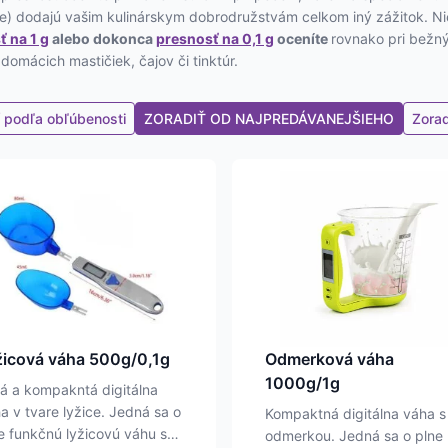
e) dodajú vašim kulinárskym dobrodružstvám celkom iný zážitok. Ni
 na 1 g
alebo dokonca
presnosť na 0,1 g
oceníte
rovnako pri bežný
domácich mastičiek, čajov či tinktúr.
ť podľa obľúbenosti
ZORADIŤ OD NAJPREDÁVANEJŠIEHO
Zorad
Tento
produkt
má
viacero
variantov.
Možnosti
si
môžete
vybrať
žicová váha 500g/0,1g
Odmerková váha
na
1000g/1g
á a kompakntá digitálna
stránke
a v tvare lyžice. Jedná sa o
Kompaktná digitálna váha s
produktu.
e funkčnú lyžicovú váhu s
odmerkou. Jedná sa o plne