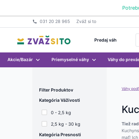
Prejsť na obsah
Potreb
031 20 28 965
Zváž si to
S
Predaj váh
Akcie/Bazár
Priemyselné váhy
Váhy do prevá
Váhy podľ
Filter Produktov
Kategória Váživosti
Kuc
0 - 2,5 kg
Tiež rad
2,5 kg - 30 kg
Kuchynsk
Kategória Presnosti
mať! Ich