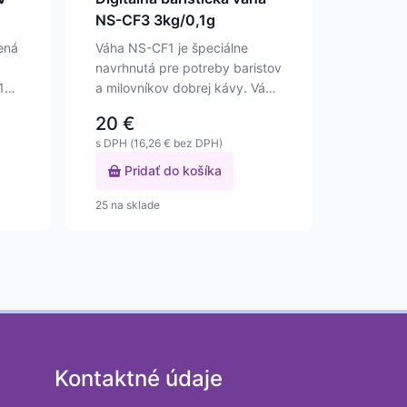
NS-CF3 3kg/0,1g
ená
Váha NS-CF1 je špeciálne
navrhnutá pre potreby baristov
 1g
a milovníkov dobrej kávy. Váha
disponuje…
20
€
s DPH (
16,26
€
bez DPH)
Pridať do košíka
25 na sklade
Kontaktné údaje