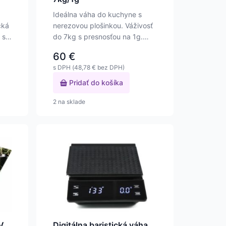
Ideálna váha do kuchyne s
cká
nerezovou plošinkou. Váživosť
 s
do 7kg s presnosťou na 1g.
Nerezová vážiaca…
60
€
s DPH (
48,78
€
bez DPH)
Pridať do košíka
2 na sklade
V
Digitálna baristická váha