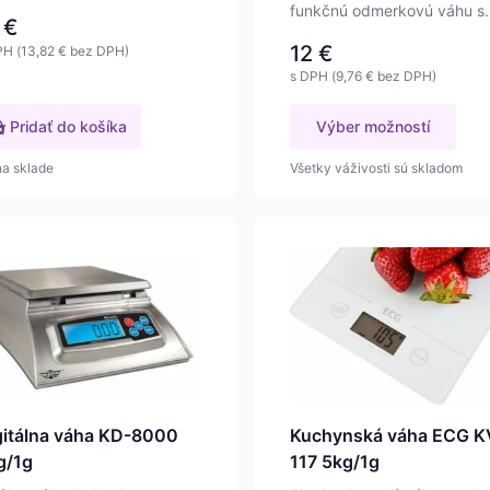
ivosťou…
funkčnú odmerkovú váhu s
€
váživosťou do 1000g s…
12
€
PH (
13,82
€
bez DPH)
s DPH (
9,76
€
bez DPH)
Pridať do košíka
Výber možností
na sklade
Všetky váživosti sú skladom
gitálna váha KD-8000
Kuchynská váha ECG K
g/1g
117 5kg/1g