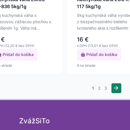
PT-836 5kg/1g
117 5kg/1g
 kuchynská váha s
5kg kuchynská váha vyrob
ezovou vážiacou plochou s
z bezpečnostného bieleho
líšením 1g. Váha má
tvrdeného skla s rozlíšením
šinku o rozmere 221…
(1 ml). Váha má…
€
16
€
PH (
12,20
€
bez DPH)
s DPH (
13,01
€
bez DPH)
Pridať do košíka
Pridať do košíka
a sklade
9 na sklade
→
1
2
3
ZvážSiTo