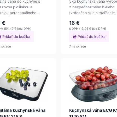
álna váha do kuchyne s
5kg kuchynská váha vyrob
ezovou plošinkou a
z bezpečnostného bieleho
kciou percentuálneho
tvrdeného skla s rozlíšením
ažovania. Váživosť do…
(1 ml). Váha má…
7
€
16
€
PH (
54,47
€
bez DPH)
s DPH (
13,01
€
bez DPH)
Pridať do košíka
Pridať do košíka
a sklade
7 na sklade
gitálna kuchynská váha
Kuchynská váha ECG K
G KV 215 S
1120 SM