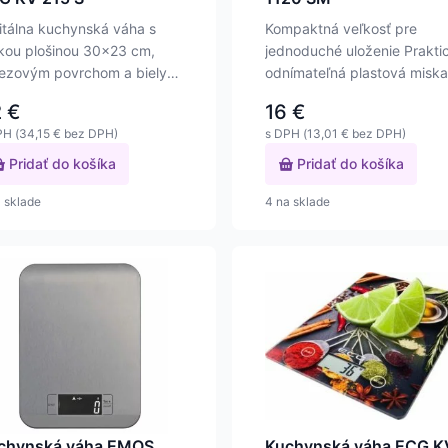
itálna kuchynská váha s
Kompaktná veľkosť pre
kou plošinou 30x23 cm,
jednoduché uloženie Prakti
ezovým povrchom a bielym
odnímateľná plastová miska
 displejom.
objemom 1,2 l Maximálna…
2
€
16
€
PH (
34,15
€
bez DPH)
s DPH (
13,01
€
bez DPH)
Pridať do košíka
Pridať do košíka
a sklade
4 na sklade
chynská váha EMOS
Kuchynská váha ECG K