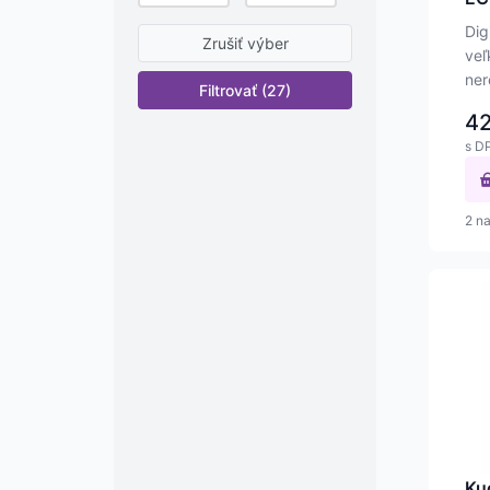
Dig
Zrušiť výber
veľ
ner
LED
4
s D
2 n
Ku