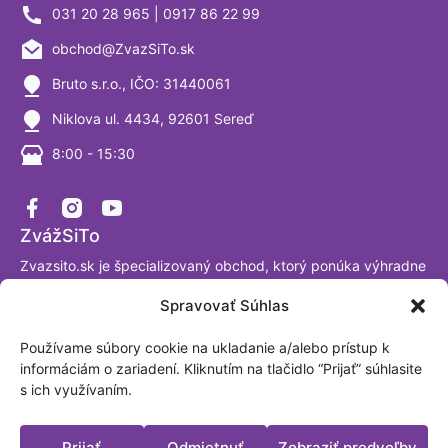
031 20 28 965 | 0917 86 22 99
obchod@ZvazSiTo.sk
Bruto s.r.o., IČO: 31440061
Niklova ul. 4434, 92601 Sereď
8:00 - 15:30
ZvážSiTo
Zvazsito.sk je špecializovaný obchod, ktorý ponúka výhradne
váhy a vážiace systémy. Ako firma sa venujeme výrobe a
Spravovať Súhlas
predaju digitálnych váh už viac ako 30 rokov a sme
presvedčení, že tomuto segmentu naozaj rozumieme. Sme
Používame súbory cookie na ukladanie a/alebo prístup k
akreditované laboratórium podľa ISO/IEC 17025:2017.
informáciám o zariadení. Kliknutím na tlačidlo “Prijať” súhlasite
Fakturačná adresa: BRUTO, spol. s.r.o. Nová Trnavská 913
s ich využívaním.
Sereď, Slovensko IČO: 31440061
Platobné možnosti
Prijať
Odmietnuť
Zobraziť predvoľby