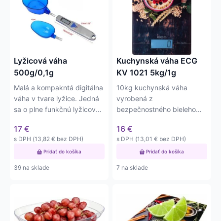
Lyžicová váha
Kuchynská váha ECG
500g/0,1g
KV 1021 5kg/1g
Malá a kompakntá digitálna
10kg kuchynská váha
váha v tvare lyžice. Jedná
vyrobená z
sa o plne funkčnú lyžicovú
bezpečnostného bieleho
váhu s váživosťou…
tvrdeného skla s rozlíšením
17
€
16
€
1g (1 ml). Váha…
s DPH (
13,82
€
bez DPH)
s DPH (
13,01
€
bez DPH)
Pridať do košíka
Pridať do košíka
39 na sklade
7 na sklade