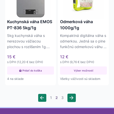
variantov.
Možnosti
si
môžete
Kuchynská váha EMOS
Odmerková váha
vybrať
PT-836 5kg/1g
1000g/1g
na
5kg kuchynská váha s
Kompaktná digitálna váha s
stránke
nerezovou vážiacou
odmerkou. Jedná sa o plne
produktu.
plochou s rozlíšením 1g.
funkčnú odmerkovú váhu s
Váha má plošinku o rozmere
váživosťou do 1000g s…
15
€
12
€
221…
s DPH (
12,20
€
bez DPH)
s DPH (
9,76
€
bez DPH)
Pridať do košíka
Výber možností
4 na sklade
Všetky váživosti sú skladom
→
1
2
3