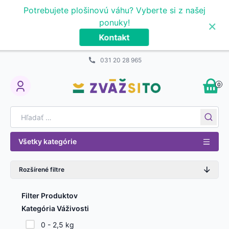
Prejsť na obsah
Potrebujete plošinovú váhu? Vyberte si z našej
×
ponuky!
Kontakt
031 20 28 965
0
My Account
Search for:
Všetky kategórie
Rozšírené filtre
Filter Produktov
Kategória Váživosti
0 - 2,5 kg