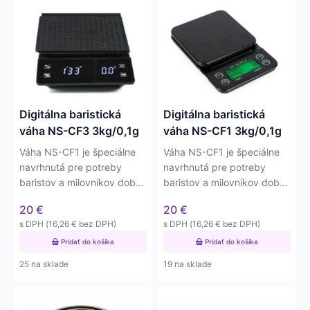
Digitálna baristická
Digitálna baristická
váha NS-CF3 3kg/0,1g
váha NS-CF1 3kg/0,1g
Váha NS-CF1 je špeciálne
Váha NS-CF1 je špeciálne
navrhnutá pre potreby
navrhnutá pre potreby
baristov a milovníkov dobrej
baristov a milovníkov dobrej
kávy. Váha disponuje…
kávy. Váha disponuje…
20
€
20
€
s DPH (
16,26
€
bez DPH)
s DPH (
16,26
€
bez DPH)
Pridať do košíka
Pridať do košíka
25 na sklade
19 na sklade