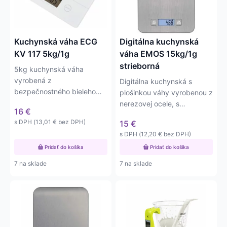
Kuchynská váha ECG
Digitálna kuchynská
KV 117 5kg/1g
váha EMOS 15kg/1g
strieborná
5kg kuchynská váha
vyrobená z
Digitálna kuchynská s
bezpečnostného bieleho
plošinkou váhy vyrobenou z
tvrdeného skla s rozlíšením
nerezovej ocele, s
16
€
1g (1 ml). Váha má…
presnosťou váženia na 1g
s DPH (
13,01
€
bez DPH)
15
€
a…
s DPH (
12,20
€
bez DPH)
Pridať do košíka
Pridať do košíka
7 na sklade
7 na sklade
Tento
produkt
má
viacero