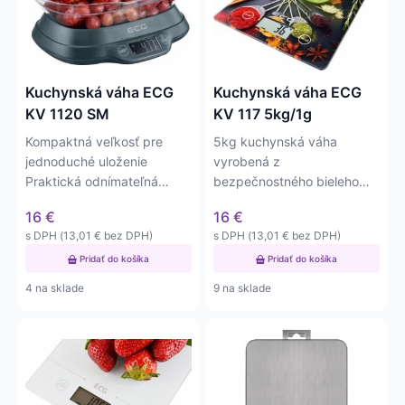
Kuchynská váha ECG
Kuchynská váha ECG
KV 1120 SM
KV 117 5kg/1g
Kompaktná veľkosť pre
5kg kuchynská váha
jednoduché uloženie
vyrobená z
Praktická odnímateľná
bezpečnostného bieleho
plastová miska s objemom
tvrdeného skla s rozlíšením
16
€
16
€
1,2 l Maximálna…
1g (1 ml). Váha má…
s DPH (
13,01
€
bez DPH)
s DPH (
13,01
€
bez DPH)
Pridať do košíka
Pridať do košíka
4 na sklade
9 na sklade