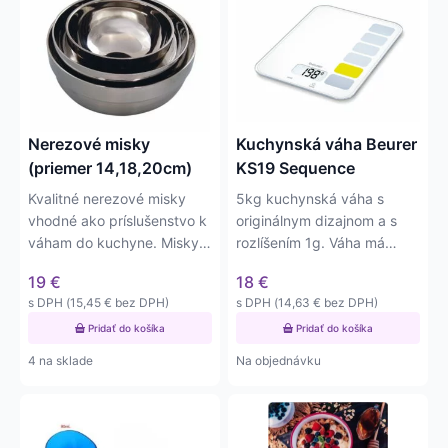
Nerezové misky
Kuchynská váha Beurer
(priemer 14,18,20cm)
KS19 Sequence
Kvalitné nerezové misky
5kg kuchynská váha s
vhodné ako príslušenstvo k
originálnym dizajnom a s
váham do kuchyne. Misky
rozlíšením 1g. Váha má
majú priemery 14cm,
plošinku o rozmere…
19
€
18
€
18cm…
s DPH (
15,45
€
bez DPH)
s DPH (
14,63
€
bez DPH)
Pridať do košíka
Pridať do košíka
4 na sklade
Na objednávku